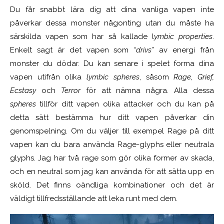
Du får snabbt lära dig att dina vanliga vapen inte
påverkar dessa monster någonting utan du måste ha
särskilda vapen som har så kallade l
ymbic properties
.
Enkelt sagt är det vapen som
“drivs”
av energi från
monster du dödar. Du kan senare i spelet forma dina
vapen utifrån olika
lymbic spheres
, såsom
Rage, Grief,
Ecstasy
och
Terror
för att nämna några. Alla dessa
spheres
tillför ditt vapen olika attacker och du kan på
detta sätt bestämma hur ditt vapen påverkar din
genomspelning. Om du väljer
till exempel
Rage på ditt
vapen kan du bara använda Rage-glyphs eller neutrala
glyphs. Jag har två rage som gör olika former av skada,
och en neutral som jag kan använda för att sätta upp en
sköld. Det finns oändliga kombinationer och det är
väldigt tillfredsställande att leka runt med dem.