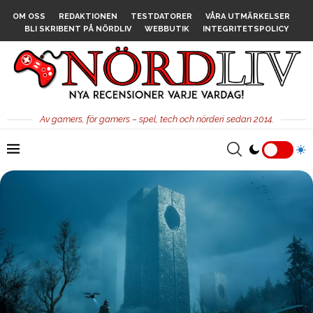
OM OSS
REDAKTIONEN
TESTDATORER
VÅRA UTMÄRKELSER
BLI SKRIBENT PÅ NÖRDLIV
WEBBUTIK
INTEGRITETSPOLICY
Av gamers, för gamers – spel, tech och nörderi sedan 2014.