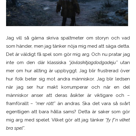
Jag vill så gärna skriva spaltmeter om storyn och vad
som händer, men jag tänker nöja mig med att säga detta.
Det är väldigt få spel som gör mig arg. Och nu pratar jag
inte om den där klassiska
“jävlaskitjagdodgadeju”
utan
mer om hur allting är uppbyggt. Jag blir frustrerad över
hur folk beter sig mot andra människor. Jag blir ledsen
när jag ser hur makt korrumperar och när en del
människor anser att deras åsikter är viktigare och –
framförallt –
“mer rätt”
än andras. Ska det vara så svårt
egentligen att bara hålla sams? Detta är saker som gör
mig arg med spelet. Vilket gör att jag tänker
“fy f*n vilket
bra spel”
.