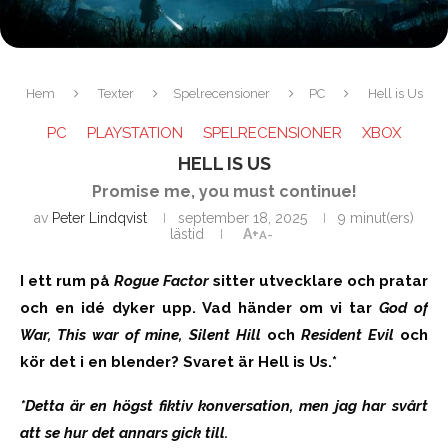
Hem
Texter
Spelrecensioner
PC
Hell is Us
PC
PLAYSTATION
SPELRECENSIONER
XBOX
HELL IS US
Promise me, you must continue!
av
Peter Lindqvist
september 18, 2025
9 minut(ers)
lästid
A+
A-
I ett rum på
Rogue Factor
sitter utvecklare och pratar
och en idé dyker upp. Vad händer om vi tar
God of
War, This war of mine, Silent Hill
och
Resident Evil
och
kör det i en blender? Svaret är Hell is Us.*
*Detta är en högst fiktiv konversation, men jag har svårt
att se hur det annars gick till.