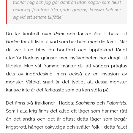
tackar mig och jag går därifrån utan någon som helst
belöning förutom “din goda gärning kanske belönar
sig vid ett senare tillfälle”.
Du tar kontroll över
Remi
och tänker åka tillbaka till
Hadea
för att lista ut vad som har hänt med din familj. När
du var liten blev du bortförd och uppfostrad långt
utanför Hadeas gränser, men nyfikenheten har dragit till
tillbaka. Men väl framme märker du att världen präglas
dels av inbördeskrig, men också av en invasion av
monster. Väldigt snart är det tydligt att dessa monster
kanske inte är det farligaste som du kan stöta på.
Det finns två fraktioner i Hadea:
Sabinians
och
Palomists
.
Som i alla krig finns det alltid ett läger som har mer rätt
än det andra och det är oftast detta läger som begår
krigsbrott, hänger oskyldiga och svälter folk. I detta fallet