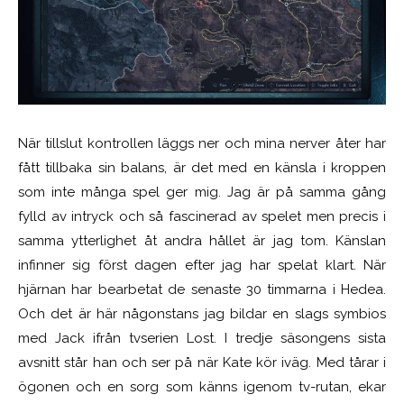
När tillslut kontrollen läggs ner och mina nerver åter har
fått tillbaka sin balans, är det med en känsla i kroppen
som inte många spel ger mig. Jag är på samma gång
fylld av intryck och så fascinerad av spelet men precis i
samma ytterlighet åt andra hållet är jag tom. Känslan
infinner sig först dagen efter jag har spelat klart. När
hjärnan har bearbetat de senaste 30 timmarna i Hedea.
Och det är här någonstans jag bildar en slags symbios
med Jack ifrån tvserien Lost. I tredje säsongens sista
avsnitt står han och ser på när Kate kör iväg. Med tårar i
ögonen och en sorg som känns igenom tv-rutan, ekar