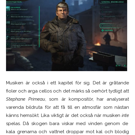
Musiken är också i ett kapitel för sig. Det är gråtande
fioler och arga cellos och det märks så oerhört tydligt att
Stephane Primeau
, som är kompositör, har analyserat
varenda bildruta för att få till en atmosfär som nästan
känns hemsökt. Lika viktigt är det också när musiken
inte
spelas. Då skogen bara viskar med vinden genom de
kala grenarna och vattnet droppar mot kal och blodig