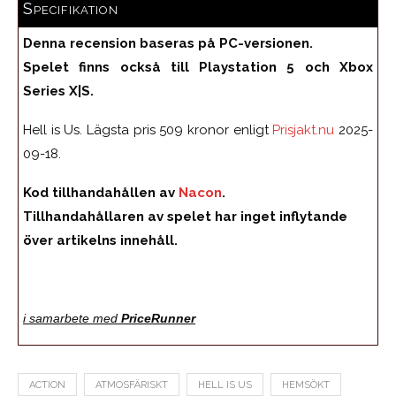
Specifikation
Denna recension baseras på PC-versionen.
Spelet finns också till Playstation 5 och Xbox
Series X|S.
Hell is Us. Lägsta pris 509 kronor enligt
Prisjakt.nu
2025-
09-18.
Kod tillhandahållen av
Nacon
.
Tillhandahållaren av spelet har inget inflytande
över artikelns innehåll.
i samarbete med
PriceRunner
ACTION
ATMOSFÄRISKT
HELL IS US
HEMSÖKT