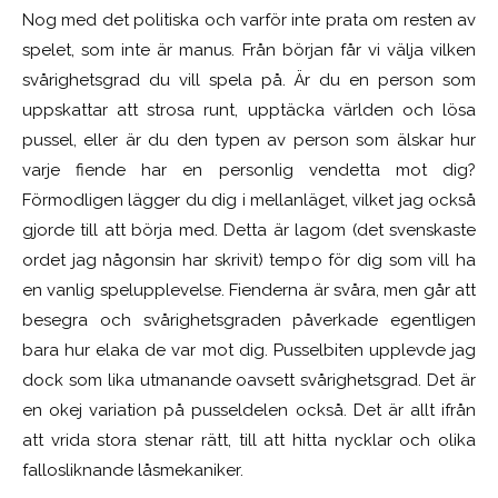
Nog med det politiska och varför inte prata om resten av
spelet, som inte är manus. Från början får vi välja vilken
svårighetsgrad du vill spela på. Är du en person som
uppskattar att strosa runt, upptäcka världen och lösa
pussel, eller är du den typen av person som älskar hur
varje fiende har en personlig vendetta mot dig?
Förmodligen lägger du dig i mellanläget, vilket jag också
gjorde till att börja med. Detta är lagom (det svenskaste
ordet jag någonsin har skrivit) tempo för dig som vill ha
en vanlig spelupplevelse. Fienderna är svåra, men går att
besegra och svårighetsgraden påverkade egentligen
bara hur elaka de var mot dig. Pusselbiten upplevde jag
dock som lika utmanande oavsett svårighetsgrad. Det är
en okej variation på pusseldelen också. Det är allt ifrån
att vrida stora stenar rätt, till att hitta nycklar och olika
fallosliknande låsmekaniker.