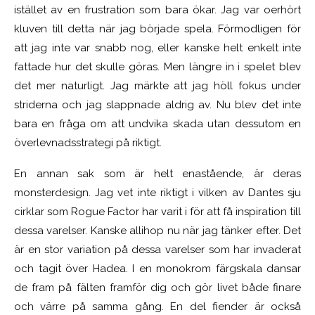
istället av en frustration som bara ökar. Jag var oerhört
kluven till detta när jag började spela. Förmodligen för
att jag inte var snabb nog, eller kanske helt enkelt inte
fattade hur det skulle göras. Men längre in i spelet blev
det mer naturligt. Jag märkte att jag höll fokus under
striderna och jag slappnade aldrig av. Nu blev det inte
bara en fråga om att undvika skada utan dessutom en
överlevnadsstrategi på riktigt.
En annan sak som är helt enastående, är deras
monsterdesign. Jag vet inte riktigt i vilken av Dantes sju
cirklar som Rogue Factor har varit i för att få inspiration till
dessa varelser. Kanske allihop nu när jag tänker efter. Det
är en stor variation på dessa varelser som har invaderat
och tagit över Hadea. I en monokrom färgskala dansar
de fram på fälten framför dig och gör livet både finare
och värre på samma gång. En del fiender är också