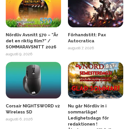
Nördliv Avsnitt 570 – ”Är
Förhandstitt: Pax
det en riktig film?” /
Autocratica
SOMMARAVSNITT 2026
augusti 7, 2026
augusti 9, 2026
Corsair NIGHTSWORD v2
Nu går Nördliv in i
Wireless SD
sommarläge!
Ledighetsdags för
augusti 6, 2026
redaktionen !