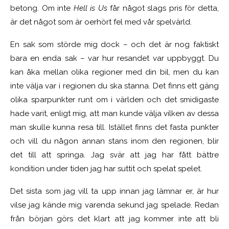
betong. Om inte
Hell is Us
får något slags pris för detta,
är det något som är oerhört fel med vår spelvärld.
En sak som störde mig dock – och det är nog faktiskt
bara en enda sak – var hur resandet var uppbyggt. Du
kan åka mellan olika regioner med din bil, men du kan
inte välja var i regionen du ska stanna. Det finns ett gäng
olika sparpunkter runt om i världen och det smidigaste
hade varit, enligt mig, att man kunde välja vilken av dessa
man skulle kunna resa till. Istället finns det fasta punkter
och vill du någon annan stans inom den regionen, blir
det till att springa. Jag svär att jag har fått bättre
kondition under tiden jag har suttit och spelat spelet.
Det sista som jag vill ta upp innan jag lämnar er, är hur
vilse jag kände mig varenda sekund jag spelade. Redan
från början görs det klart att jag kommer inte att bli