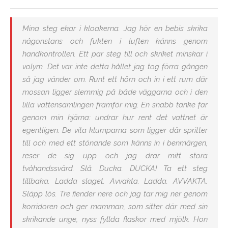
Mina steg ekar i kloakerna. Jag hör en bebis skrika
någonstans och fukten i luften känns genom
handkontrollen. Ett par steg till och skriket minskar i
volym. Det var inte detta hållet jag tog förra gången
så jag vänder om. Runt ett hörn och in i ett rum där
mossan ligger slemmig på både väggarna och i den
lilla vattensamlingen framför mig. En snabb tanke far
genom min hjärna:
undrar hur rent det vattnet är
egentligen.
De vita klumparna som ligger där spritter
till och med ett stönande som känns in i benmärgen,
reser de sig upp och jag drar mitt stora
tvåhandssvärd. Slå. Ducka. DUCKA! Ta ett steg
tillbaka. Ladda slaget. Avvakta. Ladda. AVVAKTA.
Släpp lös. Tre fiender nere och jag tar mig ner genom
korridoren och ger mamman, som sitter där med sin
skrikande unge, nyss fyllda flaskor med mjölk. Hon