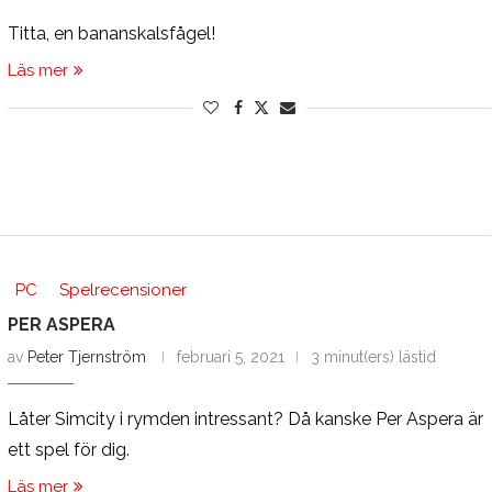
Titta, en bananskalsfågel!
Läs mer
PC
Spelrecensioner
PER ASPERA
av
Peter Tjernström
februari 5, 2021
3 minut(ers) lästid
Låter Simcity i rymden intressant? Då kanske Per Aspera är
ett spel för dig.
Läs mer