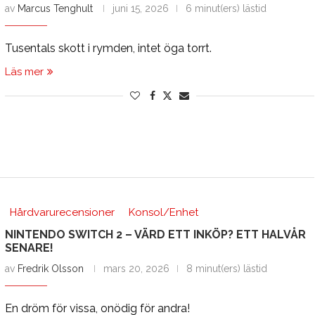
av
Marcus Tenghult
juni 15, 2026
6 minut(ers) lästid
Tusentals skott i rymden, intet öga torrt.
Läs mer
Hårdvarurecensioner
Konsol/Enhet
NINTENDO SWITCH 2 – VÄRD ETT INKÖP? ETT HALVÅR
SENARE!
av
Fredrik Olsson
mars 20, 2026
8 minut(ers) lästid
En dröm för vissa, onödig för andra!