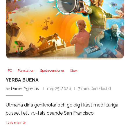
PC
Playstation
Spelrecensioner
Xbox
YERBA BUENA
av
Daniel Ygrelius
maj 25, 2026
7 minut(ers) lästid
Utmana dina geniknölar och ge dig i kast med kluriga
pussel i ett 70-tals osande San Francisco.
Läs mer