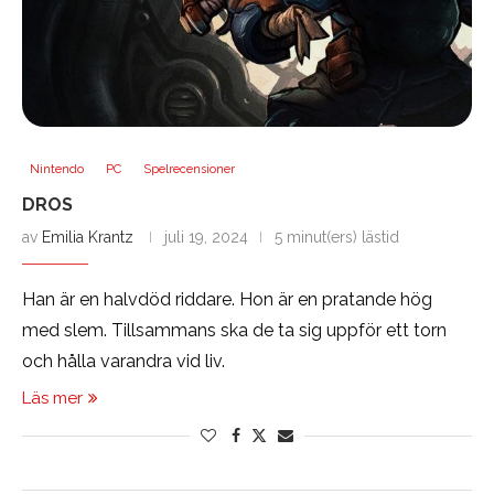
Nintendo
PC
Spelrecensioner
DROS
av
Emilia Krantz
juli 19, 2024
5 minut(ers) lästid
Han är en halvdöd riddare. Hon är en pratande hög
med slem. Tillsammans ska de ta sig uppför ett torn
och hålla varandra vid liv.
Läs mer