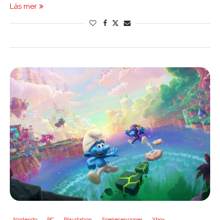
Läs mer
Nintendo
PC
Playstation
Spelrecensioner
Xbox