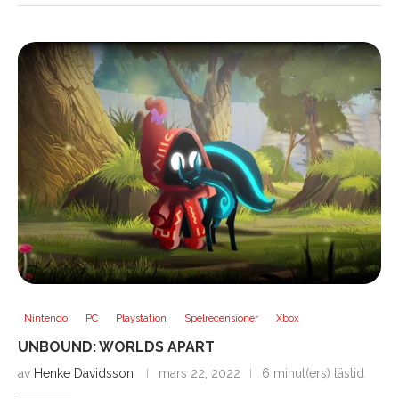
Nintendo
PC
Playstation
Spelrecensioner
Xbox
UNBOUND: WORLDS APART
av
Henke Davidsson
mars 22, 2022
6 minut(ers) lästid