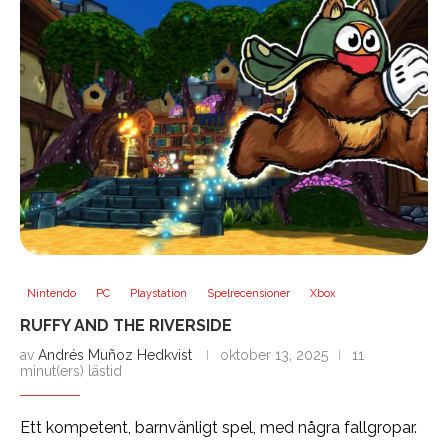
Nintendo
PC
Playstation
Spelrecensioner
Xbox
RUFFY AND THE RIVERSIDE
av
Andrés Muñoz Hedkvist
oktober 13, 2025
11
minut(ers) lästid
Ett kompetent, barnvänligt spel, med några fallgropar.