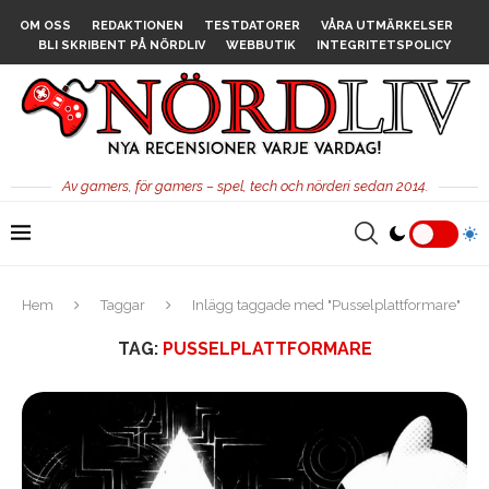
OM OSS
REDAKTIONEN
TESTDATORER
VÅRA UTMÄRKELSER
BLI SKRIBENT PÅ NÖRDLIV
WEBBUTIK
INTEGRITETSPOLICY
Av gamers, för gamers – spel, tech och nörderi sedan 2014.
Hem
Taggar
Inlägg taggade med "Pusselplattformare"
TAG:
PUSSELPLATTFORMARE