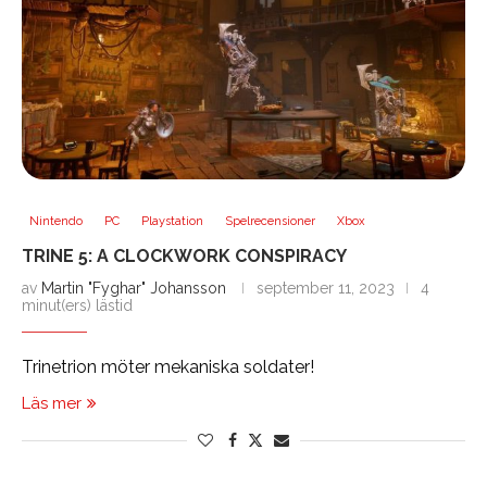
Nintendo
PC
Playstation
Spelrecensioner
Xbox
TRINE 5: A CLOCKWORK CONSPIRACY
av
Martin "Fyghar" Johansson
september 11, 2023
4
minut(ers) lästid
Trinetrion möter mekaniska soldater!
Läs mer