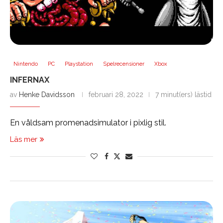
Nintendo
PC
Playstation
Spelrecensioner
Xbox
INFERNAX
av
Henke Davidsson
februari 28, 2022
7 minut(ers) lästid
En våldsam promenadsimulator i pixlig stil.
Läs mer