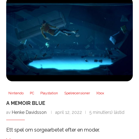
Nintendo
PC
Playstation
Spelrecensioner
Xbox
A MEMOIR BLUE
av
Henke Davidsson
april 12, 2022
5 minut(ers) lästid
Ett spel om sorgearbetet efter en moder.