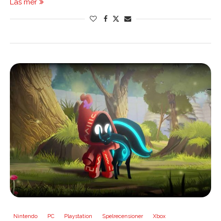
Läs mer
Nintendo
PC
Playstation
Spelrecensioner
Xbox