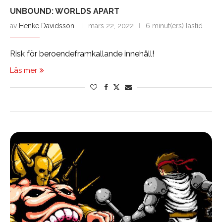
UNBOUND: WORLDS APART
av
Henke Davidsson
mars 22, 2022
6 minut(ers) lästid
Risk för beroendeframkallande innehåll!
Läs mer