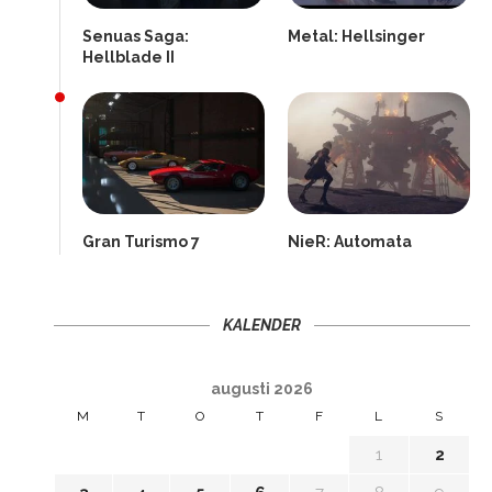
Senuas Saga:
Metal: Hellsinger
Hellblade II
Gran Turismo 7
NieR: Automata
KALENDER
augusti 2026
M
T
O
T
F
L
S
1
2