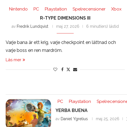
Nintendo
PC
Playstation
Spelrecensioner
Xbox
R-TYPE DIMENSIONS III
av
Fredrik Lundqvist
maj 27, 2026
6 minut(ers) lästid
Varje bana är ett krig, varje checkpoint en lättnad och
varje boss en ren mardröm.
Läs mer
PC
Playstation
Spelrecension
YERBA BUENA
av
Daniel Ygrelius
maj 25, 2026