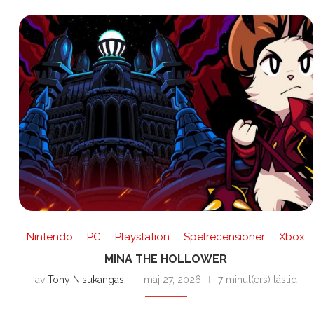
Nintendo
PC
Playstation
Spelrecensioner
Xbox
MINA THE HOLLOWER
av
Tony Nisukangas
maj 27, 2026
7 minut(ers) lästid