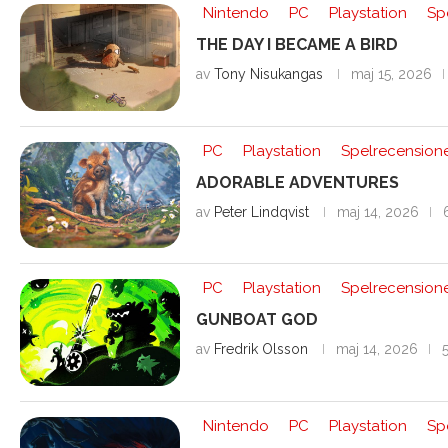
Nintendo
PC
Playstation
Sp
THE DAY I BECAME A BIRD
av
Tony Nisukangas
maj 15, 2026
PC
Playstation
Spelrecension
ADORABLE ADVENTURES
av
Peter Lindqvist
maj 14, 2026
PC
Playstation
Spelrecension
GUNBOAT GOD
av
Fredrik Olsson
maj 14, 2026
5
Nintendo
PC
Playstation
Sp