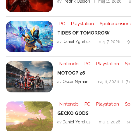
av
Fredrik Olsson
maj 11, 2026
8
PC
Playstation
Spelrecension
TIDES OF TOMORROW
av
Daniel Ygrelius
maj 7, 2026
9 
Nintendo
PC
Playstation
Sp
MOTOGP 26
av
Oscar Nyman
maj 6, 2026
7 
Nintendo
PC
Playstation
Sp
GECKO GODS
av
Daniel Ygrelius
maj 1, 2026
9 