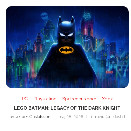
PC
Playstation
Spelrecensioner
Xbox
LEGO BATMAN: LEGACY OF THE DARK KNIGHT
av
Jesper Gustafsson
maj 28, 2026
11 minut(ers) lästid