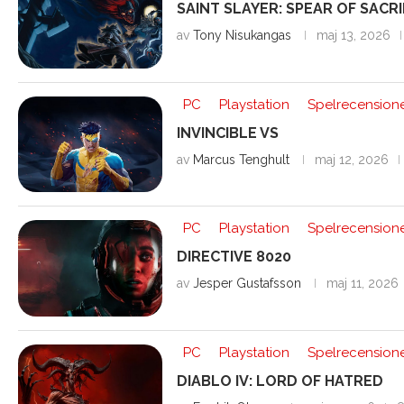
SAINT SLAYER: SPEAR OF SACR
av
Tony Nisukangas
maj 13, 2026
PC
Playstation
Spelrecension
INVINCIBLE VS
av
Marcus Tenghult
maj 12, 2026
PC
Playstation
Spelrecension
DIRECTIVE 8020
av
Jesper Gustafsson
maj 11, 2026
PC
Playstation
Spelrecension
DIABLO IV: LORD OF HATRED