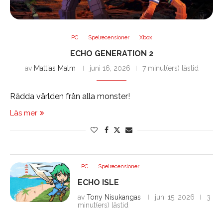
PC
Spelrecensioner
Xbox
ECHO GENERATION 2
av
Mattias Malm
juni 16, 2026
7 minut(ers) lästid
Rädda världen från alla monster!
Läs mer
PC
Spelrecensioner
ECHO ISLE
av
Tony Nisukangas
juni 15, 2026
3
minut(ers) lästid