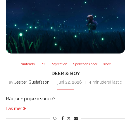
Nintendo
PC
Playstation
Spelrecensioner
Xbox
DEER & BOY
av
Jesper Gustafsson
juni 22, 2026
4 minut(ers) lästid
Rådjur + pojke = succé?
Läs mer