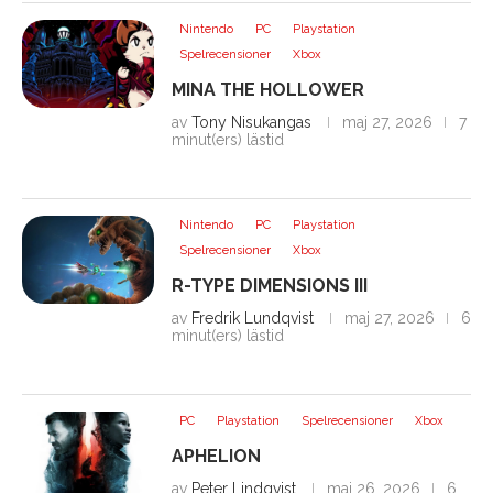
Nintendo
PC
Playstation
Spelrecensioner
Xbox
MINA THE HOLLOWER
av
Tony Nisukangas
maj 27, 2026
7
minut(ers) lästid
Nintendo
PC
Playstation
Spelrecensioner
Xbox
R-TYPE DIMENSIONS III
av
Fredrik Lundqvist
maj 27, 2026
6
minut(ers) lästid
PC
Playstation
Spelrecensioner
Xbox
APHELION
av
Peter Lindqvist
maj 26, 2026
6