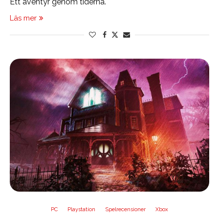
Ett äventyr genom tiderna.
Läs mer
PC
Playstation
Spelrecensioner
Xbox