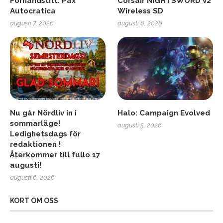
Förhandstitt: Pax
Corsair NIGHTSWORD v2
Autocratica
Wireless SD
augusti 7, 2026
augusti 6, 2026
Nu går Nördliv in i
Halo: Campaign Evolved
sommarläge!
augusti 5, 2026
Ledighetsdags för
redaktionen !
Återkommer till fullo 17
augusti!
augusti 6, 2026
KORT OM OSS