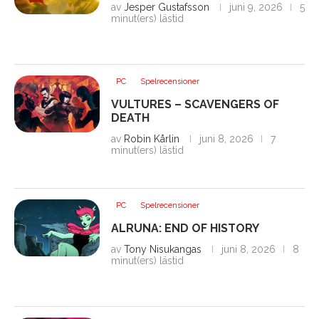
av
Jesper Gustafsson
juni 9, 2026
5
minut(ers) lästid
PC
Spelrecensioner
VULTURES – SCAVENGERS OF
DEATH
av
Robin Kårlin
juni 8, 2026
7
minut(ers) lästid
PC
Spelrecensioner
ALRUNA: END OF HISTORY
av
Tony Nisukangas
juni 8, 2026
8
minut(ers) lästid