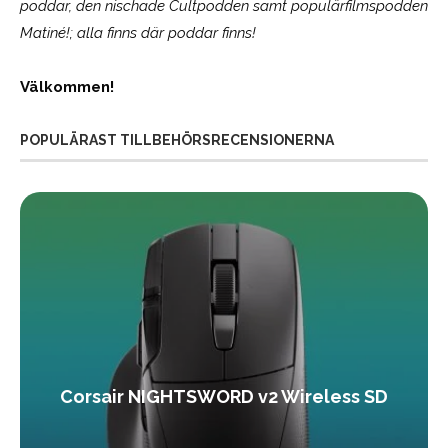
poddar, den nischade Cultpodden samt populärfilmspodden
Matiné!; alla finns där poddar finns!
Välkommen!
POPULÄRAST TILLBEHÖRSRECENSIONERNA
Corsair NIGHTSWORD v2 Wireless SD