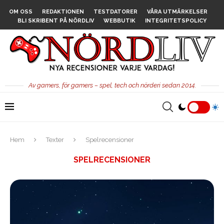
OM OSS
REDAKTIONEN
TESTDATORER
VÅRA UTMÄRKELSER
BLI SKRIBENT PÅ NÖRDLIV
WEBBUTIK
INTEGRITETSPOLICY
Av gamers, för gamers – spel, tech och nörderi sedan 2014.
Hem
Texter
Spelrecensioner
SPELRECENSIONER