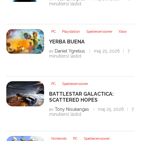
minut(ers) lästid
PC
Playstation
Spelrecensioner
Xbox
YERBA BUENA
av
Daniel Ygrelius
maj 25, 2026
7
minut(ers) lästid
PC
Spelrecensioner
BATTLESTAR GALACTICA:
SCATTERED HOPES
av
Tony Nisukangas
maj 25, 2026
7
minut(ers) lästid
Nintendo
PC
Spelrecensioner