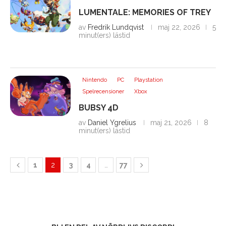
LUMENTALE: MEMORIES OF TREY
av
Fredrik Lundqvist
maj 22, 2026
5
minut(ers) lästid
Nintendo
PC
Playstation
Spelrecensioner
Xbox
BUBSY 4D
av
Daniel Ygrelius
maj 21, 2026
8
minut(ers) lästid
1
2
3
4
…
77