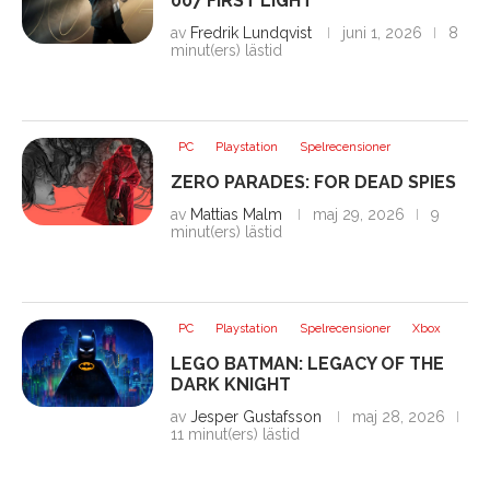
007 FIRST LIGHT
av
Fredrik Lundqvist
juni 1, 2026
8
minut(ers) lästid
PC
Playstation
Spelrecensioner
ZERO PARADES: FOR DEAD SPIES
av
Mattias Malm
maj 29, 2026
9
minut(ers) lästid
PC
Playstation
Spelrecensioner
Xbox
LEGO BATMAN: LEGACY OF THE
DARK KNIGHT
av
Jesper Gustafsson
maj 28, 2026
11 minut(ers) lästid