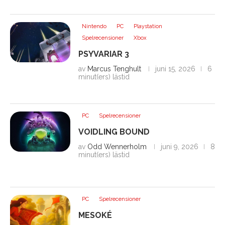
Nintendo
PC
Playstation
Spelrecensioner
Xbox
PSYVARIAR 3
av
Marcus Tenghult
juni 15, 2026
6
minut(ers) lästid
PC
Spelrecensioner
VOIDLING BOUND
av
Odd Wennerholm
juni 9, 2026
8
minut(ers) lästid
PC
Spelrecensioner
MESOKÉ