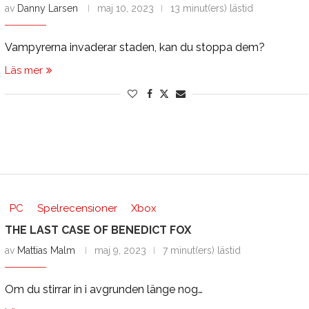
av
Danny Larsen
maj 10, 2023
13 minut(ers) lästid
Vampyrerna invaderar staden, kan du stoppa dem?
Läs mer
PC
Spelrecensioner
Xbox
THE LAST CASE OF BENEDICT FOX
av
Mattias Malm
maj 9, 2023
7 minut(ers) lästid
Om du stirrar in i avgrunden länge nog…