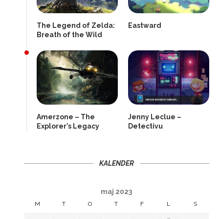
The Legend of Zelda:
Eastward
Breath of the Wild
Amerzone – The
Jenny Leclue –
Explorer’s Legacy
Detectivu
KALENDER
maj 2023
M
T
O
T
F
L
S