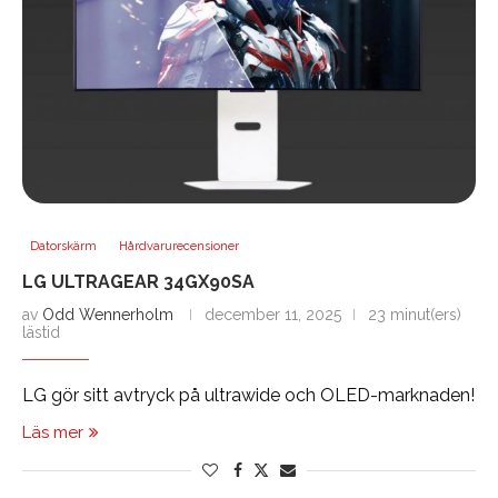
Datorskärm
Hårdvarurecensioner
LG ULTRAGEAR 34GX90SA
av
Odd Wennerholm
december 11, 2025
23 minut(ers)
lästid
LG gör sitt avtryck på ultrawide och OLED-marknaden!
Läs mer