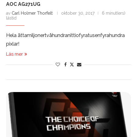
AOC AG271UG
av
Carl Holmer Thorfelt
oktober 30, 2017
6 minut(ers)
lästid
Hela åttamiljonertvåhundranittiofyratusenfyrahundra
pixlar!
Läs mer