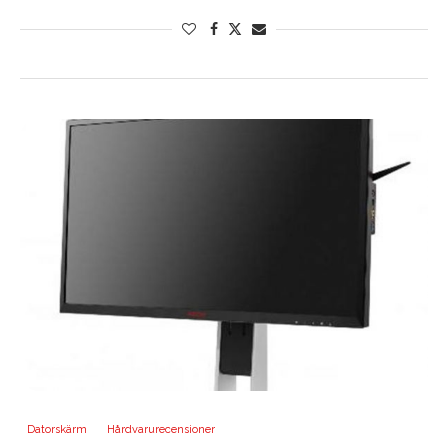
Datorskärm
Hårdvarurecensioner