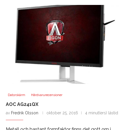
Datorskärm
Hårdvarurecensioner
AOC AG241QX
av
Fredrik Olsson
oktober 25, 2016
4 minut(ers) lästid
Metall och bastant formfaktor finns det gott om i