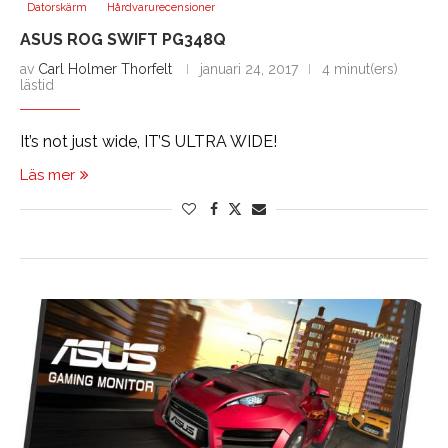
Datorskärm
Hårdvarurecensioner
ASUS ROG SWIFT PG348Q
av
Carl Holmer Thorfelt
januari 24, 2017
4 minut(ers)
lästid
It’s not just wide, IT’S ULTRA WIDE!
Läs mer