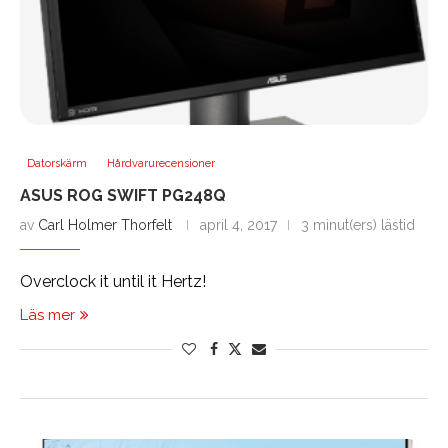
Datorskärm
Hårdvarurecensioner
ASUS ROG SWIFT PG248Q
av
Carl Holmer Thorfelt
april 4, 2017
3 minut(ers) lästid
Overclock it until it Hertz!
Läs mer