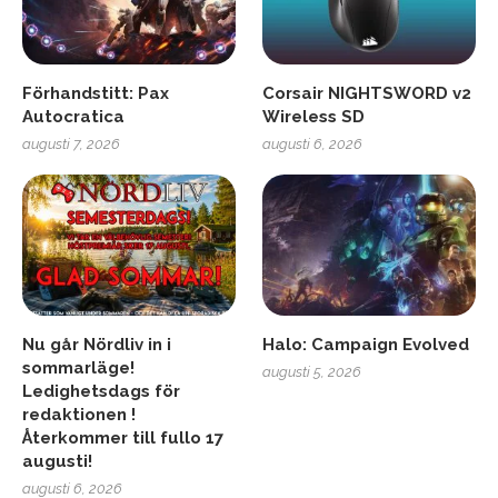
Förhandstitt: Pax
Corsair NIGHTSWORD v2
Autocratica
Wireless SD
augusti 7, 2026
augusti 6, 2026
Nu går Nördliv in i
Halo: Campaign Evolved
sommarläge!
augusti 5, 2026
Ledighetsdags för
redaktionen !
Återkommer till fullo 17
augusti!
augusti 6, 2026