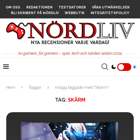
OM OSS
REDAKTIONEN
TESTDATORER
VÅRA UTMÄRKELSER
BLI SKRIBENT PÅ NÖRDLIV
WEBBUTIK
INTEGRITETSPOLICY
Av gamers, för gamers – spel, tech och nörderi sedan 2014.
Hem
Taggar
Inlägg taggade med "Skärm"
TAG:
SKÄRM