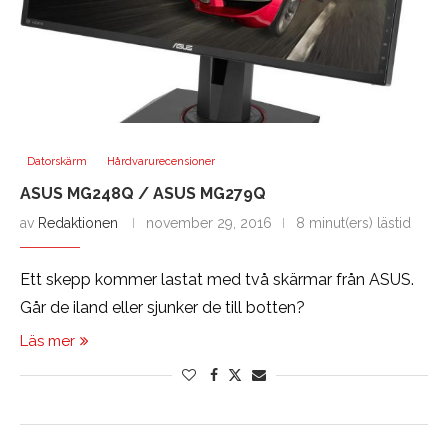
Datorskärm
Hårdvarurecensioner
ASUS MG248Q / ASUS MG279Q
av
Redaktionen
november 29, 2016
8 minut(ers) lästid
Ett skepp kommer lastat med två skärmar från ASUS.
Går de iland eller sjunker de till botten?
Läs mer