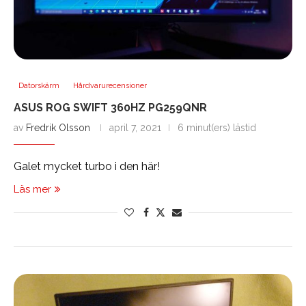
Datorskärm
Hårdvarurecensioner
ASUS ROG SWIFT 360HZ PG259QNR
av
Fredrik Olsson
april 7, 2021
6 minut(ers) lästid
Galet mycket turbo i den här!
Läs mer