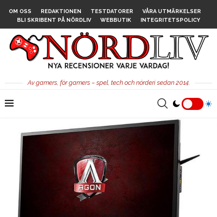
OM OSS
REDAKTIONEN
TESTDATORER
VÅRA UTMÄRKELSER
BLI SKRIBENT PÅ NÖRDLIV
WEBBUTIK
INTEGRITETSPOLICY
Av gamers, för gamers – spel, tech och nörderi sedan 2014.