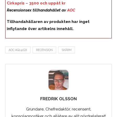
Cirkapris – 3500 och uppåt kr
Recensionsex tillhandahållet av
AOC
Tillhandahållaren av produkten har inget
inflytande över artikelns innehåll.
AOC AG241QX
RECENSION
SKÄRM
FREDRIK OLSSON
Grundare, Chefredaktör, recensent,
konsolagnostiker och allätare av allt nördrelaterat!