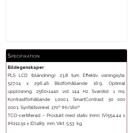
Medelbetyg
Specifikation
Bildegenskaper
:
PLS LCD (bländning), 23,8 tum Effektiv visningsyta:
527.04 x 296.46 Bildförhållande: 16:9, Optimal
upplösning: 2560×1440 vid 144 Hz Svarstid: 1 ms,
Kontrastförhållande: 1,000:1, SmartContrast: 50 000
000:1, Synfältsvinkel: 170º (H)/160º
TCO-certifierad – Produkt med stativ (mm) (V)554,44 x
(H)212,91 x (D)489 mm, Vikt: 5,53 kg.