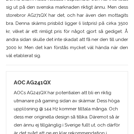
sig ut på den svenska marknaden riktigt ännu. Men dess
storebror AG271QX har det, och har även den mottagits
bra. Denna skärms prisbild ligger (i listpris) på cirka 3500
kr, vilket är ett rimligt pris för något gjort så gediget. Å
andra sidan skulle det inte skadat att få ner den till under
3000 kr. Men det kan förstås mycket väl hända när den
väl etablerat sig.
AOC AG241QX
AOCs AG241QX har potentialen att bli en riktig
utmanare på gaming sidan av skärmar. Dess höga
upplösning @ 144 Hz kommer tilltala många. Och
dess mer originella design så tillika. Däremot så är
den ännu ej tillgänglig i Sverige fullt ut, och därför
är det svårt att ge en klar rekommendation i