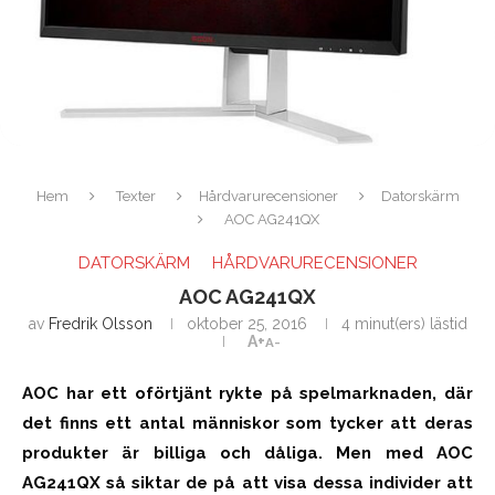
Hem
Texter
Hårdvarurecensioner
Datorskärm
AOC AG241QX
DATORSKÄRM
HÅRDVARURECENSIONER
AOC AG241QX
av
Fredrik Olsson
oktober 25, 2016
4 minut(ers) lästid
A+
A-
AOC har ett oförtjänt rykte på spelmarknaden, där
det finns ett antal människor som tycker att deras
produkter är billiga och dåliga. Men med AOC
AG241QX så siktar de på att visa dessa individer att