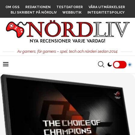
OM OSS
REDAKTIONEN
TESTDATORER
VÅRA UTMÄRKELSER
BLI SKRIBENT PÅ NÖRDLIV
WEBBUTIK
INTEGRITETSPOLICY
Av gamers, för gamers – spel, tech och nörderi sedan 2014.