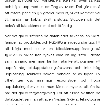
grader åt höger och vänster. Panelen kan även sänkas
och höjas upp med en omfång av 12 cm. Det går också
att rotera panelen 90 grader medurs, vilket kommer väl
till handa när kablar skall anslutas. Slutligen går det
också att luta skärmen mot och ifrån dig.
När det gäller siffrorna på databladet sviker sällan Swift-
familjen av produkter, och PG248Q är inget undantag. Till
att börja med ser vi en bildskärmsupplösning på
1920×1080 pixlar. Kan tyckas vara en låg siffra i dessa
sammanhang men man får ha i åtanke att skärmen vill
uppnå hög bilduppdateringsfrekvens och inte hög
upplösning. Tekniken bakom panelen är av typen TN
vilket ger oss minimala responstider och höga
uppdateringsfrekvenser, men lämnar mycket att önska
när det gäller färgåtergivning. För att runda av titten på
databladet ser man att även Nvidias G-Sync teknologi är