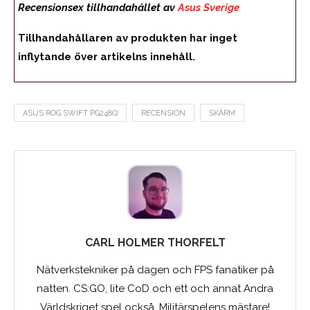
Recensionsex tillhandahållet av
Asus Sverige
Tillhandahållaren av produkten har inget
inflytande över artikelns innehåll.
ASUS ROG SWIFT PG248Q
RECENSION
SKÄRM
CARL HOLMER THORFELT
Nätverkstekniker på dagen och FPS fanatiker på
natten. CS:GO, lite CoD och ett och annat Andra
Världskriget spel också. Militärspelens mästare!