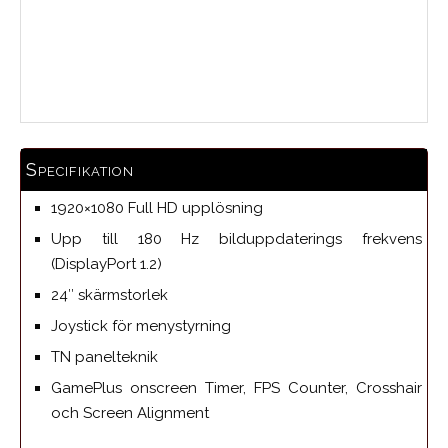
Medelbetyg
Specifikation
1920×1080 Full HD upplösning
Upp till 180 Hz bilduppdaterings frekvens
(DisplayPort 1.2)
24″ skärmstorlek
Joystick för menystyrning
TN panelteknik
GamePlus onscreen Timer, FPS Counter, Crosshair
och Screen Alignment