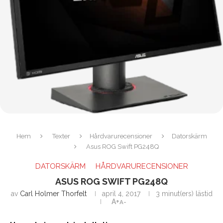
Hem
Texter
Hårdvarurecensioner
Datorskärm
Asus ROG Swift PG248Q
DATORSKÄRM
HÅRDVARURECENSIONER
ASUS ROG SWIFT PG248Q
av
Carl Holmer Thorfelt
april 4, 2017
3 minut(ers) lästid
A+
A-