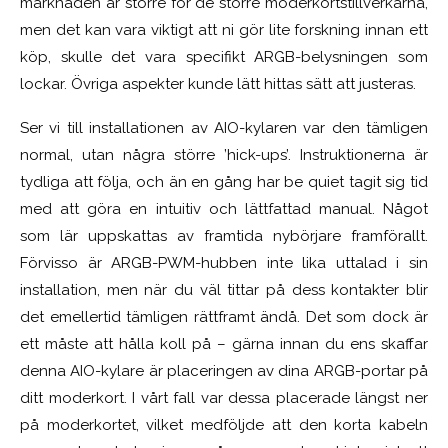
marknaden är större för de större moderkortstillverkarna,
men det kan vara viktigt att ni gör lite forskning innan ett
köp, skulle det vara specifikt ARGB-belysningen som
lockar. Övriga aspekter kunde lätt hittas sätt att justeras.
Ser vi till installationen av AIO-kylaren var den tämligen
normal, utan några större ’hick-ups’. Instruktionerna är
tydliga att följa, och än en gång har be quiet tagit sig tid
med att göra en intuitiv och lättfattad manual. Något
som lär uppskattas av framtida nybörjare framförallt.
Förvisso är ARGB-PWM-hubben inte lika uttalad i sin
installation, men när du väl tittar på dess kontakter blir
det emellertid tämligen rättframt ändå. Det som dock är
ett måste att hålla koll på – gärna innan du ens skaffar
denna AIO-kylare är placeringen av dina ARGB-portar på
ditt moderkort. I vårt fall var dessa placerade längst ner
på moderkortet, vilket medföljde att den korta kabeln