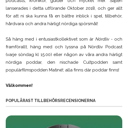
podcasts, krönikor, guider och mycket mer. Sajten
lanserades i detta utförande Oktober 2018, och ger allt
för att ni ska kunna få en bättre inblick i spel, tillbehör,
hårdvara och andra härligt nördiga spörsmål!
Så häng med i entusiastkollektivet som är
Nördliv
- och
framförallt, häng med och lyssna på Nördliv Podcast
(varje söndag kl 15.00) eller någon av våra andra härligt
nördiga poddar, den nischade Cultpodden samt
populärfilmspodden Matiné!; alla finns där poddar finns!
Välkommen!
POPULÄRAST TILLBEHÖRSRECENSIONERNA