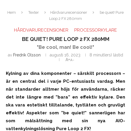
Hem
Texter
Hårdvarurecensioner
be quiet! Pure
Loop 2 FX 280mm
HÅRDVARURECENSIONER
PROCESSORKYLARE
BE QUIET! PURE LOOP 2 FX 280MM
"Be cool, man! Be cool!"
av
Fredrik Olsson
augusti 16, 2023
8 minut(ers) lästid
A+
A-
Kylning av dina komponenter – särskilt processorn –
är en central del i varje PC-entusiasts vardag. Men
när standarder alltmer höjs för användarna, räcker
det inte längre med ”bara” en effektiv kylare. Den
ska vara estetiskt tilltalande, tystlåten och gruvligt
effektiv! Aspekter som ”be quiet!” sannerligen har
som målsättning med sin nya AIO-
vattenkylningslösning Pure Loop 2 FX!