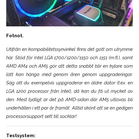
Fotnot.
Utifrån en kompabilitetssynvinkel finns det gott om utrymme
här. Stöd för Intel LGA 1700/1200/1150 och 1151 (m.fl.), samt
AMD AM4 och AM5 gör att detta snabbt blir en kylare som
lätt kan hänga med genom åren genom uppgraderingar.
Säg att du exempelvis uppgraderar en äldre dator (t.ex. en
LGA 1200 processor från Intel), då kan du få ut mycket av
den. Mest tydligt är det på AMD-sidan där AM5 utlovas bli
underhållen i ett par år framåt. Alltid skönt att se en gedigen
processorsupport sett till socklar!
Testsystem: