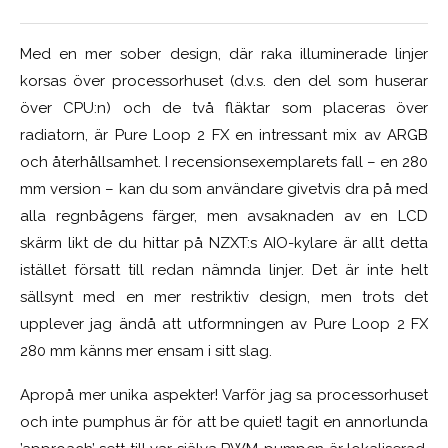
Med en mer sober design, där raka illuminerade linjer
korsas över processorhuset (d.v.s. den del som huserar
över CPU:n) och de två fläktar som placeras över
radiatorn, är Pure Loop 2 FX en intressant mix av ARGB
och återhållsamhet. I recensionsexemplarets fall – en 280
mm version – kan du som användare givetvis dra på med
alla regnbågens färger, men avsaknaden av en LCD
skärm likt de du hittar på NZXT:s AIO-kylare är allt detta
istället försatt till redan nämnda linjer. Det är inte helt
sällsynt med en mer restriktiv design, men trots det
upplever jag ändå att utformningen av Pure Loop 2 FX
280 mm känns mer ensam i sitt slag.
Apropå mer unika aspekter! Varför jag sa processorhuset
och inte pumphus är för att be quiet! tagit en annorlunda