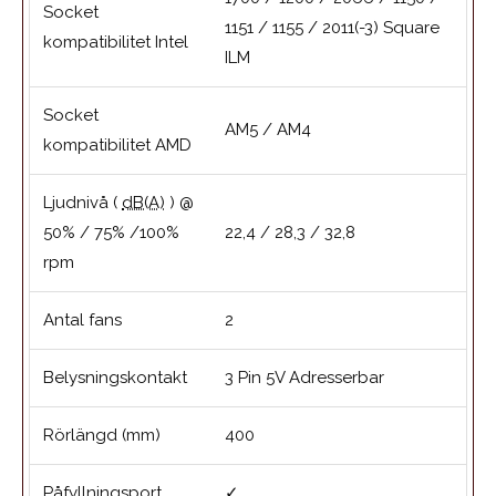
Socket
1151 / 1155 / 2011(-3) Square
kompatibilitet Intel
ILM
Socket
AM5 / AM4
kompatibilitet AMD
Ljudnivå (
dB(A)
) @
50% / 75% /100%
22,4 / 28,3 / 32,8
rpm
Antal fans
2
Belysningskontakt
3 Pin 5V Adresserbar
Rörlängd (mm)
400
Påfyllningsport
✓