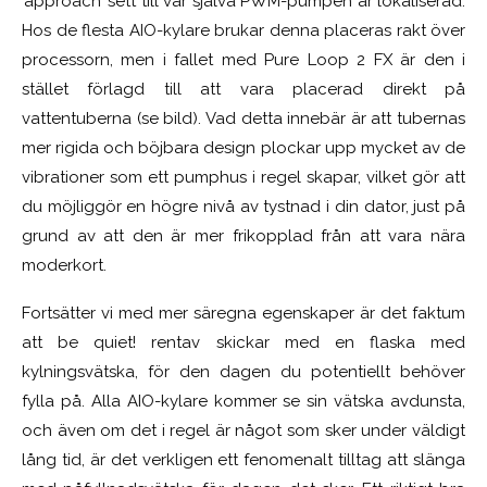
’approach’ sett till var själva PWM-pumpen är lokaliserad.
Hos de flesta AIO-kylare brukar denna placeras rakt över
processorn, men i fallet med Pure Loop 2 FX är den i
stället förlagd till att vara placerad direkt på
vattentuberna (se bild). Vad detta innebär är att tubernas
mer rigida och böjbara design plockar upp mycket av de
vibrationer som ett pumphus i regel skapar, vilket gör att
du möjliggör en högre nivå av tystnad i din dator, just på
grund av att den är mer frikopplad från att vara nära
moderkort.
Fortsätter vi med mer säregna egenskaper är det faktum
att be quiet! rentav skickar med en flaska med
kylningsvätska, för den dagen du potentiellt behöver
fylla på. Alla AIO-kylare kommer se sin vätska avdunsta,
och även om det i regel är något som sker under väldigt
lång tid, är det verkligen ett fenomenalt tilltag att slänga