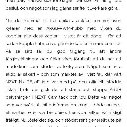
med påfyllnadsvätska för dagen det sker. Ett riktigt bra
beslut, och något som jag gärna ser fler tillverkare göra.
När det kommer till fler unika aspekter, kommer även
kylaren med en ARGB-PWM-hubb, med vilken du
kopplar alla dess kablar – vilket är ett gäng – för att
sedan koppla hubbens utgående kablar in i moderkortet.
På så sätt får du god tillgång till att ändra
färginställningar och fläktnivåer, förutsatt att du har ett
moderkort som stöder vattenkylaren. Något som inte
alltid är säkert – och som märktes av i vårt fall, där vårt
NZXT N7 B650E inte var med på den officiellt stödda
listan. Trots det gick det att starta och stoppa ARGB
belysningen i NZXT Cam tack och lov. Detta var något
som var svårt att hitta information kring – både online i
allmänhet eller via be quiets hemsida, vilket var riktigt
tråkigt. Nu löste det sig, och stödet rent generellt ute på