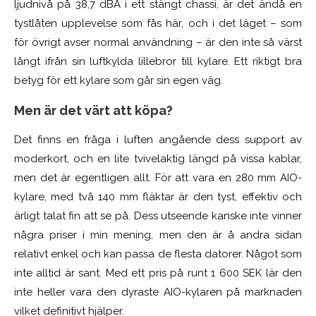
ljudnivå på 38,7 dBA i ett stängt chassi, är det ändå en
tystlåten upplevelse som fås här, och i det läget – som
för övrigt avser normal användning – är den inte så värst
långt ifrån sin luftkylda lillebror till kylare. Ett riktigt bra
betyg för ett kylare som går sin egen väg.
Men är det värt att köpa?
Det finns en fråga i luften angående dess support av
moderkort, och en lite tvivelaktig längd på vissa kablar,
men det är egentligen allt. För att vara en 280 mm AIO-
kylare, med två 140 mm fläktar är den tyst, effektiv och
ärligt talat fin att se på. Dess utseende kanske inte vinner
några priser i min mening, men den är å andra sidan
relativt enkel och kan passa de flesta datorer. Något som
inte alltid är sant. Med ett pris på runt 1 600 SEK lär den
inte heller vara den dyraste AIO-kylaren på marknaden
vilket definitivt hjälper.