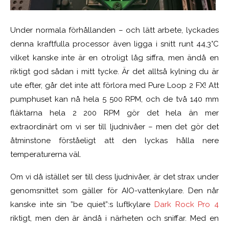
Under normala förhållanden – och lätt arbete, lyckades
denna kraftfulla processor även ligga i snitt runt 44,3°C
vilket kanske inte är en otroligt låg siffra, men ändå en
riktigt god sådan i mitt tycke. Är det alltså kylning du är
ute efter, går det inte att förlora med Pure Loop 2 FX! Att
pumphuset kan nå hela 5 500 RPM, och de två 140 mm
fläktarna hela 2 200 RPM gör det hela än mer
extraordinärt om vi ser till ljudnivåer – men det gör det
åtminstone förståeligt att den lyckas hålla nere
temperaturerna väl.
Om vi då istället ser till dess ljudnivåer, är det strax under
genomsnittet som gäller för AIO-vattenkylare. Den når
kanske inte sin ”be quiet”:s luftkylare
Dark Rock Pro 4
riktigt, men den är ändå i närheten och sniffar. Med en