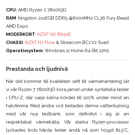
CPU:
AMD Ryzen 7 7800X3D
RAM
: Kingston 2x16GB DDR5 @6000MHz CL36 Fury Beast
AMD Expo
MODERKORT
:
NZXT N7 B650E
CHASSI
:
NZXT H7 Flow
& Streacom BC1 V2 Svart
Operativsystem
: Windows 11 Home 64-Bit 22H2
Prestanda och ljudnivå
När det kommer till kvaliteten sett till värmehantering lät
vi vår Ryzen 7 7800X3D köra järnet under syntetiska tester
i CPU-Z, där varje kärna kördes till 100% under minst en
halvtimma. Med andra ord testades denna vattenkylning
med vår nya testbänk, som definitivt i sig är en
respektabel värmekälla. Vår starka Ryzen-processor
lyckades trots hårda tester ändå nå som högst 81,5°C,