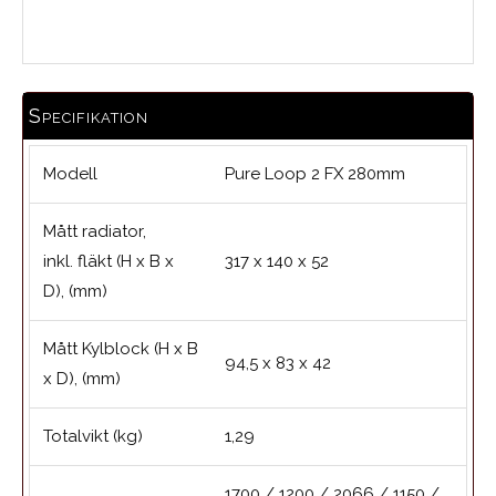
Medelbetyg
Specifikation
Modell
Pure Loop 2 FX 280mm
Mått radiator,
inkl. fläkt (H x B x
317 x 140 x 52
D), (mm)
Mått Kylblock (H x B
94,5 x 83 x 42
x D), (mm)
Totalvikt (kg)
1,29
1700 / 1200 / 2066 / 1150 /