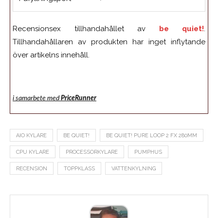
Recensionsex tillhandahållet av
be quiet!
.
Tillhandahållaren av produkten har inget inflytande
över artikelns innehåll.
i samarbete med
PriceRunner
AIO KYLARE
BE QUIET!
BE QUIET! PURE LOOP 2 FX 280MM
CPU KYLARE
PROCESSORKYLARE
PUMPHUS
RECENSION
TOPPKLASS
VATTENKYLNING