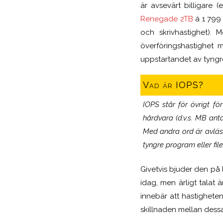
är avsevärt billigare 
Renegade 2TB
á 1 799 
och skrivhastighet). 
överföringshastighet
uppstartandet av tyngre 
Vad är IOPS?
IOPS står för övrigt f
hårdvara (d.v.s. MB anta
Med andra ord är avläs
tyngre program eller file
Givetvis bjuder den på
idag, men ärligt talat
innebär att hastighete
skillnaden mellan dessa