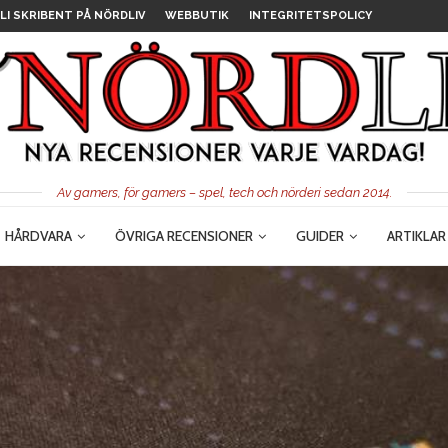
LI SKRIBENT PÅ NÖRDLIV
WEBBUTIK
INTEGRITETSPOLICY
Av gamers, för gamers – spel, tech och nörderi sedan 2014.
HÅRDVARA
ÖVRIGA RECENSIONER
GUIDER
ARTIKLAR