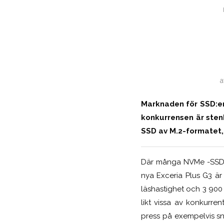
Marknaden för SSD:er 
konkurrensen är stenh
SSD av M.2-formatet,
Där många NVMe -SSD:er
nya Exceria Plus G3 är
läshastighet och 3 900
likt vissa av konkurren
press på exempelvis s