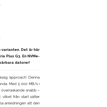
3
-
-varianten. Det är här
eria Plus G3. En NVMe-
bärbara datorer!
ässig ’approach’. Denna
tanda. Med 5 000 MB/s i
er överraskande snabb –
vilket från start sätter
kla anledningen att den