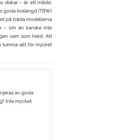
 diskar – är ett måste,
ss goda livslängd (TBW)
cket på båda modellerna
er – om än kanske inte
gen vem som helst. Att
n tumma allt för mycket
anjeras av goda
g? Inte mycket