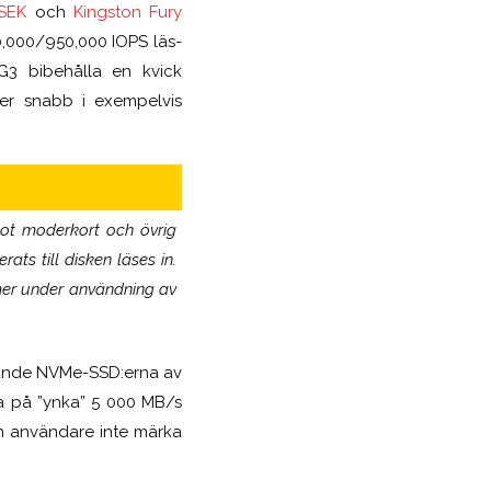
 SEK
och
Kingston Fury
80,000/950,000 IOPS läs-
 G3 bibehålla en kvick
er snabb i exempelvis
mot moderkort och övrig
ats till disken läses in.
mer under användning av
erande NVMe-SSD:erna av
na på ”ynka” 5 000 MB/s
om användare inte märka