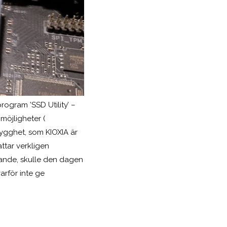
rogram ’SSD Utility’ –
möjligheter (
rygghet, som KIOXIA är
ttar verkligen
iknande, skulle den dagen
arför inte ge