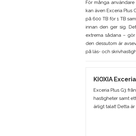
För många användare dä
kan även Exceria Plus 
på 600 TB för 1 TB sam
innan den ger sig. De
extrema sådana – gör 
den dessutom är avsevä
på läs- och skrivhastig
KIOXIA Exceri
Exceria Plus G3 frå
hastigheter samt et
ärligt talat! Detta ä