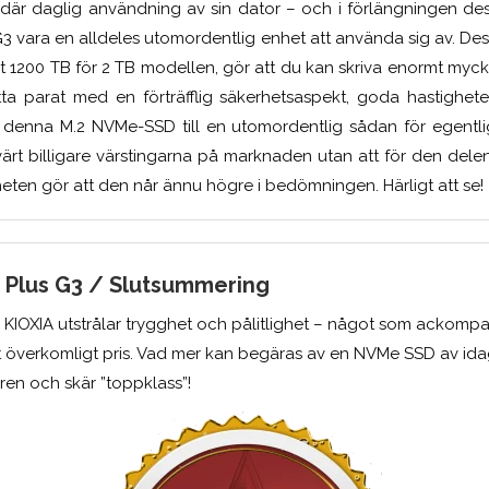
r daglig användning av sin dator – och i förlängningen dess
G3 vara en alldeles utomordentlig enhet att använda sig av. De
t 1200 TB för 2 TB modellen, gör att du kan skriva enormt my
tta parat med en förträfflig säkerhetsaspekt, goda hastighet
denna M.2 NVMe-SSD till en utomordentlig sådan för egentli
rt billigare värstingarna på marknaden utan att för den dele
heten gör att den når ännu högre i bedömningen. Härligt att se!
a Plus G3 / Slutsummering
n KIOXIA utstrålar trygghet och pålitlighet – något som ackomp
t överkomligt pris. Vad mer kan begäras av en NVMe SSD av ida
r ren och skär ”toppklass”!