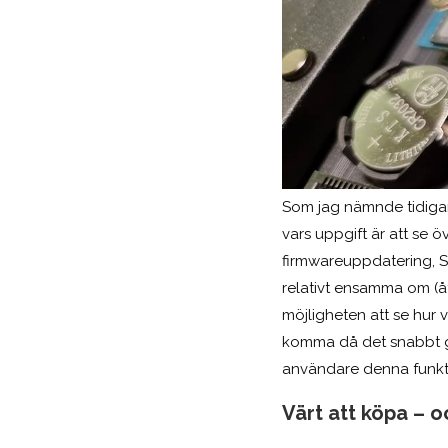
Som jag nämnde tidigare
vars uppgift är att se 
firmwareuppdatering, S
relativt ensamma om (åt
möjligheten att se hur v
komma då det snabbt går
användare denna funkti
Värt att köpa – 