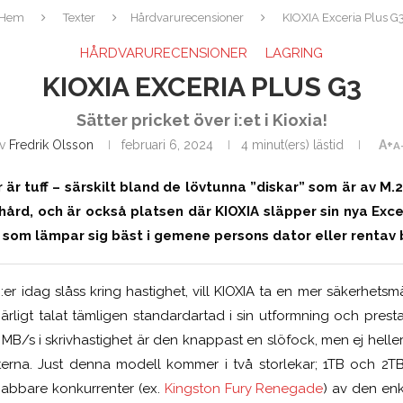
Hem
Texter
Hårdvarurecensioner
KIOXIA Exceria Plus G
HÅRDVARURECENSIONER
LAGRING
KIOXIA EXCERIA PLUS G3
Sätter pricket över i:et i Kioxia!
av
Fredrik Olsson
februari 6, 2024
4 minut(ers) lästid
A+
A
är tuff – särskilt bland de lövtunna ”diskar” som är av M.2
ård, och är också platsen där KIOXIA släpper sin nya Exc
 som lämpar sig bäst i gemene persons dator eller rentav 
 idag slåss kring hastighet, vill KIOXIA ta en mer säkerhetsm
 ärligt talat tämligen standardartad i sin utformning och pres
 MB/s i skrivhastighet är den knappast en slöfock, men ej hell
terna. Just denna modell kommer i två storlekar; 1TB och 2TB, 
nabbare konkurrenter (ex.
Kingston Fury Renegade
) av den en