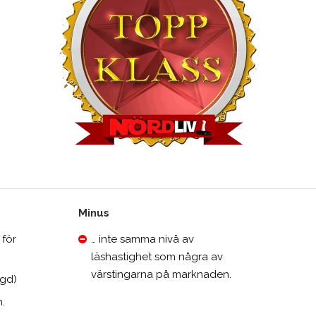
Minus
 för
… inte samma nivå av
läshastighet som några av
M
värstingarna på marknaden.
ngd)
.