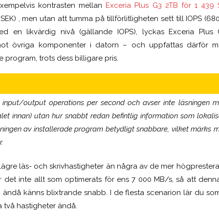
(exempelvis kontrasten mellan
Exceria Plus G3 2TB för 1 439
SEK) , men utan att tumma på tillförlitligheten sett till IOPS (6
Med en likvärdig nivå (gällande IOPS), lyckas Exceria Plus
 mot övriga komponenter i datorn – och uppfattas därför m
program, trots dess billigare pris.
ör input/output operations per second och avser inte läsningen 
let innan) utan hur snabbt redan befintlig information som lokaliser
ningen av installerade program betydligt snabbare, vilket märks 
r.
 lägre läs- och skrivhastigheter än några av de mer högprest
 är det inte allt som optimerats för ens 7 000 MB/s, så att den
n ändå känns blixtrande snabb. I de flesta scenarion lär du s
 två hastigheter ändå.