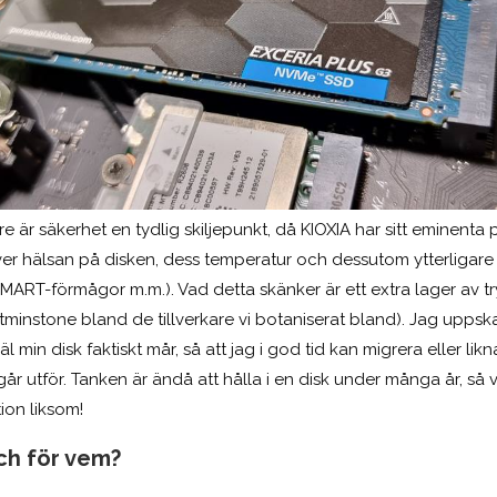
 är säkerhet en tydlig skiljepunkt, då KIOXIA har sitt eminenta p
över hälsan på disken, dess temperatur och dessutom ytterligare 
MART-förmågor m.m.). Vad detta skänker är ett extra lager av t
minstone bland de tillverkare vi botaniserat bland). Jag uppska
äl min disk faktiskt mår, så att jag i god tid kan migrera eller l
 utför. Tanken är ändå att hålla i en disk under många år, så v
on liksom!
och för vem?