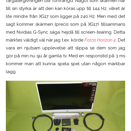
färgåtergivningen blir förvrängd. Något som skärmen har
till sin styrka är att den kan köras upp till 144 Hz, vilket är
lite mindre från XG17 som ligger på 240 Hz. Men med det
sagt kommer skärmen (precis som på XG17) tillsammans
med Nvidias G-Sync säga hejdå till screen-tearing. Detta
märktes väldigt väl när jag t.ex. körde
Forza Horizon 4
. Det
vara en njutsam upplevelse att slippa se dem som jag
gör på min nu sju år gamla tv. Med en responstid på 3 ms
kommer man att kunna spela spel utan någon märkbar
lagg.