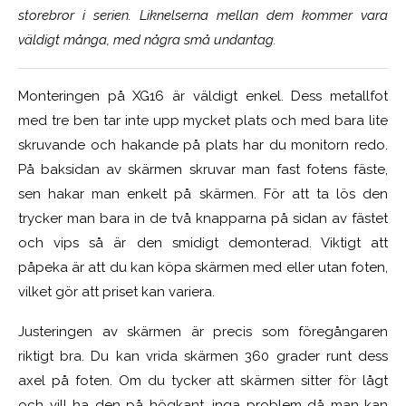
storebror i serien. Liknelserna mellan dem kommer vara
väldigt många, med några små undantag.
Monteringen på XG16 är väldigt enkel. Dess metallfot
med tre ben tar inte upp mycket plats och med bara lite
skruvande och hakande på plats har du monitorn redo.
På baksidan av skärmen skruvar man fast fotens fäste,
sen hakar man enkelt på skärmen. För att ta lös den
trycker man bara in de två knapparna på sidan av fästet
och vips så är den smidigt demonterad. Viktigt att
påpeka är att du kan köpa skärmen med eller utan foten,
vilket gör att priset kan variera.
Justeringen av skärmen är precis som föregångaren
riktigt bra. Du kan vrida skärmen 360 grader runt dess
axel på foten. Om du tycker att skärmen sitter för lågt
och vill ha den på högkant, inga problem då man kan