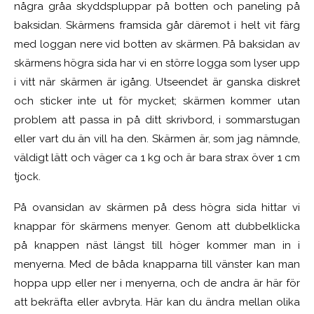
några gråa skyddspluppar på botten och paneling på
baksidan. Skärmens framsida går däremot i helt vit färg
med loggan nere vid botten av skärmen. På baksidan av
skärmens högra sida har vi en större logga som lyser upp
i vitt när skärmen är igång. Utseendet är ganska diskret
och sticker inte ut för mycket; skärmen kommer utan
problem att passa in på ditt skrivbord, i sommarstugan
eller vart du än vill ha den. Skärmen är, som jag nämnde,
väldigt lätt och väger ca 1 kg och är bara strax över 1 cm
tjock.
På ovansidan av skärmen på dess högra sida hittar vi
knappar för skärmens menyer. Genom att dubbelklicka
på knappen näst längst till höger kommer man in i
menyerna. Med de båda knapparna till vänster kan man
hoppa upp eller ner i menyerna, och de andra är här för
att bekräfta eller avbryta. Här kan du ändra mellan olika