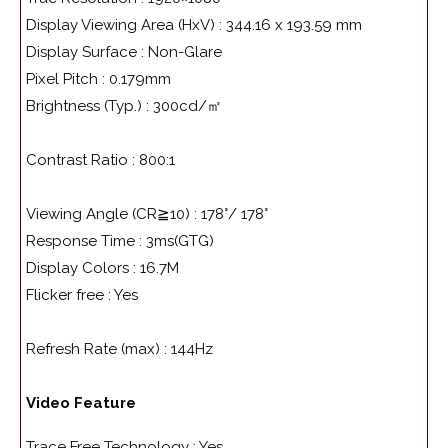
Display Viewing Area (HxV) :
344.16 x 193.59 mm
Display Surface :
Non-Glare
Pixel Pitch :
0.179mm
Brightness (Typ.) :
300cd/㎡
Contrast Ratio :
800:1
Viewing Angle (CR≧10) :
178°/ 178°
Response Time :
3ms(GTG)
Display Colors :
16.7M
Flicker free :
Yes
Refresh Rate (max) :
144Hz
Video Feature
Trace Free Technology :
Yes