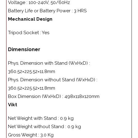
Voltage :
100-240V, 50/60Hz
Battery Life or Battery Power :
3 HRS
Mechanical Design
Tripod Socket :
Yes
Dimensioner
Phys. Dimension with Stand (WxHxD) :
360.52×225.52×11.8mm
Phys. Dimension without Stand (WxHxD) :
360.52×225.52×11.8mm
Box Dimension (WxHxD) :
498x118x120mm
Vikt
Net Weight with Stand :
0.9 kg
Net Weight without Stand :
0.9 kg
Gross Weight :
3.0 Kg