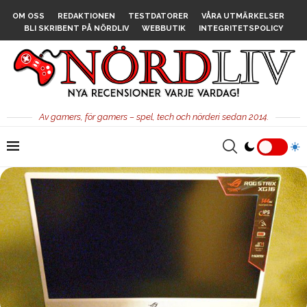
OM OSS
REDAKTIONEN
TESTDATORER
VÅRA UTMÄRKELSER
BLI SKRIBENT PÅ NÖRDLIV
WEBBUTIK
INTEGRITETSPOLICY
Av gamers, för gamers – spel, tech och nörderi sedan 2014.