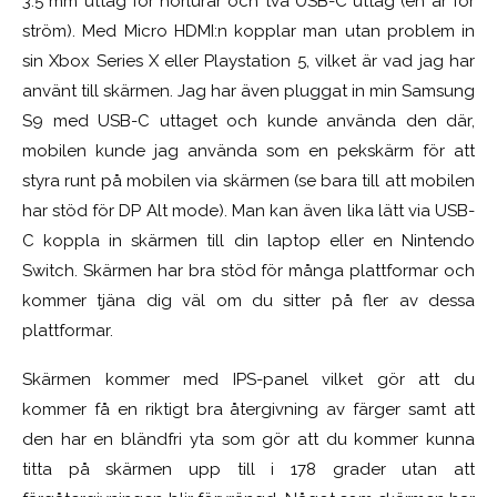
3.5 mm uttag för hörlurar och två USB-C uttag (en är för
ström). Med Micro HDMI:n kopplar man utan problem in
sin Xbox Series X eller Playstation 5, vilket är vad jag har
använt till skärmen. Jag har även pluggat in min Samsung
S9 med USB-C uttaget och kunde använda den där,
mobilen kunde jag använda som en pekskärm för att
styra runt på mobilen via skärmen (se bara till att mobilen
har stöd för DP Alt mode). Man kan även lika lätt via USB-
C koppla in skärmen till din laptop eller en Nintendo
Switch. Skärmen har bra stöd för många plattformar och
kommer tjäna dig väl om du sitter på fler av dessa
plattformar.
Skärmen kommer med IPS-panel vilket gör att du
kommer få en riktigt bra återgivning av färger samt att
den har en bländfri yta som gör att du kommer kunna
titta på skärmen upp till i 178 grader utan att