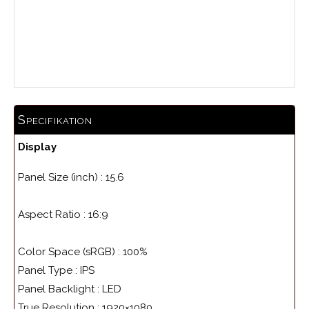
0.0
Medelbetyg
Specifikation
Display
Panel Size (inch) :
15.6
Aspect Ratio :
16:9
Color Space (sRGB) :
100%
Panel Type :
IPS
Panel Backlight :
LED
True Resolution :
1920×1080