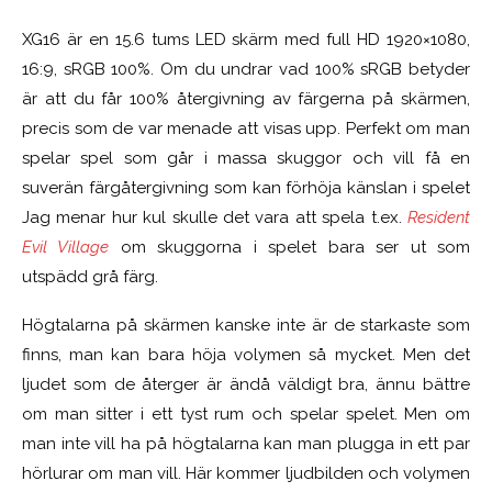
XG16 är en 15.6 tums LED skärm med full HD 1920×1080,
16:9, sRGB 100%. Om du undrar vad 100% sRGB betyder
är att du får 100% återgivning av färgerna på skärmen,
precis som de var menade att visas upp. Perfekt om man
spelar spel som går i massa skuggor och vill få en
suverän färgåtergivning som kan förhöja känslan i spelet
Jag menar hur kul skulle det vara att spela t.ex.
Resident
Evil Village
om skuggorna i spelet bara ser ut som
utspädd grå färg.
Högtalarna på skärmen kanske inte är de starkaste som
finns, man kan bara höja volymen så mycket. Men det
ljudet som de återger är ändå väldigt bra, ännu bättre
om man sitter i ett tyst rum och spelar spelet. Men om
man inte vill ha på högtalarna kan man plugga in ett par
hörlurar om man vill. Här kommer ljudbilden och volymen