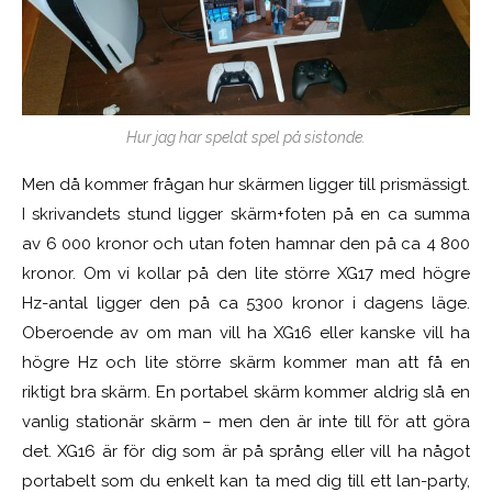
Hur jag har spelat spel på sistonde.
Men då kommer frågan hur skärmen ligger till prismässigt.
I skrivandets stund ligger skärm+foten på en ca summa
av 6 000 kronor och utan foten hamnar den på ca 4 800
kronor. Om vi kollar på den lite större XG17 med högre
Hz-antal ligger den på ca 5300 kronor i dagens läge.
Oberoende av om man vill ha XG16 eller kanske vill ha
högre Hz och lite större skärm kommer man att få en
riktigt bra skärm. En portabel skärm kommer aldrig slå en
vanlig stationär skärm – men den är inte till för att göra
det. XG16 är för dig som är på språng eller vill ha något
portabelt som du enkelt kan ta med dig till ett lan-party,