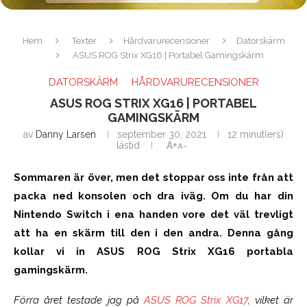
Hem
Texter
Hårdvarurecensioner
Datorskärm
ASUS ROG Strix XG16 | Portabel Gamingskärm
DATORSKÄRM
HÅRDVARURECENSIONER
ASUS ROG STRIX XG16 | PORTABEL
GAMINGSKÄRM
av
Danny Larsen
september 30, 2021
12 minut(ers)
lästid
A+
A-
Sommaren är över, men det stoppar oss inte från att
packa ned konsolen och dra iväg. Om du har din
Nintendo Switch i ena handen vore det väl trevligt
att ha en skärm till den i den andra. Denna gång
kollar vi in ASUS ROG Strix XG16 portabla
gamingskärm.
Förra året testade jag på
ASUS ROG Strix XG17
, vilket är