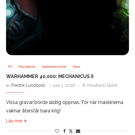
PC
Playstation
Spelrecensioner
Xbox
WARHAMMER 40,000: MECHANICUS II
av
Fredrik Lundqvist
juni 1, 2026
8 minut(ers) lästid
Vissa gravar borde aldrig öppnas. För när maskinerna
vaknar återstår bara krig!
Läs mer