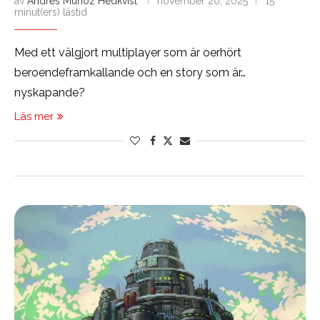
av
Andrés Muñoz Hedkvist
november 20, 2025
15
minut(ers) lästid
Med ett välgjort multiplayer som är oerhört
beroendeframkallande och en story som är…
nyskapande?
Läs mer