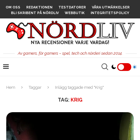
OM OSS
REDAKTIONEN
TESTDATORER
VÅRA UTMÄRKELSER
BLI SKRIBENT PÅ NÖRDLIV
WEBBUTIK
INTEGRITETSPOLICY
Av gamers, för gamers – spel, tech och nörderi sedan 2014.
Hem
Taggar
Inlägg taggade med "Krig"
TAG:
KRIG