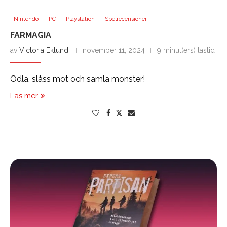
Nintendo
PC
Playstation
Spelrecensioner
FARMAGIA
av
Victoria Eklund
november 11, 2024
9 minut(ers) lästid
Odla, slåss mot och samla monster!
Läs mer