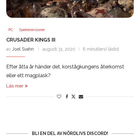
PC
Spelrecensioner
CRUSADER KINGS III
av
Joel Svahn
augusti 31, 2020
6 minut(ers) lästid
Efter åtta år händer det, korstågkungens återkomst
eller ett magplask?
Läs mer
BLI EN DEL AV NÖRDLIVS DISCORD!