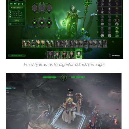
En av hjältarnas färdighetsträd och förmågor