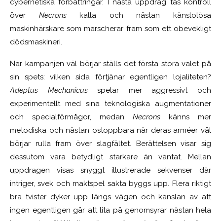
cybernetiska förbättringar. I nästa uppdrag tas kontroll
över
Necrons
kalla och nästan känslolösa
maskinhärskare som marscherar fram som ett obevekligt
dödsmaskineri.
När kampanjen väl börjar ställs det första stora valet på
sin spets: vilken sida förtjänar egentligen lojaliteten?
Adeptus Mechanicus
spelar mer aggressivt och
experimentellt med sina teknologiska augmentationer
och specialförmågor, medan
Necrons
känns mer
metodiska och nästan ostoppbara när deras arméer väl
börjar rulla fram över slagfältet. Berättelsen visar sig
dessutom vara betydligt starkare än väntat. Mellan
uppdragen visas snyggt illustrerade sekvenser där
intriger, svek och maktspel sakta byggs upp. Flera riktigt
bra tvister dyker upp längs vägen och känslan av att
ingen egentligen går att lita på genomsyrar nästan hela