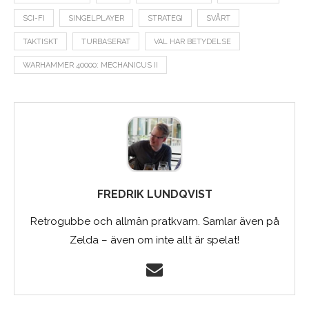
SCI-FI
SINGELPLAYER
STRATEGI
SVÅRT
TAKTISKT
TURBASERAT
VAL HAR BETYDELSE
WARHAMMER 40000: MECHANICUS II
FREDRIK LUNDQVIST
Retrogubbe och allmän pratkvarn. Samlar även på
Zelda – även om inte allt är spelat!