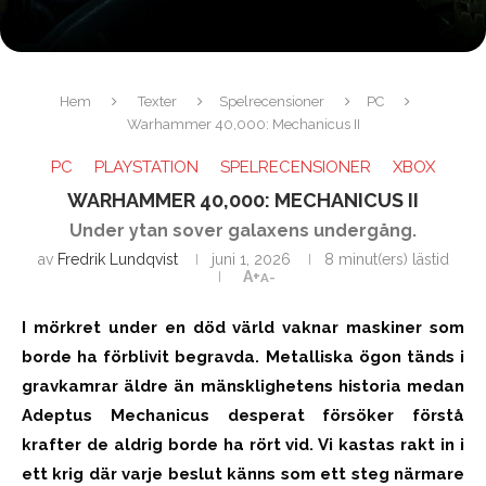
Hem
Texter
Spelrecensioner
PC
Warhammer 40,000: Mechanicus II
PC
PLAYSTATION
SPELRECENSIONER
XBOX
WARHAMMER 40,000: MECHANICUS II
Under ytan sover galaxens undergång.
av
Fredrik Lundqvist
juni 1, 2026
8 minut(ers) lästid
A+
A-
I mörkret under en död värld vaknar maskiner som
borde ha förblivit begravda. Metalliska ögon tänds i
gravkamrar äldre än mänsklighetens historia medan
Adeptus Mechanicus desperat försöker förstå
krafter de aldrig borde ha rört vid. Vi kastas rakt in i
ett krig där varje beslut känns som ett steg närmare