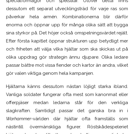
specialförmågor och spelstilar. Utöver detta finns
dessutom ett separat utvecklingsträd för varje ras som
påverkar hela armén. Kombinationerna blir därför
enorma och öppnar upp för många olika sätt att bygga
sina styrkor på. Det höjer också omspelningsvärdet rejält.
Efter första kapitlet öppnar strukturen upp betydligt mer
och friheten att välja vilka hjältar som ska skickas ut på
olika uppdrag gör strategin ännu djupare. Olika ledare
passar bättre mot vissa fiender och kartor än andra, vilket
gör valen viktiga genom hela kampanjen.
Hjältarna känns dessutom nästan löjligt starka ibland.
Vanliga soldater fungerar ofta mest som kanonmat eller
offerpjäser medan ledarna står för den verkliga
slagkraften. Samtidigt passar det ganska bra in i
Warhammer
-världen där hjältar ofta framställs som
nästintill övermänskliga figurer. Röstskådespeleriet