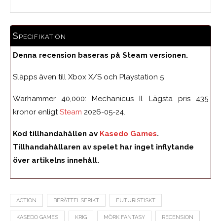
Specifikation
Denna recension baseras på Steam versionen.
Släpps även till Xbox X/S och Playstation 5
Warhammer 40,000: Mechanicus II. Lägsta pris 435
kronor enligt
Steam
2026-05-24.
Kod tillhandahållen av
Kasedo Games
.
Tillhandahållaren av spelet har inget inflytande
över artikelns innehåll.
ACTION
BERÄTTELSERIKT
FUTURISTISKT
KASEDO GAMES
KRIG
MÖRK FANTASY
RECENSION