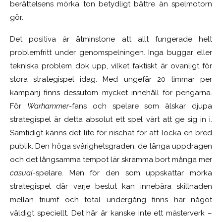
berättelsens mörka ton betydligt bättre än spelmotorn
gör.
Det positiva är åtminstone att allt fungerade helt
problemfritt under genomspelningen. Inga buggar eller
tekniska problem dök upp, vilket faktiskt är ovanligt för
stora strategispel idag. Med ungefär 20 timmar per
kampanj finns dessutom mycket innehåll för pengarna.
För
Warhammer
-fans och spelare som älskar djupa
strategispel är detta absolut ett spel värt att ge sig in i.
Samtidigt känns det lite för nischat för att locka en bred
publik. Den höga svårighetsgraden, de långa uppdragen
och det långsamma tempot lär skrämma bort många mer
casual-
spelare. Men för den som uppskattar mörka
strategispel där varje beslut kan innebära skillnaden
mellan triumf och total undergång finns här något
väldigt speciellt. Det här är kanske inte ett mästerverk –