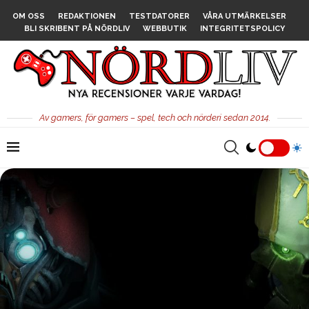
OM OSS
REDAKTIONEN
TESTDATORER
VÅRA UTMÄRKELSER
BLI SKRIBENT PÅ NÖRDLIV
WEBBUTIK
INTEGRITETSPOLICY
Av gamers, för gamers – spel, tech och nörderi sedan 2014.