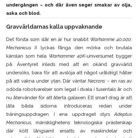
undergången – och där även seger smakar av olja,
aska och blod.
Gravvärldarnas kalla uppvaknande
Det första som slår en är hur snabbt
Warhamme 40,000:
Mechanicus II
lyckas fånga den mörka och brutala
känslan som hela
Warhammer 40K
-universumet bygger
på. Äventyret inleds med att en okänd gravvärld
undersöks, bara för att avslöja att något uråldrigt håller
på att vakna under ytan. Där väntar
Necrons
– en ras av
odöda robotvarelser som legat i dvala i tusentals år och
nu återvänder för att återta galaxen. Ett smart drag är att
låta båda sidorna introduceras redan under
träningsuppdragen. I ena uppdraget styrs
Adeptus
Mechanicus
, mänsklighetens teknologiska prästerskap
där kött långsamt ersatts av maskindelar och