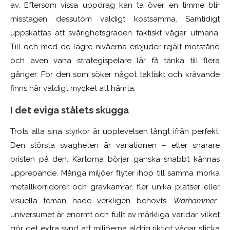
av. Eftersom vissa uppdrag kan ta över en timme blir
misstagen dessutom väldigt kostsamma. Samtidigt
uppskattas att svårighetsgraden faktiskt vågar utmana.
Till och med de lägre nivåerna erbjuder rejält motstånd
och även vana strategispelare lär få tänka till flera
gånger. För den som söker något taktiskt och krävande
finns här väldigt mycket att hämta.
I det eviga stålets skugga
Trots alla sina styrkor är upplevelsen långt ifrån perfekt.
Den största svagheten är variationen – eller snarare
bristen på den. Kartorna börjar ganska snabbt kännas
upprepande. Många miljöer flyter ihop till samma mörka
metallkorridorer och gravkamrar, fler unika platser eller
visuella teman hade verkligen behövts.
Warhammer
-
universumet är enormt och fullt av märkliga världar, vilket
gör det extra synd att miljöerna aldrig riktigt vågar sticka