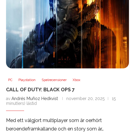
PC
Playstation
Spelrecensioner
Xbox
CALL OF DUTY: BLACK OPS 7
av
Andrés Muñoz Hedkvist
november 20, 2025
15
minut(ers) lästid
Med ett välgjort multiplayer som är oerhört
beroendeframkallande och en story som är…