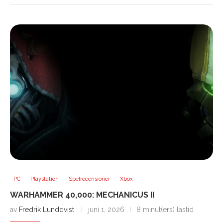
PC
Playstation
Spelrecensioner
Xbox
WARHAMMER 40,000: MECHANICUS II
av
Fredrik Lundqvist
juni 1, 2026
8 minut(ers) lästid