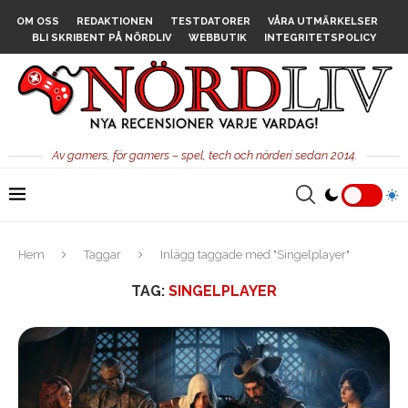
OM OSS
REDAKTIONEN
TESTDATORER
VÅRA UTMÄRKELSER
BLI SKRIBENT PÅ NÖRDLIV
WEBBUTIK
INTEGRITETSPOLICY
Av gamers, för gamers – spel, tech och nörderi sedan 2014.
Hem
Taggar
Inlägg taggade med "Singelplayer"
TAG:
SINGELPLAYER