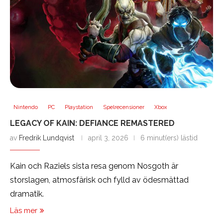
Nintendo
PC
Playstation
Spelrecensioner
Xbox
LEGACY OF KAIN: DEFIANCE REMASTERED
av
Fredrik Lundqvist
april 3, 2026
6 minut(ers) lästid
Kain och Raziels sista resa genom Nosgoth är
storslagen, atmosfärisk och fylld av ödesmättad
dramatik.
Läs mer