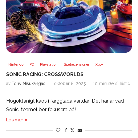
Nintendo
PC
Playstation
Spelrecensioner
Xbox
SONIC RACING: CROSSWORLDS
av
Tony Nisukangas
oktober 8, 2025
10 minut(ers) lästid
Högoktanigt kaos i färgglada världar! Det här är vad
Sonic-teamet bör fokusera på!
Läs mer