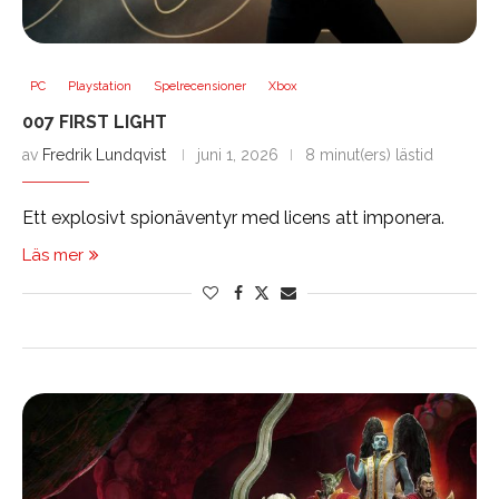
PC
Playstation
Spelrecensioner
Xbox
007 FIRST LIGHT
av
Fredrik Lundqvist
juni 1, 2026
8 minut(ers) lästid
Ett explosivt spionäventyr med licens att imponera.
Läs mer