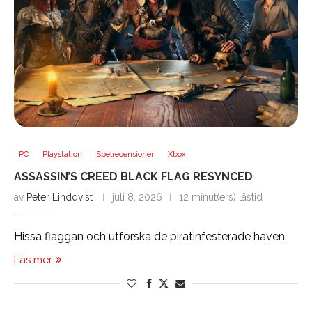
PC
Playstation
Spelrecensioner
Xbox
ASSASSIN’S CREED BLACK FLAG RESYNCED
av
Peter Lindqvist
juli 8, 2026
12 minut(ers) lästid
Hissa flaggan och utforska de piratinfesterade haven.
Läs mer