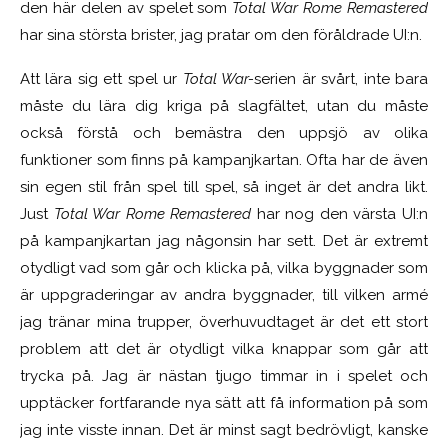
den här delen av spelet som
Total War Rome Remastered
har sina största brister, jag pratar om den föråldrade UI:n.
Att lära sig ett spel ur
Total War-
serien är svårt, inte bara
måste du lära dig kriga på slagfältet, utan du måste
också förstå och bemästra den uppsjö av olika
funktioner som finns på kampanjkartan. Ofta har de även
sin egen stil från spel till spel, så inget är det andra likt.
Just
Total War Rome Remastered
har nog den värsta UI:n
på kampanjkartan jag någonsin har sett. Det är extremt
otydligt vad som går och klicka på, vilka byggnader som
är uppgraderingar av andra byggnader, till vilken armé
jag tränar mina trupper, överhuvudtaget är det ett stort
problem att det är otydligt vilka knappar som går att
trycka på. Jag är nästan tjugo timmar in i spelet och
upptäcker fortfarande nya sätt att få information på som
jag inte visste innan. Det är minst sagt bedrövligt, kanske