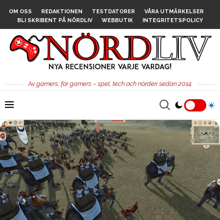
OM OSS
REDAKTIONEN
TESTDATORER
VÅRA UTMÄRKELSER
BLI SKRIBENT PÅ NÖRDLIV
WEBBUTIK
INTEGRITETSPOLICY
Av gamers, för gamers – spel, tech och nörderi sedan 2014.