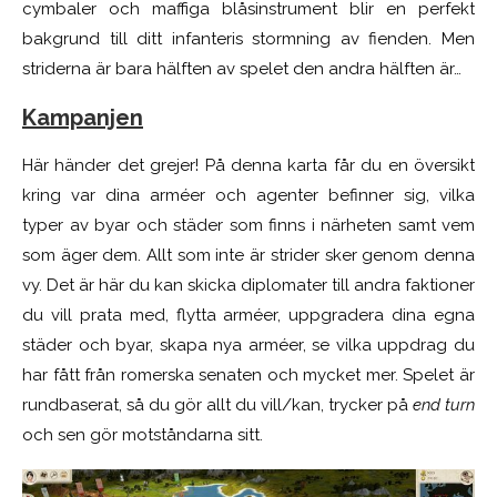
cymbaler och maffiga blåsinstrument blir en perfekt
bakgrund till ditt infanteris stormning av fienden. Men
striderna är bara hälften av spelet den andra hälften är…
Kampanjen
Här händer det grejer! På denna karta får du en översikt
kring var dina arméer och agenter befinner sig, vilka
typer av byar och städer som finns i närheten samt vem
som äger dem. Allt som inte är strider sker genom denna
vy. Det är här du kan skicka diplomater till andra faktioner
du vill prata med, flytta arméer, uppgradera dina egna
städer och byar, skapa nya arméer, se vilka uppdrag du
har fått från romerska senaten och mycket mer. Spelet är
rundbaserat, så du gör allt du vill/kan, trycker på
end turn
och sen gör motståndarna sitt.