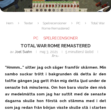
Hem
Texter
Spelrecensioner
PC
Total War
Rome Remastered
PC
SPELRECENSIONER
TOTAL WAR ROME REMASTERED
av
Joel Svahn
maj 3, 2021
5 minut(ers) lästid
A+
A-
”Hmmm…” sitter jag och säger framför skärmen. Min
sambo suckar trött i bakgrunden då detta är den
tolfte gången jag gett ifrån mig detta ljud under de
senaste två minuterna. Om hon bara visste den nivå
av medelmåtta som jag har suttit med de senaste
dagarna skulle hon förstå och stämma med i det
som jag redan från början visste skulle stå i starten