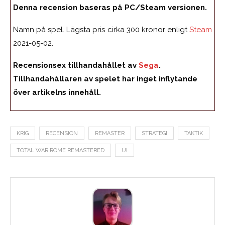
Denna recension baseras på PC/Steam versionen.
Namn på spel. Lägsta pris cirka 300 kronor enligt
Steam
2021-05-02.
Recensionsex tillhandahållet av
Sega
.
Tillhandahållaren av spelet har inget inflytande
över artikelns innehåll.
KRIG
RECENSION
REMASTER
STRATEGI
TAKTIK
TOTAL WAR ROME REMASTERED
UI