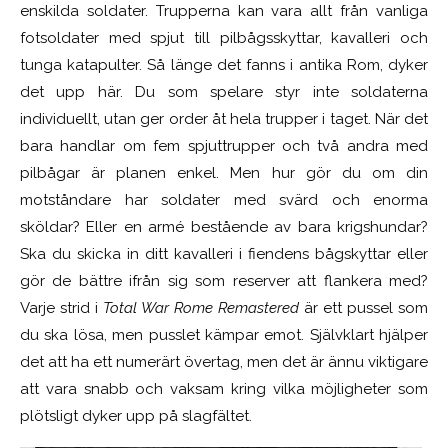
enskilda soldater. Trupperna kan vara allt från vanliga
fotsoldater med spjut till pilbågsskyttar, kavalleri och
tunga katapulter. Så länge det fanns i antika Rom, dyker
det upp här. Du som spelare styr inte soldaterna
individuellt, utan ger order åt hela trupper i taget. När det
bara handlar om fem spjuttrupper och två andra med
pilbågar är planen enkel. Men hur gör du om din
motståndare har soldater med svärd och enorma
sköldar? Eller en armé bestående av bara krigshundar?
Ska du skicka in ditt kavalleri i fiendens bågskyttar eller
gör de bättre ifrån sig som reserver att flankera med?
Varje strid i
Total War Rome Remastered
är ett pussel som
du ska lösa, men pusslet kämpar emot. Självklart hjälper
det att ha ett numerärt övertag, men det är ännu viktigare
att vara snabb och vaksam kring vilka möjligheter som
plötsligt dyker upp på slagfältet.