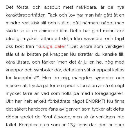
Det första, och absolut mest märkbara, är de nya
karaktärsporträtten. Tack och lov har man här gått åt en
mindre realistisk stil och istället gått närmare något man
skulle se ur en animerad film. Detta har gjort människor
otroligt mycket lättare att skilja från varandra, och tagit
oss bort från “
kusliga dalen
”. Det andra som verkligen
står ut är bristen på knappar. Nu skrattar du kanske till,
kära läsare, och tänker “men det är ju en hel hög med
knappar och symboler där, detta kan väl knappast kallas
för knappbrist?”. Men tro mig, mängden symboler och
märken att trycka på för en specifik funktion är så otroligt
mycket färre än vad som hölls på med i föregångaren.
UI:n har helt enkelt förbättrats något ENORMT! Nu finns
det säkert hardcore-fans av genren som tycker att detta
dödar spelet de förut älskade, men så är verkligen inte
fallet. Komplexiteten som är
CK3
finns där, den är bara