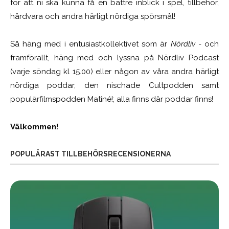
för att ni ska kunna få en bättre inblick i spel, tillbehör,
hårdvara och andra härligt nördiga spörsmål!
Så häng med i entusiastkollektivet som är
Nördliv
- och
framförallt, häng med och lyssna på Nördliv Podcast
(varje söndag kl 15.00) eller någon av våra andra härligt
nördiga poddar, den nischade Cultpodden samt
populärfilmspodden Matiné!; alla finns där poddar finns!
Välkommen!
POPULÄRAST TILLBEHÖRSRECENSIONERNA