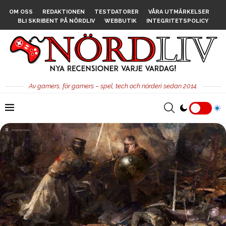
OM OSS
REDAKTIONEN
TESTDATORER
VÅRA UTMÄRKELSER
BLI SKRIBENT PÅ NÖRDLIV
WEBBUTIK
INTEGRITETSPOLICY
Av gamers, för gamers – spel, tech och nörderi sedan 2014.