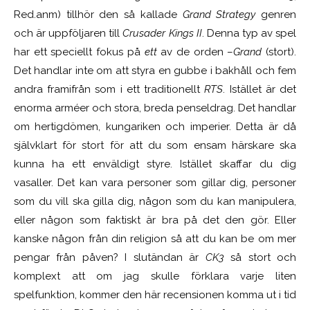
Red.anm) tillhör den så kallade
Grand Strategy
genren
och är uppföljaren till
Crusader Kings II
. Denna typ av spel
har ett speciellt fokus på
ett
av de orden –
Grand
(stort).
Det handlar inte om att styra en gubbe i bakhåll och fem
andra framifrån som i ett traditionellt
RTS
. Istället är det
enorma arméer och stora, breda penseldrag. Det handlar
om hertigdömen, kungariken och imperier. Detta är då
självklart för stort för att du som ensam härskare ska
kunna ha ett enväldigt styre. Istället skaffar du dig
vasaller. Det kan vara personer som gillar dig, personer
som du vill ska gilla dig, någon som du kan manipulera,
eller någon som faktiskt är bra på det den gör. Eller
kanske någon från din religion så att du kan be om mer
pengar från påven? I slutändan är
CK3
så stort och
komplext att om jag skulle förklara varje liten
spelfunktion, kommer den här recensionen komma ut i tid