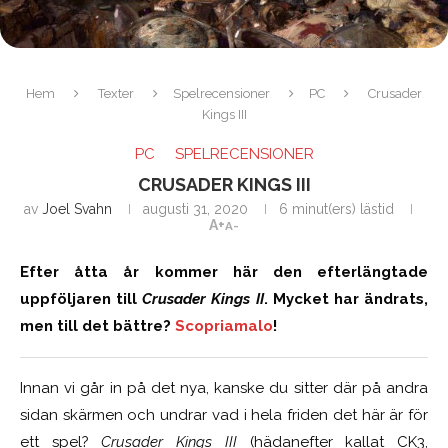
Hem
Texter
Spelrecensioner
PC
Crusader
Kings III
PC
SPELRECENSIONER
CRUSADER KINGS III
av
Joel Svahn
augusti 31, 2020
6 minut(ers) lästid
A+
A-
Efter åtta år kommer här den efterlängtade
uppföljaren till
Crusader Kings II
. Mycket har ändrats,
men till det bättre?
Scopriamalo
!
Innan vi går in på det nya, kanske du sitter där på andra
sidan skärmen och undrar vad i hela friden det här är för
ett spel?
Crusader Kings III
(hädanefter kallat CK3,