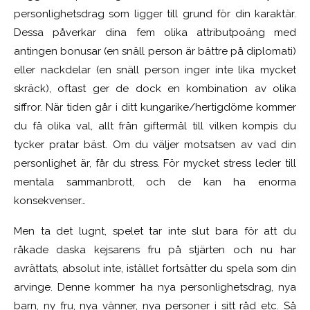
personlighetsdrag som ligger till grund för din karaktär.
Dessa påverkar dina fem olika attributpoäng med
antingen bonusar (en snäll person är bättre på diplomati)
eller nackdelar (en snäll person inger inte lika mycket
skräck), oftast ger de dock en kombination av olika
siffror. När tiden går i ditt kungarike/hertigdöme kommer
du få olika val, allt från giftermål till vilken kompis du
tycker pratar bäst. Om du väljer motsatsen av vad din
personlighet är, får du stress. För mycket stress leder till
mentala sammanbrott, och de kan ha enorma
konsekvenser…
Men ta det lugnt, spelet tar inte slut bara för att du
råkade daska kejsarens fru på stjärten och nu har
avrättats, absolut inte, istället fortsätter du spela som din
arvinge. Denne kommer ha nya personlighetsdrag, nya
barn, ny fru, nya vänner, nya personer i sitt råd etc. Så