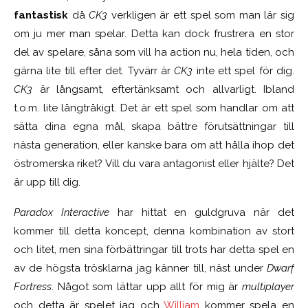
fantastisk
då
CK3
verkligen är ett spel som man lär sig
om ju mer man spelar. Detta kan dock frustrera en stor
del av spelare, såna som vill ha action nu, hela tiden, och
gärna lite till efter det. Tyvärr är
CK3
inte ett spel för dig.
CK3
är långsamt, eftertänksamt och allvarligt. Ibland
t.o.m. lite långtråkigt. Det är ett spel som handlar om att
sätta dina egna mål, skapa bättre förutsättningar till
nästa generation, eller kanske bara om att hålla ihop det
östromerska riket? Vill du vara antagonist eller hjälte? Det
är upp till dig.
Paradox Interactive
har hittat en guldgruva när det
kommer till detta koncept, denna kombination av stort
och litet, men sina förbättringar till trots har detta spel en
av de högsta trösklarna jag känner till, näst under
Dwarf
Fortress
. Något som lättar upp allt för mig är
multiplayer
och detta är spelet jag och
William
kommer spela en