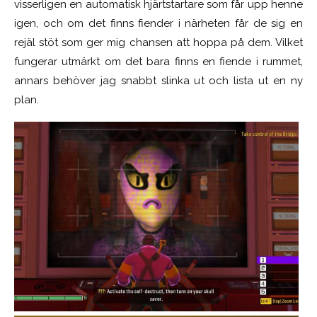
visserligen en automatisk hjärtstartare som får upp henne
igen, och om det finns fiender i närheten får de sig en
rejäl stöt som ger mig chansen att hoppa på dem. Vilket
fungerar utmärkt om det bara finns en fiende i rummet,
annars behöver jag snabbt slinka ut och lista ut en ny
plan.