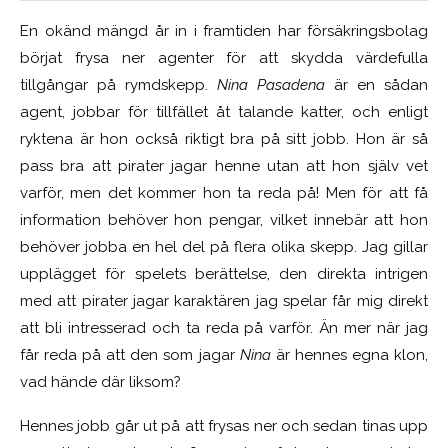
En okänd mängd år in i framtiden har försäkringsbolag
börjat frysa ner agenter för att skydda värdefulla
tillgångar på rymdskepp.
Nina Pasadena
är en sådan
agent, jobbar för tillfället åt talande katter, och enligt
ryktena är hon också riktigt bra på sitt jobb. Hon är så
pass bra att pirater jagar henne utan att hon själv vet
varför, men det kommer hon ta reda på! Men för att få
information behöver hon pengar, vilket innebär att hon
behöver jobba en hel del på flera olika skepp. Jag gillar
upplägget för spelets berättelse, den direkta intrigen
med att pirater jagar karaktären jag spelar får mig direkt
att bli intresserad och ta reda på varför. Än mer när jag
får reda på att den som jagar
Nina
är hennes egna klon,
vad hände där liksom?
Hennes jobb går ut på att frysas ner och sedan tinas upp