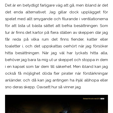
Det är en betydligt farligare väg att gå, men ibland är det
det enda alternativet. Jag gillar dock upplägget för
spelet med allt smygande och filurande i ventilationerna
för att lista ut bästa sättet att befria besättningen. Som
tur är finns det kartor på flera ställen av skeppen där jag
får reda på vilka rum det finns fiender, katter eller
toaletter i, och det uppskattas oerhört när jag försöker
hitta besättningen. När jag väl har lyckats hitta alla,
behöver jag bara ta mig ut ur skeppet och stoppa in dem
i en kapsel som tar dem till säkerhet. Men ibland kan jag
också få möjlighet döda fler pirater när förstärkningar
anländer, och då kan jag antingen ha ihjäl allihopa eller
sno deras skepp. Oavsett hur så vinner jag.