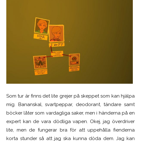
Som tur är finns det lite grejer på skeppet som kan hjälpa
mig. Bananskal, svartpeppar, deodorant, tändare samt
böcker låter som vardagliga saker, men i händerna på en
expert kan de vara dödliga vapen. Okej, jag överdriver
lite, men de fungerar bra för att uppehålla fienderna
korta stunder så att jag ska kunna döda dem. Jag kan