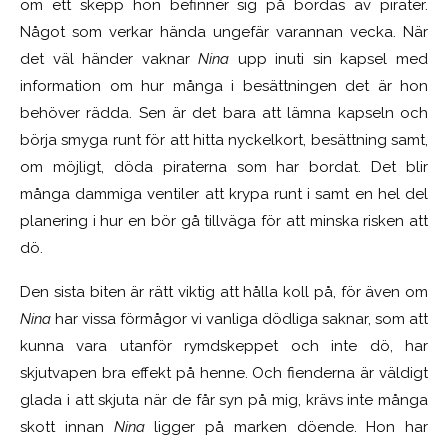
om ett skepp hon befinner sig på bordas av pirater.
Något som verkar hända ungefär varannan vecka. När
det väl händer vaknar
Nina
upp inuti sin kapsel med
information om hur många i besättningen det är hon
behöver rädda. Sen är det bara att lämna kapseln och
börja smyga runt för att hitta nyckelkort, besättning samt,
om möjligt, döda piraterna som har bordat. Det blir
många dammiga ventiler att krypa runt i samt en hel del
planering i hur en bör gå tillväga för att minska risken att
dö.
Den sista biten är rätt viktig att hålla koll på, för även om
Nina
har vissa förmågor vi vanliga dödliga saknar, som att
kunna vara utanför rymdskeppet och inte dö, har
skjutvapen bra effekt på henne. Och fienderna är väldigt
glada i att skjuta när de får syn på mig, krävs inte många
skott innan
Nina
ligger på marken döende. Hon har