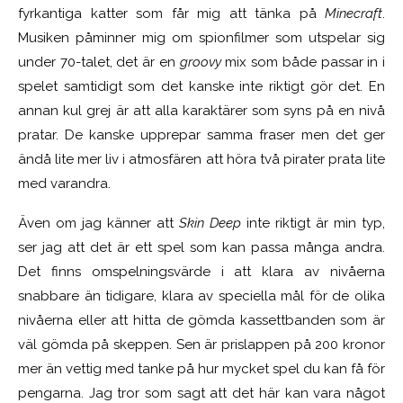
fyrkantiga katter som får mig att tänka på
Minecraft
.
Musiken påminner mig om spionfilmer som utspelar sig
under 70-talet, det är en
groovy
mix som både passar in i
spelet samtidigt som det kanske inte riktigt gör det. En
annan kul grej är att alla karaktärer som syns på en nivå
pratar. De kanske upprepar samma fraser men det ger
ändå lite mer liv i atmosfären att höra två pirater prata lite
med varandra.
Även om jag känner att
Skin Deep
inte riktigt är min typ,
ser jag att det är ett spel som kan passa många andra.
Det finns omspelningsvärde i att klara av nivåerna
snabbare än tidigare, klara av speciella mål för de olika
nivåerna eller att hitta de gömda kassettbanden som är
väl gömda på skeppen. Sen är prislappen på 200 kronor
mer än vettig med tanke på hur mycket spel du kan få för
pengarna. Jag tror som sagt att det här kan vara något