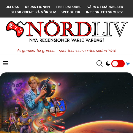
OM OSS
REDAKTIONEN
TESTDATORER
VÅRA UTMÄRKELSER
BLI SKRIBENT PÅ NÖRDLIV
WEBBUTIK
INTEGRITETSPOLICY
Av gamers, för gamers – spel, tech och nörderi sedan 2014.