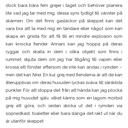
dock bara bära fem grejer i taget och behöver planera
lite vad jag tar med mig, dessa syns tydligt till vänster på
skärmen.
Om det finns gasläckor på skeppet kan det
vara bra att ta med mig en tändare eller något som kan
skapa en gnista för att få till en mindre explosion som
kan knocka fiender. Annars kan jag hoppa på deras
ryggar och skalla in dem i olika objekt som finns i
rummet, skjuta dem om jag har tillgång till vapen eller
krossa ett fönster eftersom de inte kan andas i rymden –
men det kan
Nina
. En kul grej med fienderna är att de kan
återupplivas om deras huvuden lyckas sväva till särskilda
punkter. För att stoppa det från att hända kan jag plocka
på mig huvudet själv, vilket känns som en lagom morbid
grej att göra, och sedan skicka ut det i rymden via
sopnedkast, toaletter eller bara slänga det rakt ut när du
är utanför skeppet.