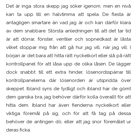
Det är inga stora skepp jag söker igenom, men en nivå
kan ta upp till en halvtimma att spela. De flesta är
antagligen smartare än vad jag är och kan därför klara
av dem snabbare. Största anledningen till att det tar tid
är att dörrar, fönster, ventiler och sopnedkast är låsta
vilket stoppar mig från att gå hur jag vill, när jag vill. I
början är det bara att hitta rätt nyckelkort eller slå på rätt
kontrollpanel för att låsa upp de olika låsen. De lägger
dock snabbt till ett extra hinder, lösenordsspärrar till
kontrollpanelerna där lösenorden är utspridda över
skeppet. Ibland syns de tydligt och ibland har de gömt
dem ganska bra, jag behöver därför kolla överallt för att
hitta dem. Ibland har även fienderna nyckelkort eller
viktiga föremål på sig, och för att få tag på dessa
behöver de antingen dö, eller att jag snor föremålet ur
deras ficka.