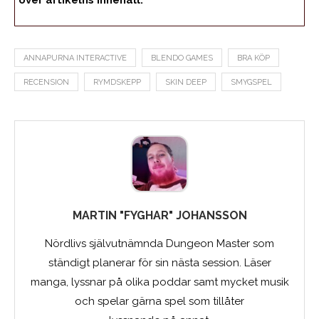
över artikelns innehåll.
ANNAPURNA INTERACTIVE
BLENDO GAMES
BRA KÖP
RECENSION
RYMDSKEPP
SKIN DEEP
SMYGSPEL
MARTIN "FYGHAR" JOHANSSON
Nördlivs självutnämnda Dungeon Master som
ständigt planerar för sin nästa session. Läser
manga, lyssnar på olika poddar samt mycket musik
och spelar gärna spel som tillåter