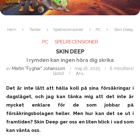
Hem
Texter
Spelrecensioner
PC
Skin Deep
PC
SPELRECENSIONER
SKIN DEEP
I rymden kan ingen höra dig skrika
av
Martin "Fyghar" Johansson
maj 16, 2025
6 minut(ers)
lästid
A+
A-
Det är inte lätt att hålla koll på sina försäkringar i
dagsläget, och jag kan tänka mig att det inte är
mycket enklare för de som jobbar på
försäkringsbolagen heller. Men hur kan det se ut i
framtiden? Skin Deep ger oss en liten blick i vad som
kan vänta oss.