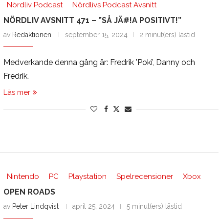
Nördliv Podcast
Nördlivs Podcast Avsnitt
NÖRDLIV AVSNITT 471 – ”SÅ JÄ#!A POSITIVT!”
av
Redaktionen
september 15, 2024
2 minut(ers) lästid
Medverkande denna gång är: Fredrik ’Poki’, Danny och
Fredrik.
Läs mer
Nintendo
PC
Playstation
Spelrecensioner
Xbox
OPEN ROADS
av
Peter Lindqvist
april 25, 2024
5 minut(ers) lästid