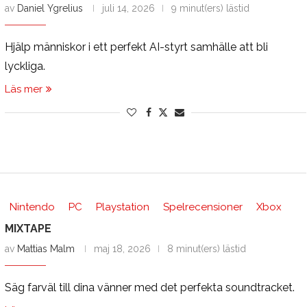
av
Daniel Ygrelius
juli 14, 2026
9 minut(ers) lästid
Hjälp människor i ett perfekt AI-styrt samhälle att bli
lyckliga.
Läs mer
Nintendo
PC
Playstation
Spelrecensioner
Xbox
MIXTAPE
av
Mattias Malm
maj 18, 2026
8 minut(ers) lästid
Säg farväl till dina vänner med det perfekta soundtracket.