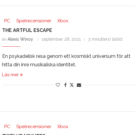
PC
Spelrecensioner
Xbox
THE ARTFUL ESCAPE
av
Alexis Winoy
september 28, 2021
3 minut(ers) lästid
En psykadelisk resa genom ett kosmiskt universum för att
hitta din inre musikaliska identitet.
Läs mer
PC
Spelrecensioner
Xbox