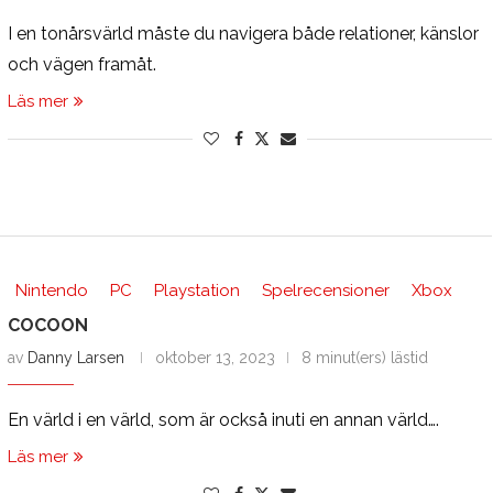
I en tonårsvärld måste du navigera både relationer, känslor
och vägen framåt.
Läs mer
Nintendo
PC
Playstation
Spelrecensioner
Xbox
COCOON
av
Danny Larsen
oktober 13, 2023
8 minut(ers) lästid
En värld i en värld, som är också inuti en annan värld….
Läs mer