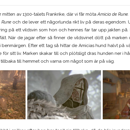
r mitten av 1300-talets Frankrike, där vi får möta
Amicia de Rune.
e Rune
och de lever ett någorlunda rikt liv på deras egendom. U
tring på ett vildsvin som hon och hennes far tar upp jakten på.
fält. När de jagar efter så finner de vildsvinet dött på marken
 benmärgen. Efter ett tag så hittar de Amicias hund halvt på väg
 sitt liv. Marken skakar till och plötsligt dras hunden ner i håle
 tillbaka till hemmet och varna om något som är på väg.