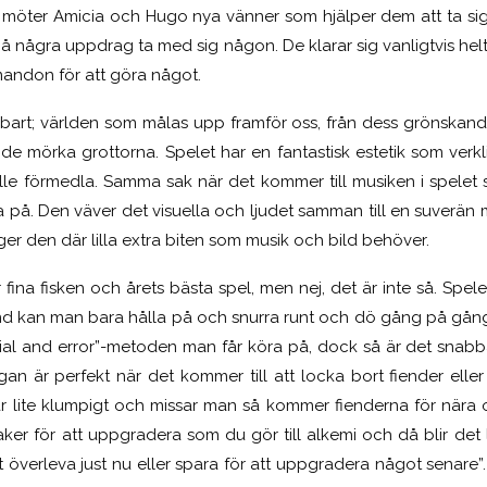
möter Amicia och Hugo nya vänner som hjälper dem att ta sig vi
 några uppdrag ta med sig någon. De klarar sig vanligtvis helt
ndon för att göra något.
erbart; världen som målas upp framför oss, från dess grönskand
 de mörka grottorna. Spelet har en fantastisk estetik som verk
lle förmedla. Samma sak när det kommer till musiken i spelet 
 på. Den väver det visuella och ljudet samman till en suverän 
er den där lilla extra biten som musik och bild behöver.
r fina fisken och årets bästa spel, men nej, det är inte så. Spel
nd kan man bara hålla på och snurra runt och dö gång på gång
”trial and error”-metoden man får köra på, dock så är det snabb
gan är perfekt när det kommer till att locka bort fiender ell
är lite klumpigt och missar man så kommer fienderna för nära o
r för att uppgradera som du gör till alkemi och då blir det l
t överleva just nu eller spara för att uppgradera något senare”