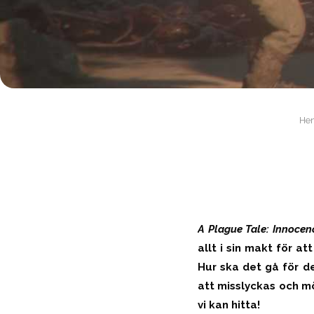
He
A Plague Tale: Innocen
allt i sin makt för at
Hur ska det gå för d
att misslyckas och m
vi kan hitta!