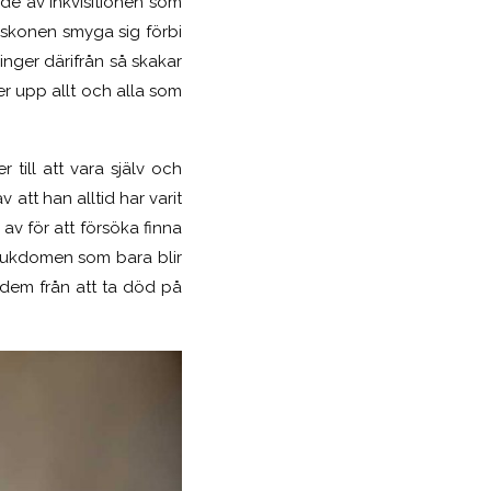
rade av inkvisitionen som
yskonen smyga sig förbi
inger därifrån så skakar
r upp allt och alla som
till att vara själv och
 att han alltid har varit
 av för att försöka finna
sjukdomen som bara blir
 dem från att ta död på