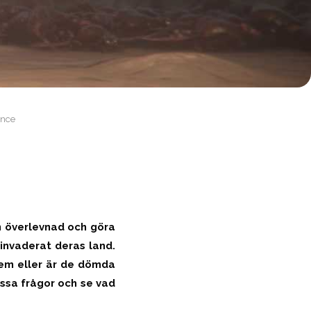
ence
n överlevnad och göra
m invaderat deras land.
dem eller är de dömda
ssa frågor och se vad