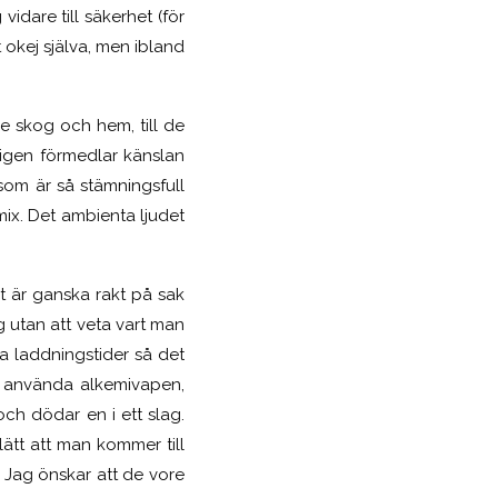
dare till säkerhet (för
 okej själva, men ibland
e skog och hem, till de
ligen förmedlar känslan
som är så stämningsfull
mix. Det ambienta ljudet
et är ganska rakt på sak
 utan att veta vart man
a laddningstider så det
er använda alkemivapen,
ch dödar en i ett slag.
ätt att man kommer till
. Jag önskar att de vore