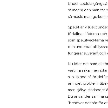
Under spelets gång så 
stunden) och man får på
så måste man ge komma
Spelet är visuellt und
förfallna städerna och
som spelutvecklarna vi
och underbar att lyssna
fungerar suveränt och g
Nu låter det som allt ä
vart man ska, men ibla
ska. Ibland så är det 
är inget problem. Slun
men själva stridandet 
Du använder samma sake
”behöver det här för at