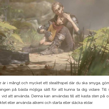
e
är i mångt och mycket ett stealthspel där du ska smyga, göm
ingen på bästa möjliga sätt för att kunna ta dig vidare. Till s
vid att använda. Denna kan användas till att kasta sten på obj
iktet eller använda alkemi och starta eller släcka eldar.