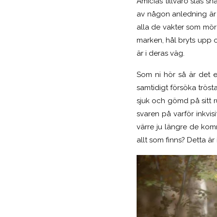
Amicias tillvaro slås sn
av någon anledning är 
alla de vakter som mörd
marken, hål bryts upp 
är i deras väg.
Som ni hör så är det e
samtidigt försöka trösta
sjuk och gömd på sitt
svaren på varför inkvi
värre ju längre de kom
allt som finns? Detta är