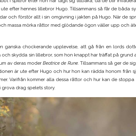
abbt i spillror efter hon har tagit sig tillbaka, då de blir invade
ute efter hennes lillebror Hugo. Tillsammans så får de båda s
ar och förstör allt i sin omgivning i jakten på Hugo. När de spr
och massa mörka råttor med glödande ögon väller upp och äte
n ganska chockerande upplevelse, att gå från en lords dotter 
 och skydda sin lillebror, som hon knappt har träffat på grund av
 rum av deras moder
Beatrice de Rune
. Tillsammans så ger de sig
sitionen är ute efter Hugo och hur hon kan rädda honom från 
mer. Varifrån kommer alla dessa råttor och hur kan de stoppa
 i grova drag spelets story.