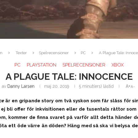
m
Texter
Spelrecensioner
PC
A Plague Tale: Innoc
PC
PLAYSTATION
SPELRECENSIONER
XBOX
A PLAGUE TALE: INNOCENCE
av
Danny Larsen
maj 20, 2019
5 minut(ers) lästid
A+
A-
ce
är en gripande story om två syskon som får slåss för si
t ej bli offer för inkvisitionen eller de tusentals råttor so
em, kommer de finna svaret på varför allt detta händer 
öta ett öde värre än döden? Häng med så ska vi belysa de