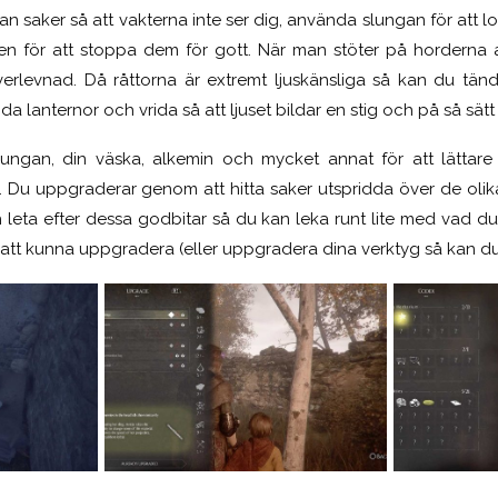
n saker så att vakterna inte ser dig, använda slungan för att 
en för att stoppa dem för gott. När man stöter på horderna 
verlevnad. Då råttorna är extremt ljuskänsliga så kan du tä
da lanternor och vrida så att ljuset bildar en stig och på så sätt 
ungan, din väska, alkemin och mycket annat för att lätta
 Du uppgraderar genom att hitta saker utspridda över de olika 
 leta efter dessa godbitar så du kan leka runt lite med vad du
r att kunna uppgradera (eller uppgradera dina verktyg så kan d