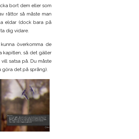
locka bort dem eller som
av råttor så måste man
nda eldar (dock bara på
ta dig vidare.
re kunna överkomma de
kapitlen, så det gäller
 vill satsa på. Du måste
u göra det på språng).