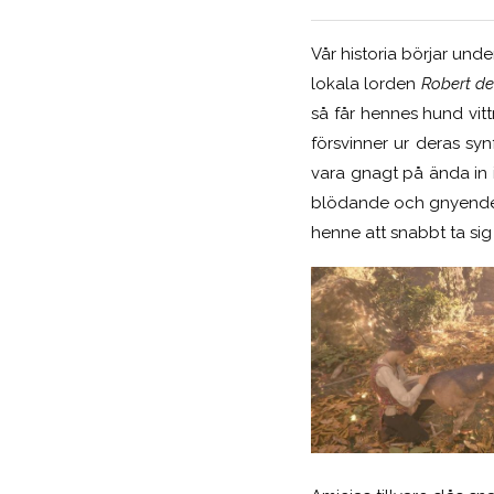
Vår historia börjar unde
lokala lorden
Robert d
så får hennes hund vit
försvinner ur deras syn
vara gnagt på ända in i
blödande och gnyende för
henne att snabbt ta sig