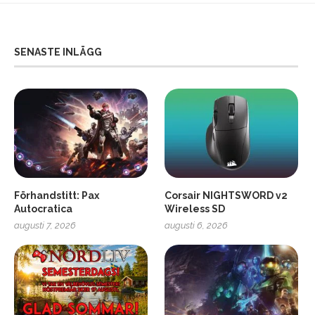
SENASTE INLÄGG
Förhandstitt: Pax
Corsair NIGHTSWORD v2
Autocratica
Wireless SD
augusti 7, 2026
augusti 6, 2026
2
Soundcore Liberty 5 Pro