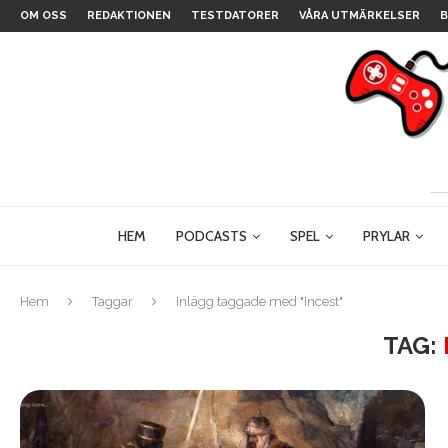
OM OSS
REDAKTIONEN
TESTDATORER
VÅRA UTMÄRKELSER
B
HEM
PODCASTS
SPEL
PRYLAR
Hem
Taggar
Inlägg taggade med "Incest"
TAG: