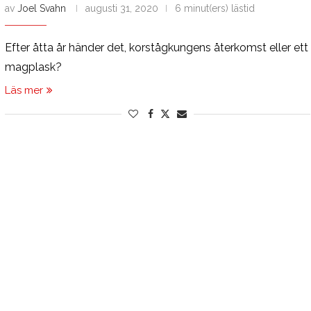
av
Joel Svahn
augusti 31, 2020
6 minut(ers) lästid
Efter åtta år händer det, korstågkungens återkomst eller ett
magplask?
Läs mer