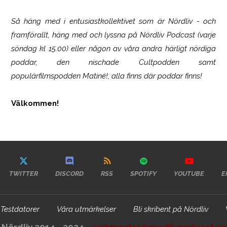
Så häng med i entusiastkollektivet som är
Nördliv
- och
framförallt, häng med och lyssna på Nördliv Podcast (varje
söndag kl 15.00) eller någon av våra andra härligt nördiga
poddar, den nischade Cultpodden samt
populärfilmspodden Matiné!; alla finns där poddar finns!
Välkommen!
TWITTER
DISCORD
RSS
SPOTIFY
YOUTUBE
E
Testdatorer
Våra utmärkelser
Bli skribent på Nördliv
Nördliv 2014 - 2024 -
webmaster@nordlivpodcast.se