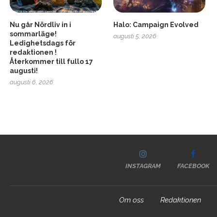
Nu går Nördliv in i
Halo: Campaign Evolved
sommarläge!
augusti 5, 2026
Ledighetsdags för
redaktionen !
Återkommer till fullo 17
augusti!
augusti 6, 2026
INSTAGRAM
FACEBOOK
Om oss
Redaktionen