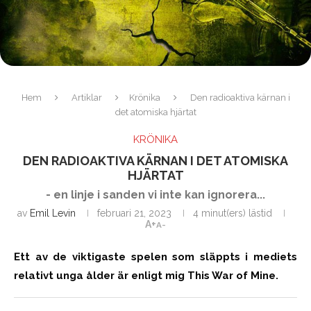
Hem
Artiklar
Krönika
Den radioaktiva kärnan i
det atomiska hjärtat
KRÖNIKA
DEN RADIOAKTIVA KÄRNAN I DET ATOMISKA
HJÄRTAT
- en linje i sanden vi inte kan ignorera...
av
Emil Levin
februari 21, 2023
4 minut(ers) lästid
A+
A-
Ett av de viktigaste spelen som släppts i mediets
relativt unga ålder är enligt mig This War of Mine.