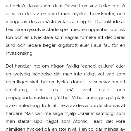
att också klassas som dum. Oavsett om vi vill eller inte så
är vi en del av en värld med mycket hemskheter, och
många av dessa måste vi ta ställning till. Det inkluderar
t.ex. stora ryssutvecklade spel, med en uppenbar politisk
ton och en utvecklare som vägrar förneka att det deras
land och ledare begår krigsbrott eller i alla fall för en
invasionskrig.
Det handlar inte om någon flyktig ”cancel culture” eller
en tvetydig händelse där man inte riktigt vet vad som
egentligen skett bakom lyckta dörrar – vi snackar om ett
anfallskrig, där flera mål varit civila och
propagandamaskinen gått het. Vi har embargos på plats
av en anledning, trots att flera av dessa borde stramas åt
hårdare. Man kan inte säga ”hjälp Ukraina” samtidigt som
man startar upp något som Atomic Heart, det vore
nämligen hyckleri på en stor nivå, i en tid där många av