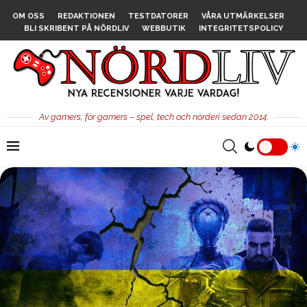
OM OSS
REDAKTIONEN
TESTDATORER
VÅRA UTMÄRKELSER
BLI SKRIBENT PÅ NÖRDLIV
WEBBUTIK
INTEGRITETSPOLICY
Av gamers, för gamers – spel, tech och nörderi sedan 2014.