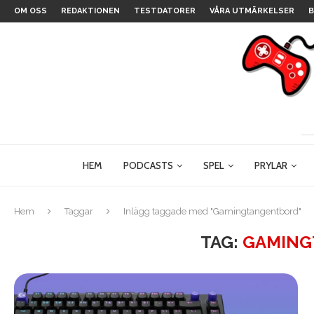
OM OSS
REDAKTIONEN
TESTDATORER
VÅRA UTMÄRKELSER
B
HEM
PODCASTS
SPEL
PRYLAR
Hem
Taggar
Inlägg taggade med "Gamingtangentbord"
TAG:
GAMING