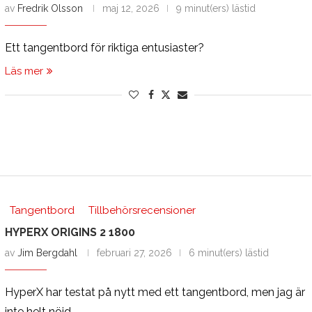
av
Fredrik Olsson
maj 12, 2026
9 minut(ers) lästid
Ett tangentbord för riktiga entusiaster?
Läs mer
Tangentbord
Tillbehörsrecensioner
HYPERX ORIGINS 2 1800
av
Jim Bergdahl
februari 27, 2026
6 minut(ers) lästid
HyperX har testat på nytt med ett tangentbord, men jag är
inte helt nöjd.