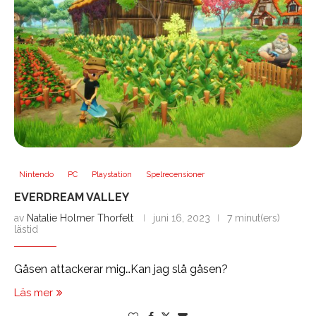
Nintendo
PC
Playstation
Spelrecensioner
EVERDREAM VALLEY
av
Natalie Holmer Thorfelt
juni 16, 2023
7 minut(ers)
lästid
Gåsen attackerar mig…Kan jag slå gåsen?
Läs mer