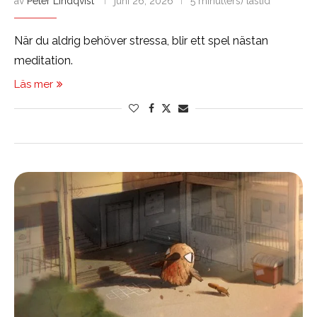
av
Peter Lindqvist
juni 26, 2026
5 minut(ers) lästid
När du aldrig behöver stressa, blir ett spel nästan
meditation.
Läs mer