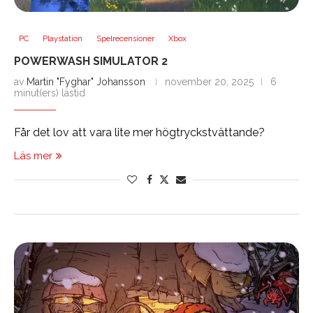
PC
Playstation
Spelrecensioner
Xbox
POWERWASH SIMULATOR 2
av
Martin "Fyghar" Johansson
november 20, 2025
6
minut(ers) lästid
Får det lov att vara lite mer högtryckstvättande?
Läs mer