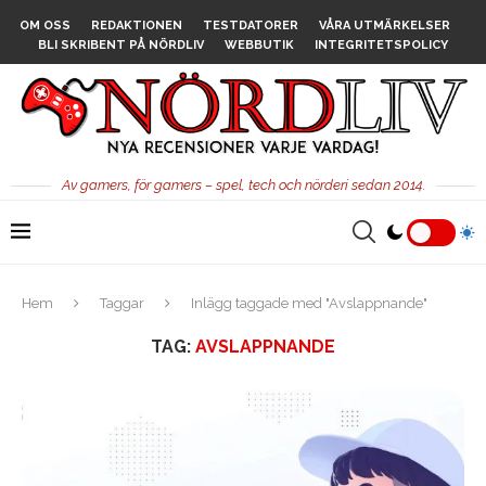
OM OSS
REDAKTIONEN
TESTDATORER
VÅRA UTMÄRKELSER
BLI SKRIBENT PÅ NÖRDLIV
WEBBUTIK
INTEGRITETSPOLICY
Av gamers, för gamers – spel, tech och nörderi sedan 2014.
Hem
Taggar
Inlägg taggade med "Avslappnande"
TAG:
AVSLAPPNANDE