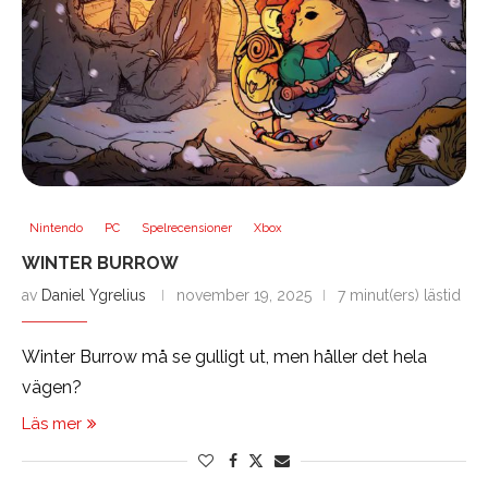
Nintendo
PC
Spelrecensioner
Xbox
WINTER BURROW
av
Daniel Ygrelius
november 19, 2025
7 minut(ers) lästid
Winter Burrow må se gulligt ut, men håller det hela
vägen?
Läs mer