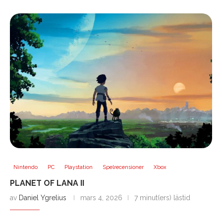
Nintendo
PC
Playstation
Spelrecensioner
Xbox
PLANET OF LANA II
av
Daniel Ygrelius
mars 4, 2026
7 minut(ers) lästid