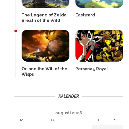
The Legend of Zelda:
Eastward
Breath of the Wild
Ori and the Will of the
Persona 5 Royal
Wisps
KALENDER
augusti 2026
M
T
O
T
F
L
S