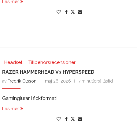
Läs mer
Headset
Tillbehörsrecensioner
RAZER HAMMERHEAD V3 HYPERSPEED
av
Fredrik Olsson
maj 26, 2026
7 minut(ers) lästid
Gaminglurar i fickformat!
Läs mer