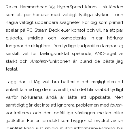
Razer Hammerhead V3 HyperSpeed känns i slutänden
som ett par hörlurar med väldigt tydliga styrkor – och
några väldigt uppenbara svagheter. För dig som primärt
spelar på PC, Steam Deck eller konsol och vill ha ett par
diskreta, smidiga och kompetenta in-ear hörlurar
fungerar de riktigt bra. Den tydliga ljudprofilen lämpar sig
särskilt väl för tävlingsinriktat spelande, ANC-läget är
starkt och
Ambient
-funktionen är bland de bästa jag
testat.
Lägg där till låg vikt, bra batteritid och möjligheten att
enkelt ta med sig dem överallt, och det blir snabbt tydligt
varför hörlurarna ändå är lätta att uppskatta. Men
samtidigt går det inte att ignorera problemen med
touch
-
kontrollerna och den opålitliga växlingen mellan olika
ljudkällor. För en produkt som bygger så mycket av sin
identitet kring just smidig multiplattformsanvändning blir