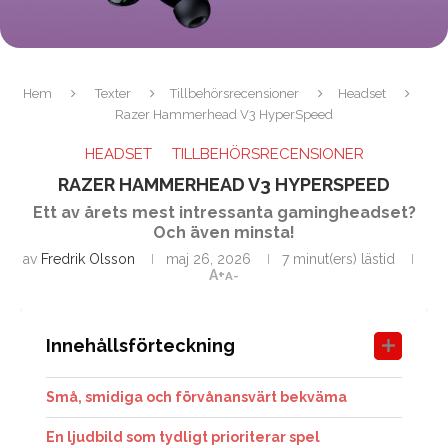
Hem
Texter
Tillbehörsrecensioner
Headset
Razer Hammerhead V3 HyperSpeed
HEADSET
TILLBEHÖRSRECENSIONER
RAZER HAMMERHEAD V3 HYPERSPEED
Ett av årets mest intressanta gamingheadset?
Och även minsta!
av
Fredrik Olsson
maj 26, 2026
7 minut(ers) lästid
A+
A-
Innehållsförteckning
Små, smidiga och förvånansvärt bekväma
En ljudbild som tydligt prioriterar spel