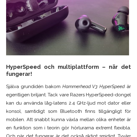
HyperSpeed och multiplattform – när det
fungerar!
Själva grundidén bakom
Hammerhead V3 HyperSpeed
är
egentligen briljant. Tack vare Razers HyperSpeed-dongel
kan du använda låg-latens 2.4 GHz-ljud mot dator eller
konsol, samtidigt som Bluetooth finns tillgängligt för
mobilen. Att snabbt kunna växla mellan olika enheter är
en funktion som i teorin gör hörlurarna extremt flexibla.
Och när det fungerar är det också riktigt smidigt. Tyvärr