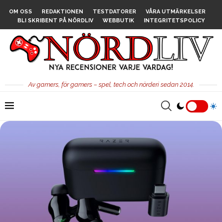
OM OSS
REDAKTIONEN
TESTDATORER
VÅRA UTMÄRKELSER
BLI SKRIBENT PÅ NÖRDLIV
WEBBUTIK
INTEGRITETSPOLICY
Av gamers, för gamers – spel, tech och nörderi sedan 2014.