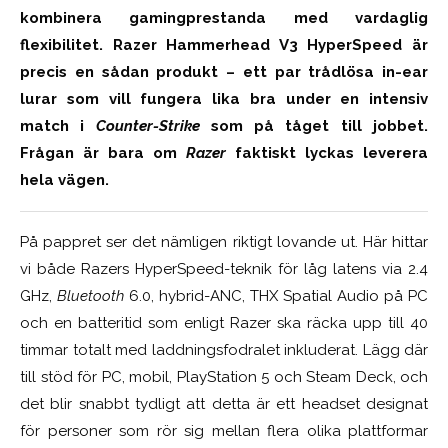
kombinera gamingprestanda med vardaglig
flexibilitet. Razer Hammerhead V3 HyperSpeed är
precis en sådan produkt – ett par trådlösa in-ear
lurar som vill fungera lika bra under en intensiv
match i
Counter-Strike
som på tåget till jobbet.
Frågan är bara om
Razer
faktiskt lyckas leverera
hela vägen.
På pappret ser det nämligen riktigt lovande ut. Här hittar
vi både Razers HyperSpeed-teknik för låg latens via 2.4
GHz,
Bluetooth
6.0, hybrid-ANC, THX Spatial Audio på PC
och en batteritid som enligt Razer ska räcka upp till 40
timmar totalt med laddningsfodralet inkluderat. Lägg där
till stöd för PC, mobil, PlayStation 5 och Steam Deck, och
det blir snabbt tydligt att detta är ett headset designat
för personer som rör sig mellan flera olika plattformar