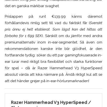
det en ganska märkbar svaghet.
Prislappen på runt €139.99 känns däremot
förhållandevis rimlig sett till vad du faktiskt får (
Svenskt
pris ännu ej helt etablerat. Som lägst kan det hittas att
förboka för 1 699 SEK
). Särskilt om du jämför med andra
premiumalternativ inom in-ear-segmentet. Så även om
rekommendationen kanske inte blir glödhet, är den
fortfarande tydlig: söker du ett par gamingfokuserade in-
ear lurar med riktigt bra flexibilitet och starka funktioner
för spel – då är Razer Hammerhead V3 HyperSpeed
absolut värda att kika närmare på. Ändå riktigt kul att se
att det händer grejer på in-ear-hörlursmarknaden!
Razer Hammerhead V3 HyperSpeed /