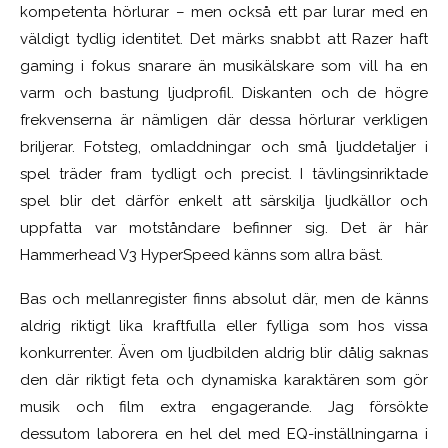
kompetenta hörlurar – men också ett par lurar med en
väldigt tydlig identitet. Det märks snabbt att Razer haft
gaming i fokus snarare än musikälskare som vill ha en
varm och bastung ljudprofil. Diskanten och de högre
frekvenserna är nämligen där dessa hörlurar verkligen
briljerar. Fotsteg, omladdningar och små ljuddetaljer i
spel träder fram tydligt och precist. I tävlingsinriktade
spel blir det därför enkelt att särskilja ljudkällor och
uppfatta var motståndare befinner sig. Det är här
Hammerhead V3 HyperSpeed känns som allra bäst.
Bas och mellanregister finns absolut där, men de känns
aldrig riktigt lika kraftfulla eller fylliga som hos vissa
konkurrenter. Även om ljudbilden aldrig blir dålig saknas
den där riktigt feta och dynamiska karaktären som gör
musik och film extra engagerande. Jag försökte
dessutom laborera en hel del med EQ-inställningarna i