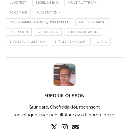
LJUDTEST
MOBILGAMING
MULTIPLATTFORM
PC GAMING
PLAYSTATION 5
RAZER HAMMERHEAD V3 HYPERSPEED
RAZER SYNAPSE
RECENSION
STEAM DECK
THX SPATIAL AUDIO
TRÅDLÖSA HÖRLURAR
TRÅDLÖST HEADSET
USB-C
FREDRIK OLSSON
Grundare, Chefredaktör, recensent,
konsolagnostiker och allätare av allt nördrelaterat!