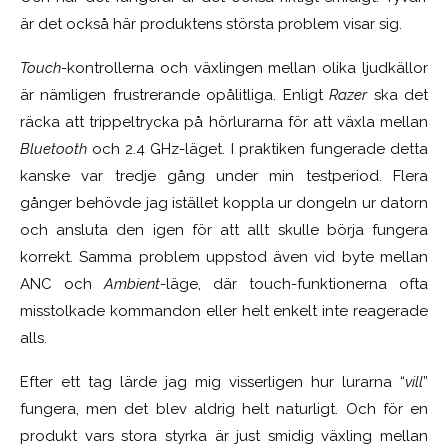
är det också här produktens största problem visar sig.
Touch
-kontrollerna och växlingen mellan olika ljudkällor
är nämligen frustrerande opålitliga. Enligt
Razer
ska det
räcka att trippeltrycka på hörlurarna för att växla mellan
Bluetooth
och 2.4 GHz-läget. I praktiken fungerade detta
kanske var tredje gång under min testperiod. Flera
gånger behövde jag istället koppla ur dongeln ur datorn
och ansluta den igen för att allt skulle börja fungera
korrekt. Samma problem uppstod även vid byte mellan
ANC och
Ambient
-läge, där touch-funktionerna ofta
misstolkade kommandon eller helt enkelt inte reagerade
alls.
Efter ett tag lärde jag mig visserligen hur lurarna “
vill
”
fungera, men det blev aldrig helt naturligt. Och för en
produkt vars stora styrka är just smidig växling mellan