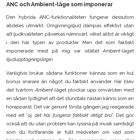
ANC och Ambient-läge som imponerar
Den hybrida ANC-funktionaliteten fungerar dessutom
alldeles utmärkt. Omgivningsljud dämpas effektivt utan
att ljudkvaliteten påverkas nämnvärt, vilket alltid är viktigt
i den här typen av produkter. Men det som faktiskt
imponerade mest på mig var istället
Ambient
-läget
(
ljudupptagningsläge
).
Vanligtvis brukar sådana funktioner kännas som en kul
bonus snarare än något du faktiskt använder. Här blev
det tvärtom.
Ambient
-läget plockar upp omvärlden med
en sådan tydlighet att det stundtals nästan känns som en
hörapparat. Det var
genuint
första gången jag reagerade
med ett “
oj, det här fungerar faktiskt riktigt bra
”. Det gör
också att du utan problem kan lyssna på musik samtidigt
som du fortfarande är fullt medveten om vad som