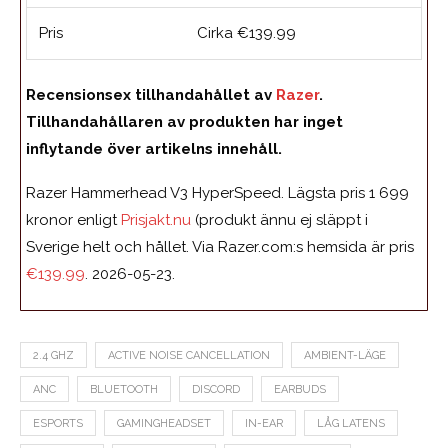
Pris
Cirka €139.99
Recensionsex tillhandahållet av
Razer
.
Tillhandahållaren av produkten har inget
inflytande över artikelns innehåll.
Razer Hammerhead V3 HyperSpeed. Lägsta pris 1 699
kronor enligt
Prisjakt.nu
(produkt ännu ej släppt i
Sverige helt och hållet. Via Razer.com:s hemsida är pris
€139.99
. 2026-05-23.
2.4 GHZ
ACTIVE NOISE CANCELLATION
AMBIENT-LÄGE
ANC
BLUETOOTH
DISCORD
EARBUDS
ESPORTS
GAMINGHEADSET
IN-EAR
LÅG LATENS