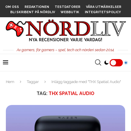
OM OSS
REDAKTIONEN
TESTDATORER
VÅRA UTMÄRKELSER
BLI SKRIBENT PÅ NÖRDLIV
WEBBUTIK
INTEGRITETSPOLICY
Av gamers, för gamers – spel, tech och nörderi sedan 2014.
Hem
Taggar
Inlägg taggade med "THX Spatial Audio"
TAG:
THX SPATIAL AUDIO