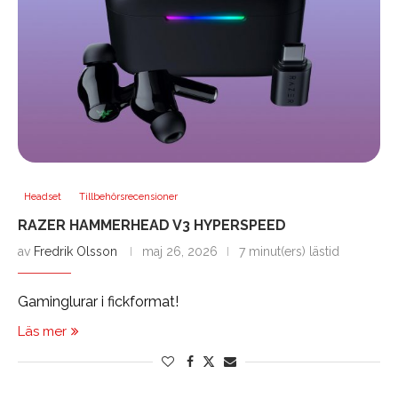
Headset
Tillbehörsrecensioner
RAZER HAMMERHEAD V3 HYPERSPEED
av
Fredrik Olsson
maj 26, 2026
7 minut(ers) lästid
Gaminglurar i fickformat!
Läs mer