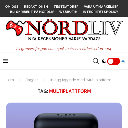
OM OSS
REDAKTIONEN
TESTDATORER
VÅRA UTMÄRKELSER
BLI SKRIBENT PÅ NÖRDLIV
WEBBUTIK
INTEGRITETSPOLICY
Av gamers, för gamers – spel, tech och nörderi sedan 2014.
Hem
Taggar
Inlägg taggade med "Multiplattform"
TAG:
MULTIPLATTFORM