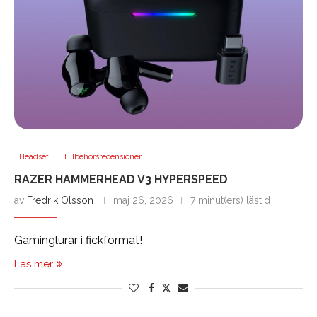
Headset
Tillbehörsrecensioner
RAZER HAMMERHEAD V3 HYPERSPEED
av
Fredrik Olsson
maj 26, 2026
7 minut(ers) lästid
Gaminglurar i fickformat!
Läs mer