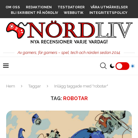
OM OSS
REDAKTIONEN
TESTDATORER
VÅRA UTMÄRKELSER
BLI SKRIBENT PÅ NÖRDLIV
WEBBUTIK
INTEGRITETSPOLICY
Av gamers, för gamers – spel, tech och nörderi sedan 2014.
Hem
Taggar
Inlägg taggade med "robotar"
TAG:
ROBOTAR