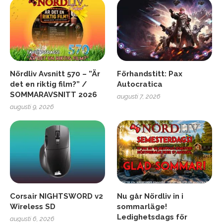
Nördliv Avsnitt 570 – ”Är
Förhandstitt: Pax
det en riktig film?” /
Autocratica
SOMMARAVSNITT 2026
augusti 7, 2026
augusti 9, 2026
Corsair NIGHTSWORD v2
Nu går Nördliv in i
Wireless SD
sommarläge!
Ledighetsdags för
augusti 6, 2026