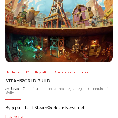
Nintendo
PC
Playstation
Spelrecensioner
Xbox
STEAMWORLD BUILD
av
Jesper Gustafsson
november 27, 2023
6 minut(ers)
lästid
Bygg en stad i SteamWorld-universumet!
Läs mer