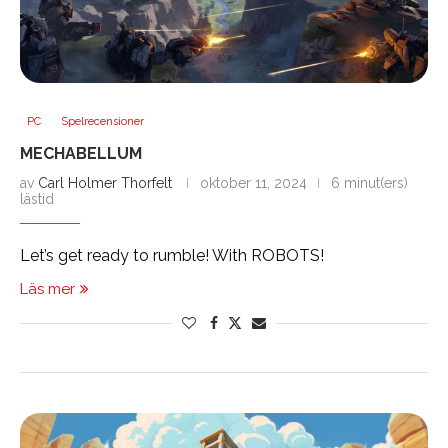
PC
Spelrecensioner
MECHABELLUM
av
Carl Holmer Thorfelt
oktober 11, 2024
6 minut(ers)
lästid
Let’s get ready to rumble! With ROBOTS!
Läs mer