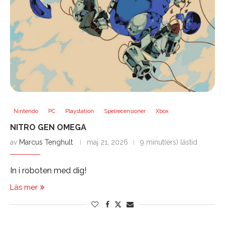
Nintendo
PC
Playstation
Spelrecensioner
Xbox
NITRO GEN OMEGA
av
Marcus Tenghult
maj 21, 2026
9 minut(ers) lästid
In i roboten med dig!
Läs mer