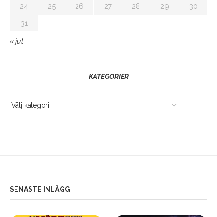
24
25
26
27
28
29
30
31
« jul
KATEGORIER
SENASTE INLÄGG