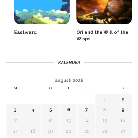
Eastward
Ori and the Will of the
Wisps
KALENDER
augusti 2026
M
T
O
T
F
L
S
1
2
3
4
5
6
7
8
9
10
11
12
13
14
15
16
17
18
19
20
21
22
23