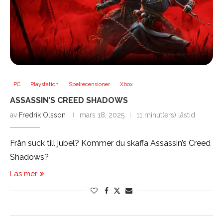
PC
Playstation
Spelrecensioner
Xbox
ASSASSIN’S CREED SHADOWS
av
Fredrik Olsson
mars 18, 2025
11 minut(ers) lästid
Från suck till jubel? Kommer du skaffa Assassin’s Creed
Shadows?
Läs mer