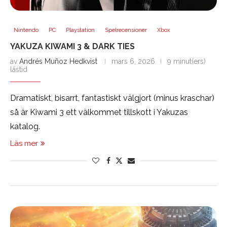
Nintendo
PC
Playstation
Spelrecensioner
Xbox
YAKUZA KIWAMI 3 & DARK TIES
av
Andrés Muñoz Hedkvist
mars 6, 2026
9 minut(ers)
lästid
Dramatiskt, bisarrt, fantastiskt välgjort (minus kraschar)
så är Kiwami 3 ett välkommet tillskott i Yakuzas
katalog.
Läs mer