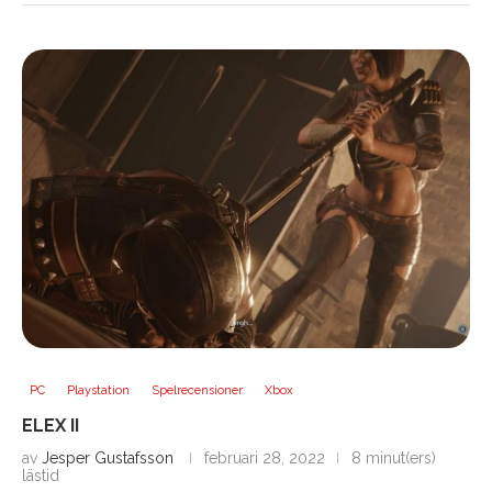
PC
Playstation
Spelrecensioner
Xbox
ELEX II
av
Jesper Gustafsson
februari 28, 2022
8 minut(ers)
lästid