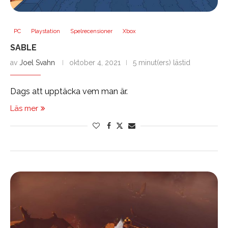
PC
Playstation
Spelrecensioner
Xbox
SABLE
av
Joel Svahn
oktober 4, 2021
5 minut(ers) lästid
Dags att upptäcka vem man är.
Läs mer