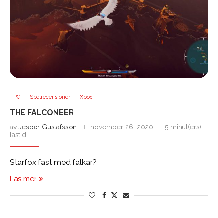
PC
Spelrecensioner
Xbox
THE FALCONEER
av
Jesper Gustafsson
november 26, 2020
5 minut(ers)
lästid
Starfox fast med falkar?
Läs mer