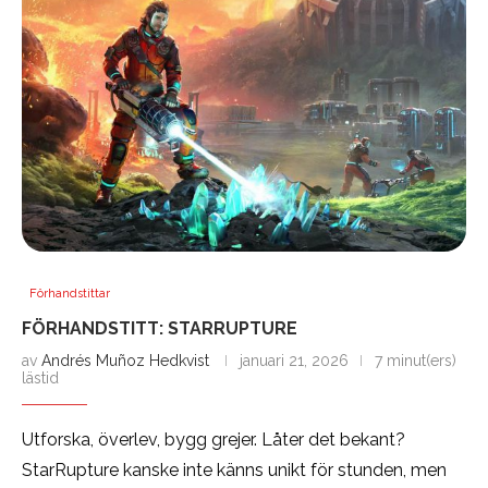
Förhandstittar
FÖRHANDSTITT: STARRUPTURE
av
Andrés Muñoz Hedkvist
januari 21, 2026
7 minut(ers)
lästid
Utforska, överlev, bygg grejer. Låter det bekant?
StarRupture kanske inte känns unikt för stunden, men