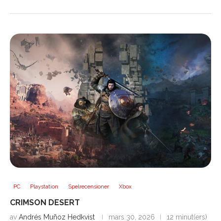
PC
Playstation
Spelrecensioner
Xbox
CRIMSON DESERT
av
Andrés Muñoz Hedkvist
mars 30, 2026
12 minut(ers)