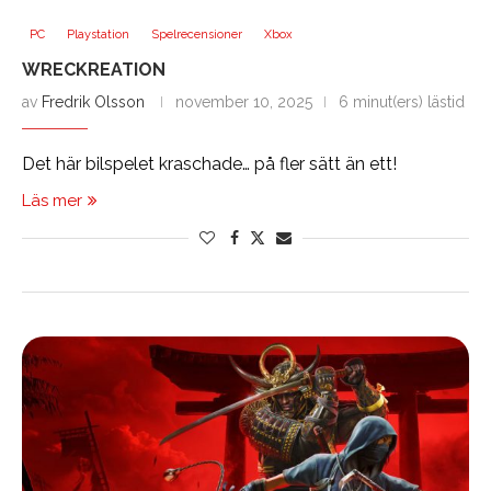
PC
Playstation
Spelrecensioner
Xbox
WRECKREATION
av
Fredrik Olsson
november 10, 2025
6 minut(ers) lästid
Det här bilspelet kraschade… på fler sätt än ett!
Läs mer