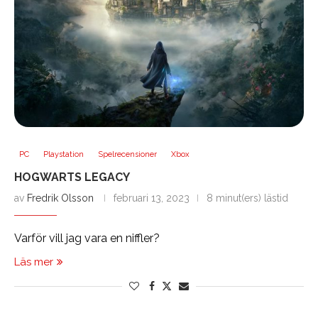
PC
Playstation
Spelrecensioner
Xbox
HOGWARTS LEGACY
av
Fredrik Olsson
februari 13, 2023
8 minut(ers) lästid
Varför vill jag vara en niffler?
Läs mer