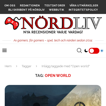
OM OSS
REDAKTIONEN
TESTDATORER
VÅRA UTMÄRKELSER
BLI SKRIBENT PÅ NÖRDLIV
WEBBUTIK
INTEGRITETSPOLICY
Av gamers, för gamers – spel, tech och nörderi sedan 2014.
Hem
Taggar
Inlägg taggade med "Open world"
TAG:
OPEN WORLD