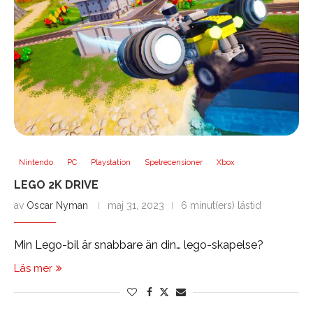
Nintendo
PC
Playstation
Spelrecensioner
Xbox
LEGO 2K DRIVE
av
Oscar Nyman
maj 31, 2023
6 minut(ers) lästid
Min Lego-bil är snabbare än din… lego-skapelse?
Läs mer