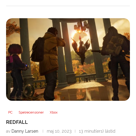
PC
Spelrecensioner
Xbox
REDFALL
av
Danny Larsen
maj 10, 2023
13 minut(ers) lästid