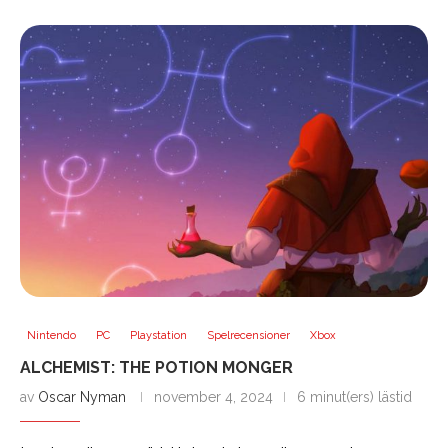
Nintendo
PC
Playstation
Spelrecensioner
Xbox
ALCHEMIST: THE POTION MONGER
av
Oscar Nyman
november 4, 2024
6 minut(ers) lästid