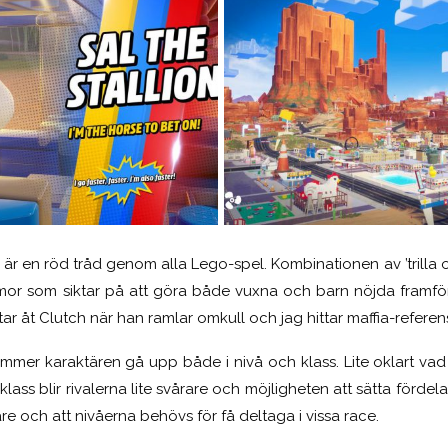
 är en röd tråd genom alla Lego-spel. Kombinationen av ’trilla 
umor som siktar på att göra både vuxna och barn nöjda framfö
tar åt Clutch när han ramlar omkull och jag hittar maffia-refere
mer karaktären gå upp både i nivå och klass. Lite oklart va
lass blir rivalerna lite svårare och möjligheten att sätta förde
are och att nivåerna behövs för få deltaga i vissa race.