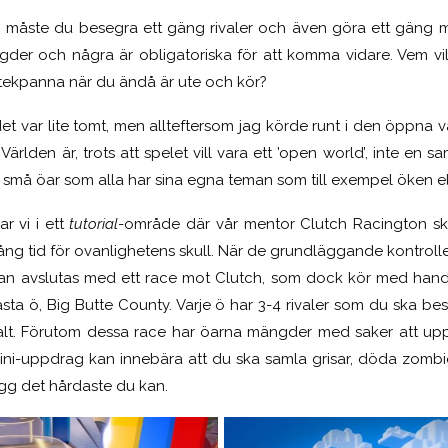
måste du besegra ett gäng rivaler och även göra ett gäng m
der och några är obligatoriska för att komma vidare. Vem vill 
stekpanna när du ändå är ute och kör?
 det var lite tomt, men allteftersom jag körde runt i den öppna v
ärlden är, trots att spelet vill vara ett ’open world’, inte 
a små öar som alla har sina egna teman som till exempel öken e
r vi i ett
tutorial
-område där vår mentor Clutch Racington ska
t lång tid för ovanlighetens skull. När de grundläggande kontroll
n avslutas med ett race mot Clutch, som dock kör med handika
nästa ö, Big Butte County. Varje ö har 3-4 rivaler som du ska bes
alt. Förutom dessa race har öarna mängder med saker att uppt
ni-uppdrag kan innebära att du ska samla grisar, döda zombies
ägg det hårdaste du kan.