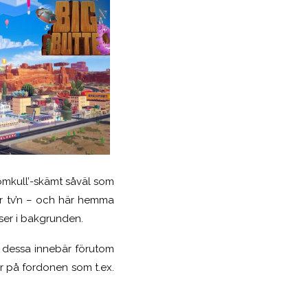
omkull’-skämt såväl som
r tv’n – och här hemma
nser i bakgrunden.
d dessa innebär förutom
lar på fordonen som t.ex.