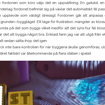
 fordonen som körs väljs det en uppsättning. En gatubil, en
erlag fordonet befinner sig på växlar det automatiskt till pas
n upplevde som väldigt stressigt. Fordonen går att anpassa o
grunden i byggläget. Ett läge för frustration, mängder av klossar
 vrida på det som byggs vilket medför att det syns hur fel kl
det att bygga något bra. Enklast fann jag var att utgå från et
 att sedan sätta ihop det igen.
ock inte bara kontrollen för när byggena skulle genomföras,
vilket faktiskt var återkommande på flera ställen i spelet.