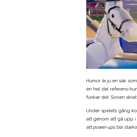
Humor är ju en sak som
en hel del referens-h
funkar det. Sonen skrat
Under spelets gång kom
att genom att gå upp i k
att
power-ups
blir stark