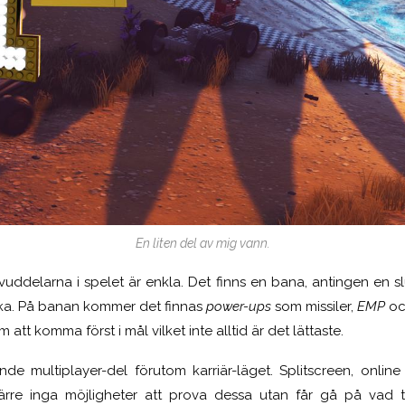
En liten del av mig vann.
uddelarna i spelet är enkla. Det finns en bana, antingen en s
äcka. På banan kommer det finnas
power-ups
som missiler,
EMP
oc
att komma först i mål vilket inte alltid är det lättaste.
nde multiplayer-del förutom karriär-läget. Splitscreen, onli
ärre inga möjligheter att prova dessa utan får gå på vad til