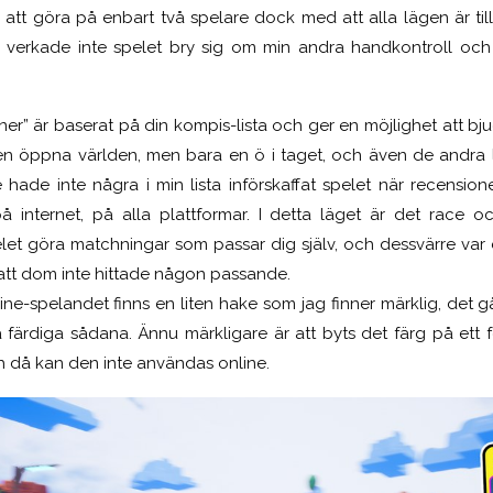
r att göra på enbart två spelare dock med att alla lägen är till
 verkade inte spelet bry sig om min andra handkontroll och 
r” är baserat på din kompis-lista och ger en möjlighet att bju
den öppna världen, men bara en ö i taget, och även de andra 
hade inte några i min lista införskaffat spelet när recensione
på internet, på alla plattformar. I detta läget är det race 
spelet göra matchningar som passar dig själv, och dessvärre v
att dom inte hittade någon passande.
ine-spelandet finns en liten hake som jag finner märklig, det g
färdiga sådana. Ännu märkligare är att byts det färg på ett 
h då kan den inte användas online.