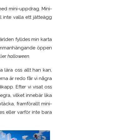
ed mini-uppdrag. Mini-
inte valla ett jätteägg
ärlden fylldes min karta
en sammanhängande öppen
ller
halloween
.
 lära oss allt han kan,
erna är redo får vi några
pp. Efter vi visat oss
egra, vilket innebär lika
äcka, framförallt mini-
 eller varför inte bara