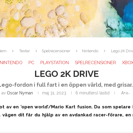
Hem
Texter
Spelrecensioner
Nintendo
Lego 2K Dri
NINTENDO
PC
PLAYSTATION
SPELRECENSIONER
XBO
LEGO 2K DRIVE
Lego-fordon i full fart i en öppen värld, med grisar..
av
Oscar Nyman
maj 31, 2023
6 minut(ers) lästid
A+
A-
ot av en ’open world’/Mario Kart fusion. Du som spelare b
 vägen dit får du hjälp av en avdankad racer-förare, en