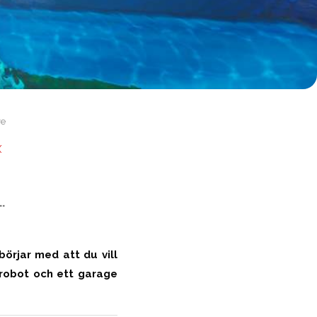
ve
X
.
örjar med att du vill
 robot och ett garage