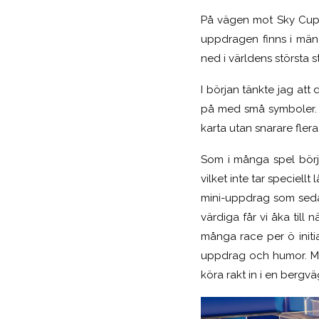
På vägen mot Sky Cup 
uppdragen finns i mäng
ned i världens största 
I början tänkte jag att
på med små symboler. V
karta utan snarare fler
Som i många spel börja
vilket inte tar speciell
mini-uppdrag som seda
värdiga får vi åka till 
många race per ö initi
uppdrag och humor.
Mi
köra rakt in i en bergv