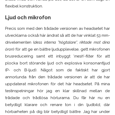
flexibel konstruktion.
Ljud och mikrofon
Precis som med den trådade versionen av headsetet har
utvecklarna också här ändrat så att de har vinklat 53 mm-
drivelementen (
dess interna ”högtalare”, riktade mot dina
öron
) för att ge en bättre ljudupplevelse, gett mikrofonen
brusreducering samt ett inbyggt ’
mesh
’-filter för att
plocka bort störande ljud och explosiva konsonantljud
(P- och B-ljud). Något som de faktiskt har gjort
annorlunda från den trådade versionen är att de har
uppdaterat mikrofonen för det här headsetet. På mina
testinspelningar hör jag en klar skillnad mellan de
trådade och trådlösa hörlurarna. Du får här nu en
betydligt klarare och renare ton i din ljudbild, där
hörbarheten på dig blir betydligt bättre. Jag har under