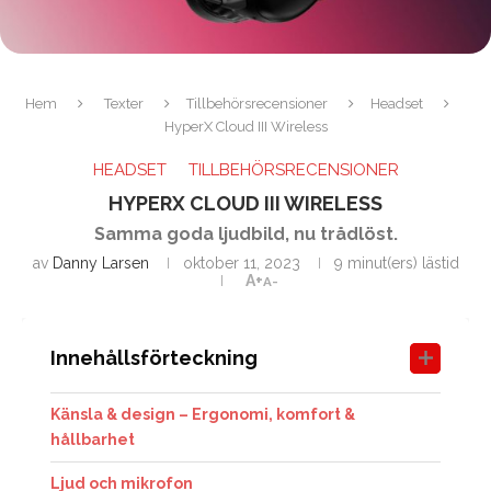
Hem
Texter
Tillbehörsrecensioner
Headset
HyperX Cloud III Wireless
HEADSET
TILLBEHÖRSRECENSIONER
HYPERX CLOUD III WIRELESS
Samma goda ljudbild, nu trådlöst.
av
Danny Larsen
oktober 11, 2023
9 minut(ers) lästid
A+
A-
Innehållsförteckning
Känsla & design – Ergonomi, komfort &
hållbarhet
Ljud och mikrofon