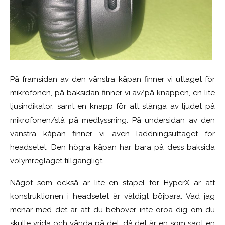
På framsidan av den vänstra kåpan finner vi uttaget för
mikrofonen, på baksidan finner vi av/på knappen, en lite
ljusindikator, samt en knapp för att stänga av ljudet på
mikrofonen/slå på medlyssning. På undersidan av den
vänstra kåpan finner vi även laddningsuttaget för
headsetet. Den högra kåpan har bara på dess baksida
volymreglaget tillgängligt.
Något som också är lite en stapel för HyperX är att
konstruktionen i headsetet är väldigt böjbara. Vad jag
menar med det är att du behöver inte oroa dig om du
skulle vrida och vända på det, då det är en som sagt en