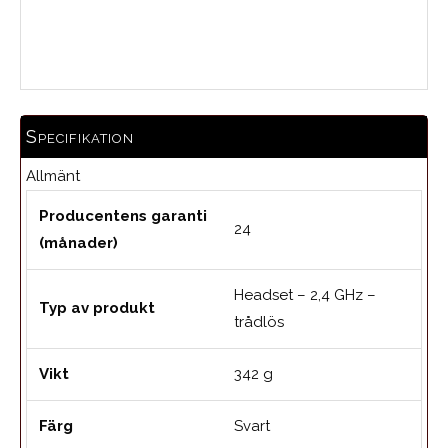
Medelbetyg
Specifikation
Allmänt
Producentens garanti
24
(månader)
Headset – 2,4 GHz –
Typ av produkt
trådlös
Vikt
342 g
Färg
Svart