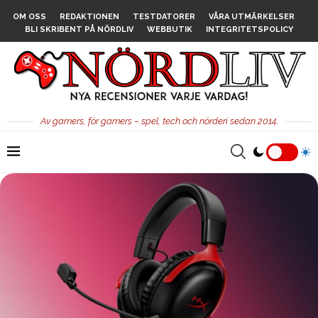
OM OSS
REDAKTIONEN
TESTDATORER
VÅRA UTMÄRKELSER
BLI SKRIBENT PÅ NÖRDLIV
WEBBUTIK
INTEGRITETSPOLICY
Av gamers, för gamers – spel, tech och nörderi sedan 2014.