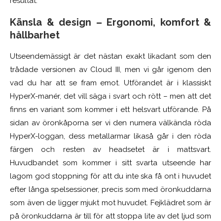
resultat.
Känsla & design – Ergonomi, komfort &
hållbarhet
Utseendemässigt är det nästan exakt likadant som den
trådade versionen av Cloud III, men vi går igenom den
vad du har att se fram emot. Utförandet är i klassiskt
HyperX-manér, det vill säga i svart och rött – men att det
finns en variant som kommer i ett helsvart utförande. På
sidan av öronkåporna ser vi den numera välkända röda
HyperX-loggan, dess metallarmar likaså går i den röda
färgen och resten av headsetet är i mattsvart.
Huvudbandet som kommer i sitt svarta utseende har
lagom god stoppning för att du inte ska få ont i huvudet
efter långa spelsessioner, precis som med öronkuddarna
som även de ligger mjukt mot huvudet. Fejklädret som är
på öronkuddarna är till för att stoppa lite av det ljud som