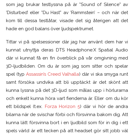
som jag brukar testlyssna på är ”Sound of Silence” av
’Disturbed’ eller ”Du Hast” av ’Rammstein’ – och när det
kom till dessa testlåtar, visade det sig återigen att det
hade en god balans över ljudspektrumet.
Tittar vi på spelsessioner där jag har använt dem har vi
kunnat utnyttja deras DTS Headphone:X Spatial Audio
där vi kunnat få en fin överblick på vår omgivning med
3D-ljudbilden. Om du är som jag som sitter och spelar
spel (typ
Assassin’s Creed Valhalla
) där vi ska smyga runt
samt försöka undvika att bli upptäckt är det skönt att
kunna lyssna på det 3D-ljud som målas upp i hörlurarna
och enkelt kunna höra vart fienderna är. Eller om du kör
ett bildspel (t.ex.
Forza Horizon 5
) där vi hör de andra
bilarna när de svischar förbi och försvinna bakom dig. Att
kunna lätt försvinna bort i en ljudbild som för in dig i ett
spels värld är ett tecken på att headset gör sitt jobb väl