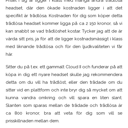
Priset i sig är ligger i klass med många andra trådlösa
headset, där den ökade kostnaden ligger i att det
specifikt är trådlösa. Kostnaden för dig som köper detta
trådlösa headset kommer ligga på ca 2 150 kronor, så vi
kan snabbt se vad trådlöshet kostar. Tycker jag att de är
värda sitt pris, ja för att de ligger kostnadsmässigt i klass
med liknande trådlösa och för den ljudkvaliteten vi får
här.
Sitter du på t.ex. ett gammalt Cloud II och funderar på att
köpa in dig ett nyare headset skulle jag rekommendera
detta om du vill ha trådlöst, eller den trådade om du
sitter vid en plattform och inte bryr dig så mycket om att
kunna vandra omkring och vill spara en liten slant.
Slanten som sparas mellan de trådade och trådlösa är
ca 800 kronor, bra att veta för dig som vill se
prisskillnaden mellan dem.