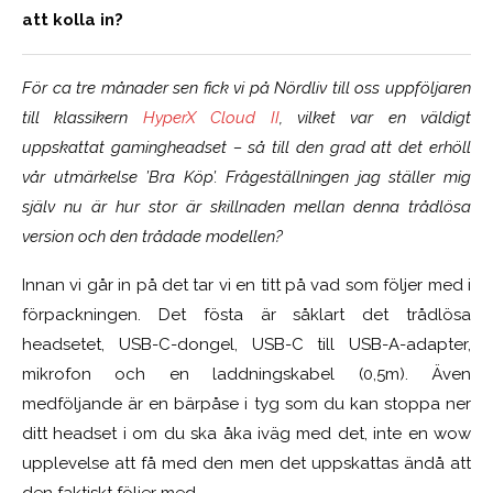
att kolla in?
För ca tre månader sen fick vi på Nördliv till oss uppföljaren
till klassikern
HyperX Cloud II
, vilket var en väldigt
uppskattat gamingheadset – så till den grad att det erhöll
vår utmärkelse ’Bra Köp’. Frågeställningen jag ställer mig
själv nu är hur stor är skillnaden mellan denna trådlösa
version och den trådade modellen?
Innan vi går in på det tar vi en titt på vad som följer med i
förpackningen. Det fösta är såklart det trådlösa
headsetet, USB-C-dongel, USB-C till USB-A-adapter,
mikrofon och en laddningskabel (0,5m). Även
medföljande är en bärpåse i tyg som du kan stoppa ner
ditt headset i om du ska åka iväg med det, inte en wow
upplevelse att få med den men det uppskattas ändå att
den faktiskt följer med.