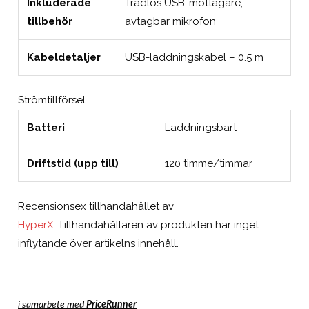
Inkluderade
Trådlös USB-mottagare,
tillbehör
avtagbar mikrofon
Kabeldetaljer
USB-laddningskabel – 0.5 m
Strömtillförsel
Batteri
Laddningsbart
Driftstid (upp till)
120 timme/timmar
Recensionsex tillhandahållet av
HyperX
. Tillhandahållaren av produkten har inget
inflytande över artikelns innehåll.
i samarbete med
PriceRunner