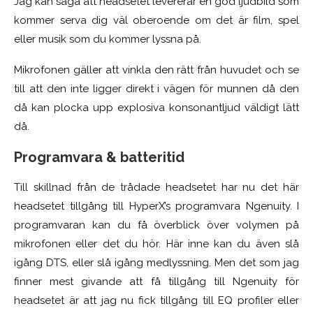
Jag kan säga att headsetet levererar en god ljudbild som
kommer serva dig väl oberoende om det är film, spel
eller musik som du kommer lyssna på.
Mikrofonen gäller att vinkla den rätt från huvudet och se
till att den inte ligger direkt i vägen för munnen då den
då kan plocka upp explosiva konsonantljud väldigt lätt
då.
Programvara & batteritid
Till skillnad från de trådade headsetet har nu det här
headsetet tillgång till HyperX’s programvara Ngenuity. I
programvaran kan du få överblick över volymen på
mikrofonen eller det du hör. Här inne kan du även slå
igång DTS, eller slå igång medlyssning. Men det som jag
finner mest givande att få tillgång till Ngenuity för
headsetet är att jag nu fick tillgång till EQ profiler eller