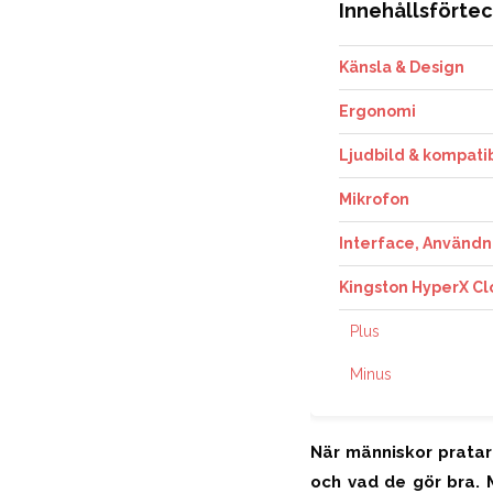
Innehållsförte
Känsla & Design
Ergonomi
Ljudbild & kompatib
Mikrofon
Interface, Användni
Kingston HyperX Clo
Plus
Minus
När människor pratar
och vad de gör bra. 