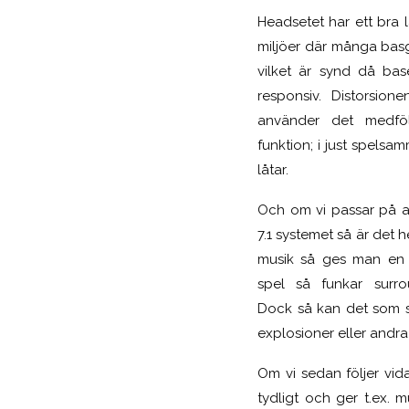
Headsetet har ett bra l
miljöer där många basg
vilket är synd då bas
responsiv. Distorsion
använder det medföl
funktion; i just spels
låtar.
Och om vi passar på att
7.1 systemet så är det 
musik så ges man en m
spel så funkar surrou
Dock så kan det som sa
explosioner eller andra
Om vi sedan följer vida
tydligt och ger t.ex. m