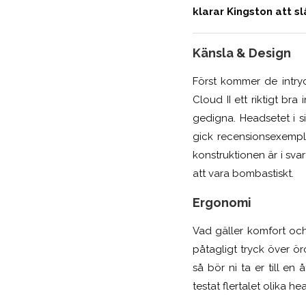
klarar Kingston att sl
Känsla & Design
Först kommer de intryc
Cloud II ett riktigt b
gedigna. Headsetet i s
gick recensionsexempla
konstruktionen är i sv
att vara bombastiskt.
Ergonomi
Vad gäller komfort och
påtagligt tryck över öro
så bör ni ta er till en
testat flertalet olika 