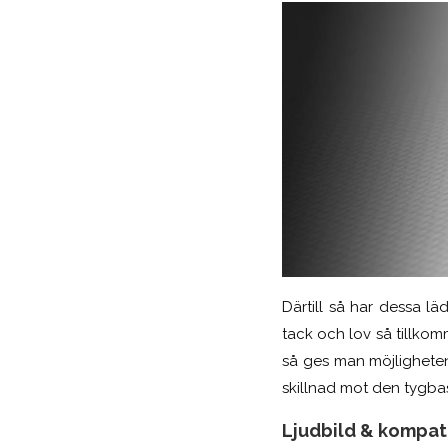
Därtill så har dessa l
tack och lov så tillkomm
så ges man möjligheten.
skillnad mot den tygba
Ljudbild & kompati