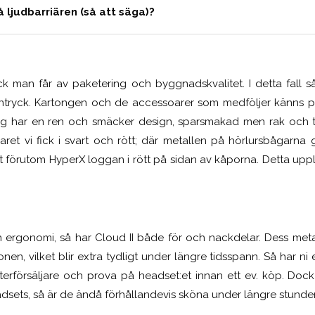
å ljudbarriären (så att säga)?
k man får av paketering och byggnadskvalitet. I detta fall 
ra intryck. Kartongen och de accessoarer som medföljer känns pr
ig har en ren och smäcker design, sparsmakad men rak och tyd
ret vi fick i svart och rött; där metallen på hörlursbågarna g
art förutom HyperX loggan i rött på sidan av kåporna. Detta up
 ergonomi, så har Cloud II både för och nackdelar. Dess meta
nen, vilket blir extra tydligt under längre tidsspann. Så har ni
 återförsäljare och prova på headset:et innan ett ev. köp. Doc
headsets, så är de ändå förhållandevis sköna under längre stunder