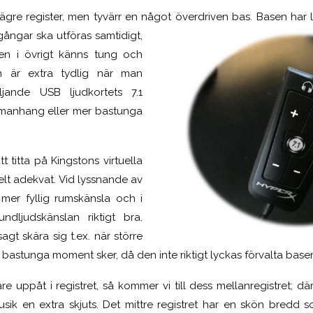
ägre register, men tyvärr en något överdriven bas. Basen har lä
ångar ska utföras samtidigt,
en i övrigt känns tung och
en är extra tydlig när man
jande USB ljudkortets 7.1
ammanhang eller mer bastunga
 titta på Kingstons virtuella
helt adekvat. Vid lyssnande av
er fyllig rumskänsla och i
ndljudskänslan riktigt bra.
gt skära sig t.ex. när större
 bastunga moment sker, då den inte riktigt lyckas förvalta basen 
re uppåt i registret, så kommer vi till dess mellanregistret; dä
usik en extra skjuts. Det mittre registret har en skön bredd so