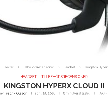
Texter
Tillbehörsrecensioner
Headset
Kingston HyperX
HEADSET
TILLBEHÖRSRECENSIONER
KINGSTON HYPERX CLOUD II
av
Fredrik Olsson
april 25, 2016
5 minut(ers) lästid
A+
A-