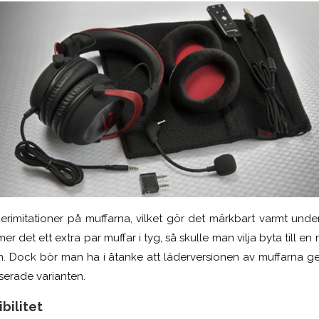
äderimitationer på muffarna, vilket gör det märkbart varmt unde
er det ett extra par muffar i tyg, så skulle man vilja byta till 
 Dock bör man ha i åtanke att läderversionen av muffarna ger b
serade varianten.
bilitet