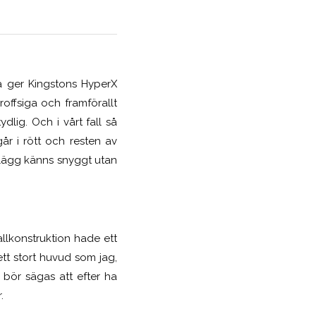
så ger Kingstons HyperX
offsiga och framförallt
lig. Och i vårt fall så
år i rött och resten av
plägg känns snyggt utan
llkonstruktion hade ett
 ett stort huvud som jag,
k bör sägas att efter ha
.