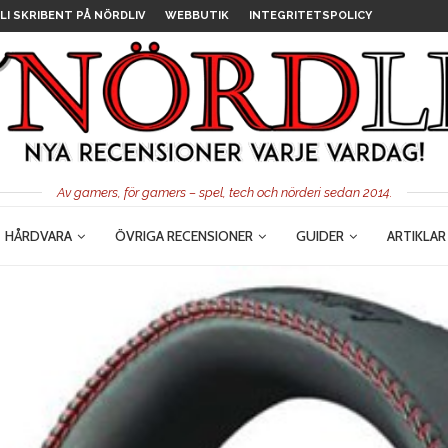
LI SKRIBENT PÅ NÖRDLIV
WEBBUTIK
INTEGRITETSPOLICY
Av gamers, för gamers – spel, tech och nörderi sedan 2014.
HÅRDVARA
ÖVRIGA RECENSIONER
GUIDER
ARTIKLAR