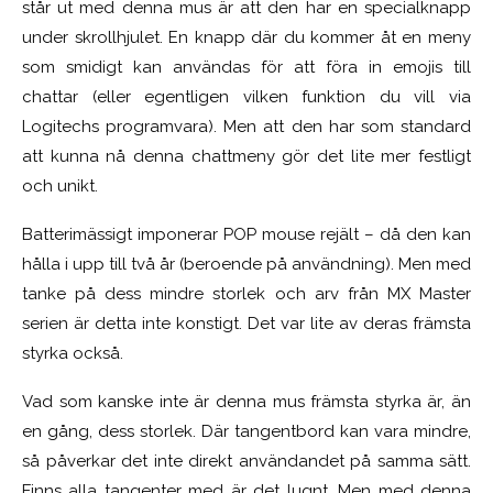
står ut med denna mus är att den har en specialknapp
under skrollhjulet. En knapp där du kommer åt en meny
som smidigt kan användas för att föra in emojis till
chattar (eller egentligen vilken funktion du vill via
Logitechs programvara). Men att den har som standard
att kunna nå denna chattmeny gör det lite mer festligt
och unikt.
Batterimässigt imponerar POP mouse rejält – då den kan
hålla i upp till två år (beroende på användning). Men med
tanke på dess mindre storlek och arv från MX Master
serien är detta inte konstigt. Det var lite av deras främsta
styrka också.
Vad som kanske inte är denna mus främsta styrka är, än
en gång, dess storlek. Där tangentbord kan vara mindre,
så påverkar det inte direkt användandet på samma sätt.
Finns alla tangenter med är det lugnt. Men med denna