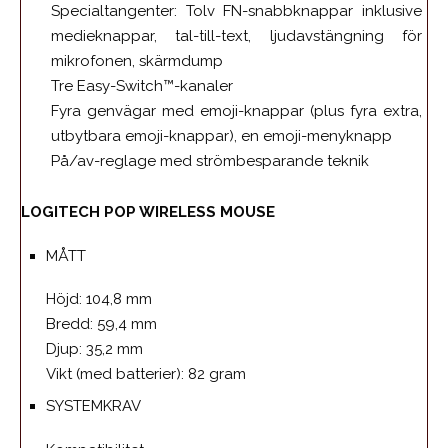
Specialtangenter: Tolv FN-snabbknappar inklusive
medieknappar, tal-till-text, ljudavstängning för
mikrofonen, skärmdump
Tre Easy-Switch™-kanaler
Fyra genvägar med emoji-knappar (plus fyra extra,
utbytbara emoji-knappar), en emoji-menyknapp
På/av-reglage med strömbesparande teknik
LOGITECH POP WIRELESS MOUSE
MÅTT
Höjd: 104,8 mm
Bredd: 59,4 mm
Djup: 35,2 mm
Vikt (med batterier): 82 gram
SYSTEMKRAV