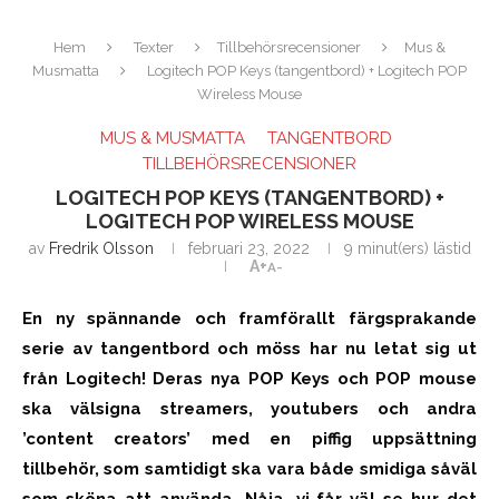
Hem
Texter
Tillbehörsrecensioner
Mus &
Musmatta
Logitech POP Keys (tangentbord) + Logitech POP
Wireless Mouse
MUS & MUSMATTA
TANGENTBORD
TILLBEHÖRSRECENSIONER
LOGITECH POP KEYS (TANGENTBORD) +
LOGITECH POP WIRELESS MOUSE
av
Fredrik Olsson
februari 23, 2022
9 minut(ers) lästid
A+
A-
En ny spännande och framförallt färgsprakande
serie av tangentbord och möss har nu letat sig ut
från Logitech! Deras nya POP Keys och POP mouse
ska välsigna streamers, youtubers och andra
’content creators’ med en piffig uppsättning
tillbehör, som samtidigt ska vara både smidiga såväl