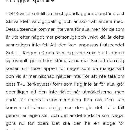
Ett färggrant spektakel!
POP Keys är sett till sin mest grundläggande beståndsdel
(skrivandet) väldigt pålitlig och är skön att arbeta med.
Dess utseende kommer inte vara för alla, men för de som
är ute efter något mer personligt och unikt, då är detta
sannerligen inte fel. Att den kan anpassas i utseendet
(sett till tangenter) och samtidigt vara smidig att ta med
sig överallt gör att den står ut ännu mer. Sen att den i sig
kostar runt tusenlappen för något som på många sätt
och vis är mer nischad hjälper inte.
F
ör att inte tala om
dess TKL (tenkeyless) form som i sig inte är för alla, gör
egentligen att den inte riktigt når utmärkelserna, men
ändå får en bra rekommendation från oss. Den kan
komma att kännas plojig, men den gör det i alla fall
genom en egen stil… och det är det ändå få som vågar
göra nu för tiden. Det ska den ha en eloge för