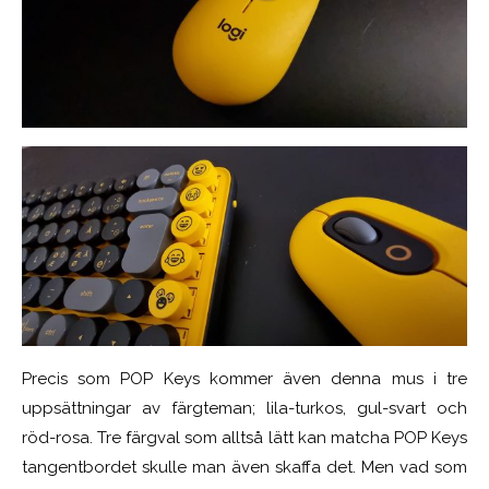
Precis som POP Keys kommer även denna mus i tre
uppsättningar av färgteman; lila-turkos, gul-svart och
röd-rosa. Tre färgval som alltså lätt kan matcha POP Keys
tangentbordet skulle man även skaffa det.
Men vad som