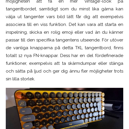
möjligheten att få en mer ’vintage’-look på
tangentbordet, samtidigt som du minst lika gärna kan
välja ut tangenter vars bild lätt får dig att exempelvis
associera till en viss funktion. Det kan vara att starta en
inspelning, skicka en rolig emoji eller vad än du känner
passar till den specifika tangentens utseende. För utöver
de vanliga knapparna på detta TKL tangentbord, finns
totalt 12 nya FN-knappar. Dess har en del fördefinerade
funktioner, exempelvis att ta skärmdumpar eller stänga
och sätta på ljud och ger dig ännu fler möjligheter trots
sin lilla storlek.