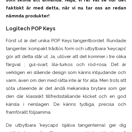
som sköna att använda. Nåja, vi får väl se hur det
faktiskt är med detta, när vi nu tar oss an redan
nämnda produkter!
Logitech POP Keys
Först ut är det unika POP Keys tangentbordet. Rundade
tangenter, kompakt
trådlös
form och utbytbara ’keycaps’
gör att detta står ut. Ja, utöver att det kommer i tre olika
färgval ; gul-svart, lila-turkos och röd-rosa. Det är
verkligen en slående design som känns inbjudande och
varm, även om den med rätta inte är för alla. Men trots sitt
söta utseende är det ändå mekaniska brytare som ger
den där klassiskt tillfredsställande klicket och en god
känsla i nerslagen. De känns tydliga, precisa och
framförallt
följsamma.
De utbytbara ’keycaps’ (själva tangenterna) ger dig