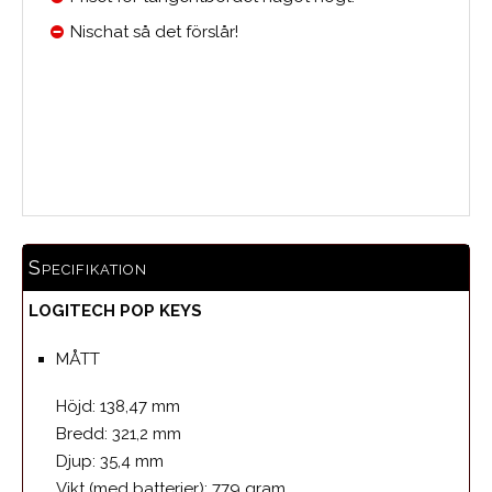
Nischat så det förslår!
Medelbetyg
Specifikation
LOGITECH POP KEYS
MÅTT
Höjd: 138,47 mm
Bredd: 321,2 mm
Djup: 35,4 mm
Vikt (med batterier): 779 gram