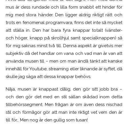
mus är dess rundade och lilla form snabbt ett hinder för
mig med stora händer. Den ligger aldrig riktigt rätt och
trots en fenomenal programvara, finns det inte så mycket
att ställa in. Den har bara fyra knappar totalt (vänster-
och höger, knapp på skrollhjul samt specialknappen) så
för mig saknas minst två till. Denna aspekt är givetvis mer
subjektiv då det handlar om vana och vad man är van att
använda musen till – men om man ändå tänkt att kanske
innehåll för Youtube, streaming eller liknande är syftet, då
skulle jag säga att dessa knappar behövs.
Nåja, musen är knappast dålig, den gör sitt jobb bra –
och den gör det med en stil sällan skådad inom detta
tillbehörssegment. Men frågan är om även dess nischad
stil och förmågor gör att man inte riktigt vet vem den är
till för… Men nog är den gullig som tusan!