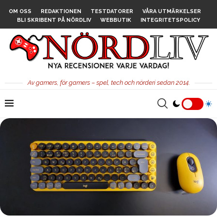
OM OSS
REDAKTIONEN
TESTDATORER
VÅRA UTMÄRKELSER
BLI SKRIBENT PÅ NÖRDLIV
WEBBUTIK
INTEGRITETSPOLICY
Av gamers, för gamers – spel, tech och nörderi sedan 2014.