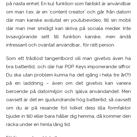
på nästa enhet. En kul funktion som faktiskt är användbar
om man t.ex. är en ’content creator’ och går från datorn
där man kanske avslutat en youtubevideo, till sin mobil
där man mer smidigt kan skriva på sociala medier. Inte
livsavgörande sett till funktion kanske, men ändå
intressant och oväntat användbar… för rätt person.
Som ett trådlöst tangentbord vill man givetvis även ha
bra batteritid, och där har POP Keys imponerande siffror.
Du ska utan problem kunna ha det igång i hela tre år(?!)
på en laddning – även om det givetvis kan variera
beroende på datormiljön och själva användandet. Men
oavsett är det en sjudundrande hög batteritid, så oavsett
om du är på resande fot (vilket dess lilla formfaktor
bjuder in till) eller bara håller dig hemma, då kommer den
räcka under en himla lång tid.