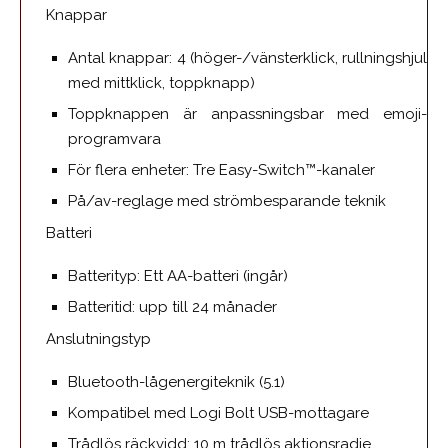
Knappar
Antal knappar: 4 (höger-/vänsterklick, rullningshjul
med mittklick, toppknapp)
Toppknappen är anpassningsbar med emoji-
programvara
För flera enheter: Tre Easy-Switch™-kanaler
På/av-reglage med strömbesparande teknik
Batteri
Batterityp: Ett AA-batteri (ingår)
Batteritid: upp till 24 månader
Anslutningstyp
Bluetooth-lågenergiteknik (5.1)
Kompatibel med Logi Bolt USB-mottagare
Trådlös räckvidd: 10 m trådlös aktionsradie