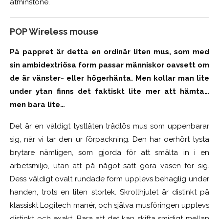
åtminstone.
POP Wireless mouse
På pappret är detta en ordinär liten mus, som med
sin ambidextriösa form passar människor oavsett om
de är vänster- eller högerhänta. Men kollar man lite
under ytan finns det faktiskt lite mer att hämta…
men bara lite…
Det är en väldigt tystlåten
trådlös
mus som uppenbarar
sig, när vi tar den ur förpackning.
Den har oerhört tysta
brytare nämligen, som gjorda för att smälta in i en
arbetsmiljö, utan att på något sätt göra väsen för sig.
Dess väldigt ovalt rundade form upplevs behaglig under
handen, trots en liten storlek. Skrollhjulet är distinkt på
klassiskt Logitech manér, och själva musföringen upplevs
distinkt och
exakt
. Bara att det kan skifta smidigt mellan