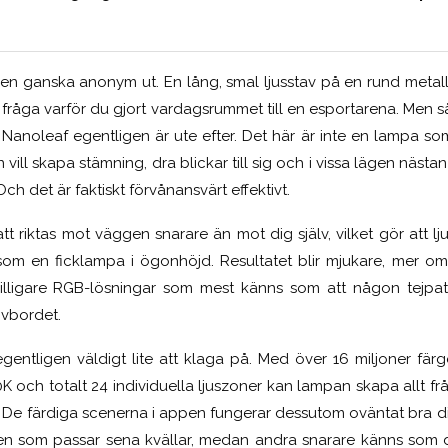
 den ganska anonym ut. En lång, smal ljusstav på en rund metall
tt fråga varför du gjort vardagsrummet till en esportarena. Men så
anoleaf egentligen är ute efter. Det här är inte en lampa som
 vill skapa stämning, dra blickar till sig och i vissa lägen näs
Och det är faktiskt förvånansvärt effektivt.
 riktas mot väggen snarare än mot dig själv, vilket gör att lj
s som en ficklampa i ögonhöjd. Resultatet blir mjukare, mer o
illigare RGB-lösningar som mest känns som att någon tejpat f
vbordet.
gentligen väldigt lite att klaga på. Med över 16 miljoner färge
och totalt 24 individuella ljuszoner kan lampan skapa allt frå
n. De färdiga scenerna i appen fungerar dessutom oväntat bra dire
ken som passar sena kvällar, medan andra snarare känns som 