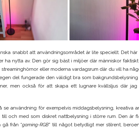
nska snabbt att användningsområdet är lite speciellt. Det här
 ha nytta av. Den gör sig bäst i miljöer där människor faktisk
streaminghörnor eller moderna vardagsrum där du vill ha någ
n egen del fungerade den väldigt bra som bakgrundsbelysning
ner, men också för att skapa ett lugnare kvällsljus där jag s
 se användning för exempelvis middagsbelysning, kreativa ar
r till och med som diskret nattbelysning i större rum. Den är fl
 gå från “
gaming-RGB
” till något betydligt mer stilrent, bero