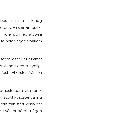
bas – minimalistisk nog
 fort den startar förstår
 nöjer sig med att lysa
tan få hela väggen bakom
uset studsar ut i rummet
mslutande och betydligt
ast LED-lister från en
r, justerbara vita toner
n subtil kvällsbelysning
kt från start. Vissa ger
de väntar på att någon