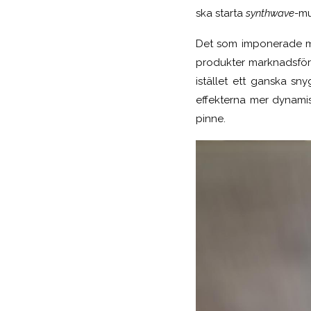
ska starta
synthwave
-mu
Det som imponerade mi
produkter marknadsför a
istället ett ganska s
effekterna mer dynamis
pinne.