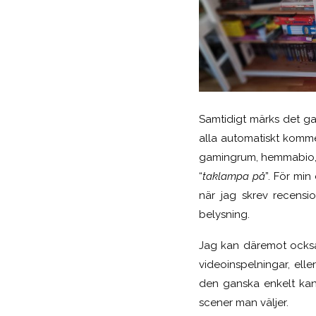
Samtidigt märks det ga
alla automatiskt kommer
gamingrum, hemmabio, 
“
taklampa på
”. För mi
när jag skrev recensio
belysning.
Jag kan däremot också
videoinspelningar, elle
den ganska enkelt kan
scener man väljer.