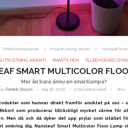
Tillbehörsrecensioner
Kringutrustning (annat)
Nanoleaf Smart
GUTRUSTNING (ANNAT)
SMARTA HEM
TILLBEHÖRSRECENS
EAF SMART MULTICOLOR FLOO
Mer än bara ännu en smartlampa?
av
Fredrik Olsson
maj 18, 2026
5 minut(ers) lästid
A+
A-
 produkter som hamnar direkt framför ansiktet på oss – 
fikkort som producerar tillräckligt mycket värme för a
rn. Men då och då dyker det upp prylar som istället fö
t omkring dig. Nanoleaf Smart Multicolor Floor Lamp vi