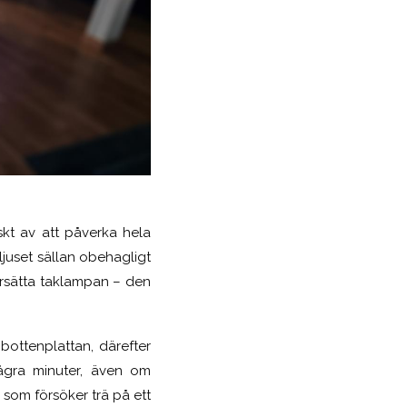
skt av att påverka hela
 ljuset sällan obehagligt
 ersätta taklampan – den
bottenplattan, därefter
några minuter, även om
 som försöker trä på ett