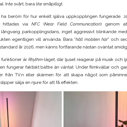
l. Inte svårt, bara lite småpilligt.
 ha beröm för hur enkelt själva uppkopplingen fungerade. 
 hittades via
NFC
(
Near Field Communication
) genom at
 långvarig parkopplingsdans, inget aggressivt blinkande med
ukten egentligen vill använda. Bara “
håll mobilen här
” och se
standard år 2026, men känns fortfarande nästan oväntat smidig
 funktioner är
Rhythm
-läget, där ljuset reagerar på musik och l
men fungerar faktiskt bättre än väntat. Under filmkvällar och g
r från TV:n eller skärmen för att skapa något som påminner
slipper sälja en njure för att få effekten.