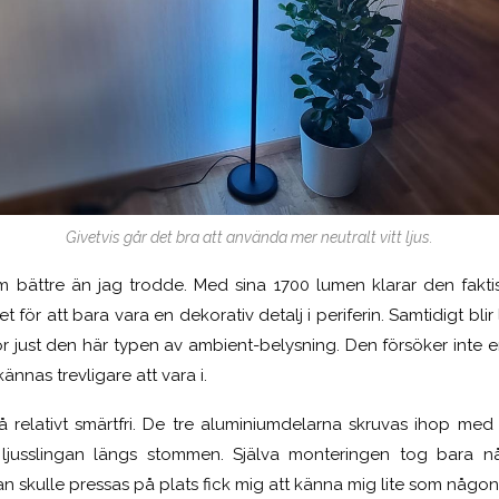
Givetvis går det bra att använda mer neutralt vitt ljus.
m bättre än jag trodde. Med sina 1700 lumen klarar den fakti
t för att bara vara en dekorativ detalj i periferin. Samtidigt blir
gt för just den här typen av ambient-belysning. Den försöker inte
ännas trevligare att vara i.
så relativt smärtfri. De tre aluminiumdelarna skruvas ihop med 
a ljusslingan längs stommen. Själva monteringen tog bara 
n skulle pressas på plats fick mig att känna mig lite som någon