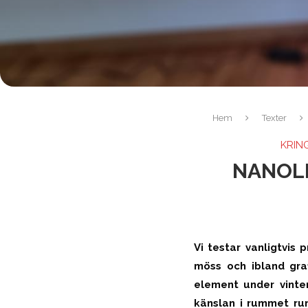
Hem
Texter
KRIN
NANOL
Vi testar vanligtvis
möss och ibland gra
element under vinte
känslan i rummet run