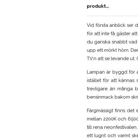
produkt…
Vid första anblick ser
för att inte få gäster a
du ganska snabbt vad N
upp ett mörkt hörn. Den
TV:n att se levande ut. 
Lampan är byggd för att
istället för att känna
trevligare än många b
bensinmack bakom skri
Färgmässigt finns det e
mellan 2200K och 6500K 
till rena neonfestivale
ett lugnt och varmt s