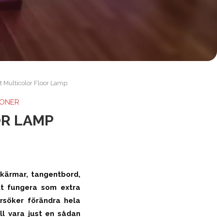
 Multicolor Floor Lamp
IONER
R LAMP
skärmar, tangentbord,
tt fungera som extra
rsöker förändra hela
ll vara just en sådan