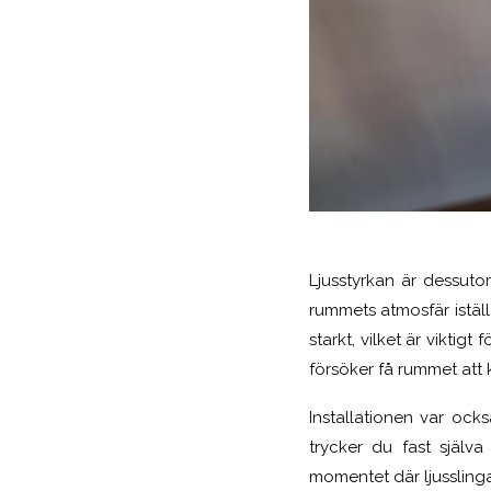
Ljusstyrkan är dessuto
rummets atmosfär iställe
starkt, vilket är vikti
försöker få rummet att k
Installationen var ock
trycker du fast själv
momentet där ljusslinga