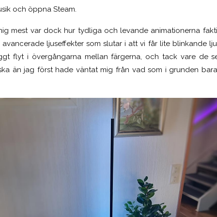
sik och öppna Steam.
g mest var dock hur tydliga och levande animationerna fakti
vancerade ljuseffekter som slutar i att vi får lite blinkande lju
nyggt flyt i övergångarna mellan färgerna, och tack vare de 
ka än jag först hade väntat mig från vad som i grunden bara