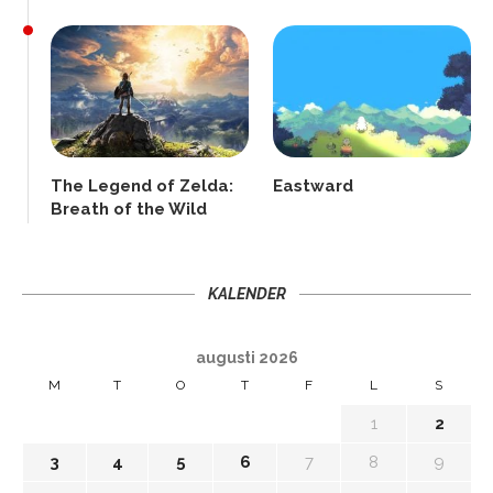
The Legend of Zelda:
Eastward
Breath of the Wild
KALENDER
augusti 2026
M
T
O
T
F
L
S
1
2
3
4
5
6
7
8
9