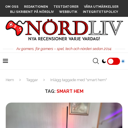
OM OSS
REDAKTIONEN
TESTDATORER
VÅRA UTMÄRKELSER
BLI SKRIBENT PÅ NÖRDLIV
WEBBUTIK
INTEGRITETSPOLICY
Av gamers, för gamers – spel, tech och nörderi sedan 2014.
Hem
Taggar
Inlägg taggade med "smart hem"
TAG:
SMART HEM