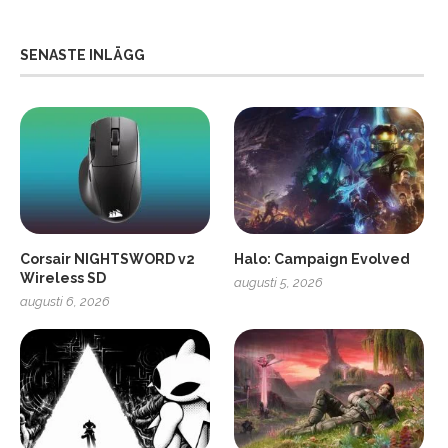
SENASTE INLÄGG
Corsair NIGHTSWORD v2
Halo: Campaign Evolved
Wireless SD
augusti 5, 2026
augusti 6, 2026
2
Soundcore Liberty 5 Pro