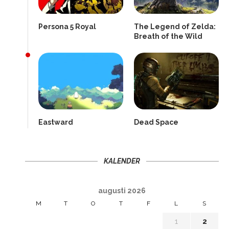
Persona 5 Royal
The Legend of Zelda:
Breath of the Wild
Eastward
Dead Space
KALENDER
augusti 2026
M
T
O
T
F
L
S
1
2