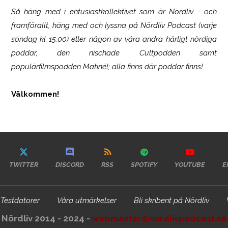
Så häng med i entusiastkollektivet som är
Nördliv
- och
framförallt, häng med och lyssna på Nördliv Podcast (varje
söndag kl 15.00) eller någon av våra andra härligt nördiga
poddar, den nischade Cultpodden samt
populärfilmspodden Matiné!; alla finns där poddar finns!
Välkommen!
TWITTER
DISCORD
RSS
SPOTIFY
YOUTUBE
E
Testdatorer
Våra utmärkelser
Bli skribent på Nördliv
Nördliv 2014 - 2024 -
webmaster@nordlivpodcast.se