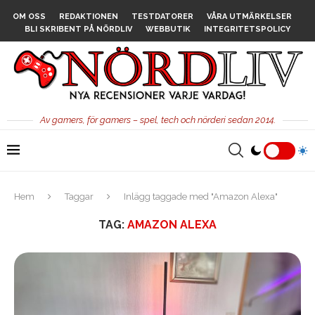
OM OSS
REDAKTIONEN
TESTDATORER
VÅRA UTMÄRKELSER
BLI SKRIBENT PÅ NÖRDLIV
WEBBUTIK
INTEGRITETSPOLICY
Av gamers, för gamers – spel, tech och nörderi sedan 2014.
Hem
Taggar
Inlägg taggade med "Amazon Alexa"
TAG:
AMAZON ALEXA