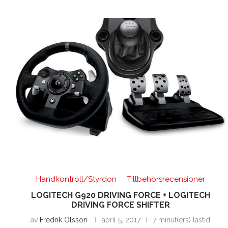
Handkontroll/Styrdon
Tillbehörsrecensioner
LOGITECH G920 DRIVING FORCE + LOGITECH
DRIVING FORCE SHIFTER
av
Fredrik Olsson
april 5, 2017
7 minut(ers) lästid