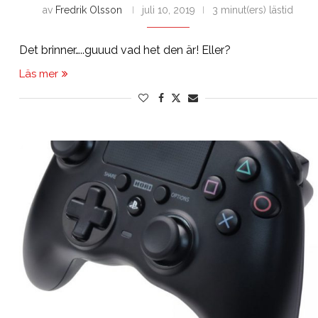
av
Fredrik Olsson
juli 10, 2019
3 minut(ers) lästid
Det brinner…..guuud vad het den är! Eller?
Läs mer