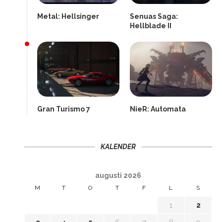
Metal: Hellsinger
Senuas Saga:
Hellblade II
Gran Turismo 7
NieR: Automata
KALENDER
augusti 2026
M
T
O
T
F
L
S
1
2