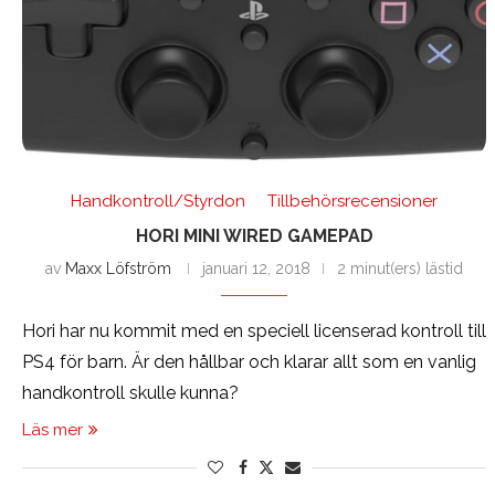
Handkontroll/Styrdon
Tillbehörsrecensioner
HORI MINI WIRED GAMEPAD
av
Maxx Löfström
januari 12, 2018
2 minut(ers) lästid
Hori har nu kommit med en speciell licenserad kontroll till
PS4 för barn. Är den hållbar och klarar allt som en vanlig
handkontroll skulle kunna?
Läs mer