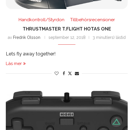
Handkontroll/Styrdon
Tillbehörsrecensioner
THRUSTMASTER T.FLIGHT HOTAS ONE
av
Fredrik Olsson
september 12, 2018
3 minut(ers) lästid
Lets fly away together!
Läs mer