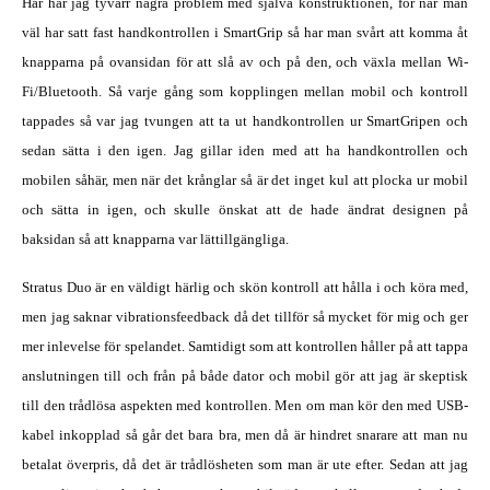
Här har jag tyvärr några problem med själva konstruktionen, för när man
väl har satt fast handkontrollen i SmartGrip så har man svårt att komma åt
knapparna på ovansidan för att slå av och på den, och växla mellan Wi-
Fi/Bluetooth. Så varje gång som kopplingen mellan mobil och kontroll
tappades så var jag tvungen att ta ut handkontrollen ur SmartGripen och
sedan sätta i den igen. Jag gillar iden med att ha handkontrollen och
mobilen såhär, men när det krånglar så är det inget kul att plocka ur mobil
och sätta in igen, och skulle önskat att de hade ändrat designen på
baksidan så att knapparna var lättillgängliga.
Stratus Duo är en väldigt härlig och skön kontroll att hålla i och köra med,
men jag saknar vibrationsfeedback då det tillför så mycket för mig och ger
mer inlevelse för spelandet. Samtidigt som att kontrollen håller på att tappa
anslutningen till och från på både dator och mobil gör att jag är skeptisk
till den trådlösa aspekten med kontrollen. Men om man kör den med USB-
kabel inkopplad så går det bara bra, men då är hindret snarare att man nu
betalat överpris, då det är trådlösheten som man är ute efter. Sedan att jag