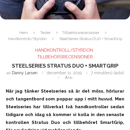
Hem
Texter
Tillbehörsrecensioner
Handkontroll/Styrdon
SteelSeries Stratus DUO + SmartGrip
HANDKONTROLL/STYRDON
TILLBEHÖRSRECENSIONER
STEELSERIES STRATUS DUO + SMARTGRIP
av
Danny Larsen
december 11, 2019
7 minut(ers) lästid
A+
A-
När jag tänker Steelseries så är det möss, hörlurar
och tangentbord som poppar upp i mitt huvud. Men
Steelseries har tillverkat två handkontroller sedan
tidigare och idag så kommer vi kolla in den senaste
kontrollen Stratus Duo och tillbehöret SmartGrip,