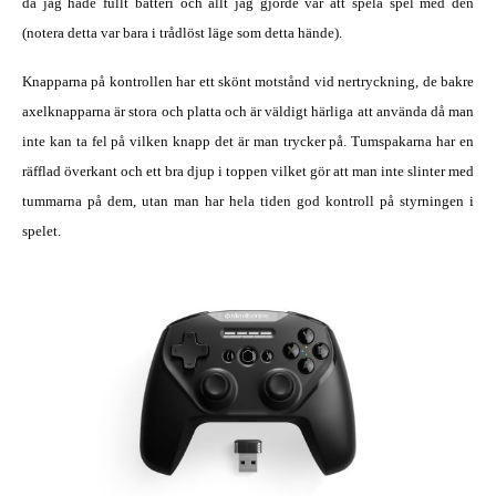
då jag hade fullt batteri och allt jag gjorde var att spela spel med den
(notera detta var bara i trådlöst läge som detta hände).
Knapparna på kontrollen har ett skönt motstånd vid nertryckning, de bakre
axelknapparna är stora och platta och är väldigt härliga att använda då man
inte kan ta fel på vilken knapp det är man trycker på. Tumspakarna har en
räfflad överkant och ett bra djup i toppen vilket gör att man inte slinter med
tummarna på dem, utan man har hela tiden god kontroll på styrningen i
spelet.