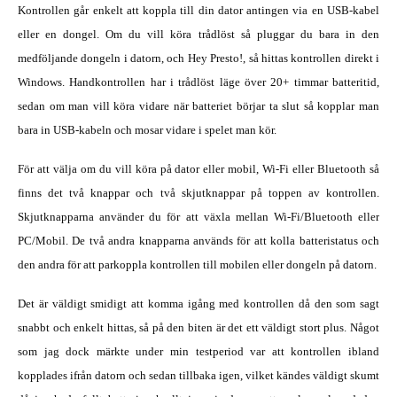
Kontrollen går enkelt att koppla till din dator antingen via en USB-kabel
eller en dongel. Om du vill köra trådlöst så pluggar du bara in den
medföljande dongeln i datorn, och Hey Presto!, så hittas kontrollen direkt i
Windows. Handkontrollen har i trådlöst läge över 20+ timmar batteritid,
sedan om man vill köra vidare när batteriet börjar ta slut så kopplar man
bara in USB-kabeln och mosar vidare i spelet man kör.
För att välja om du vill köra på dator eller mobil, Wi-Fi eller Bluetooth så
finns det två knappar och två skjutknappar på toppen av kontrollen.
Skjutknapparna använder du för att växla mellan Wi-Fi/Bluetooth eller
PC/Mobil. De två andra knapparna används för att kolla batteristatus och
den andra för att parkoppla kontrollen till mobilen eller dongeln på datorn.
Det är väldigt smidigt att komma igång med kontrollen då den som sagt
snabbt och enkelt hittas, så på den biten är det ett väldigt stort plus. Något
som jag dock märkte under min testperiod var att kontrollen ibland
kopplades ifrån datorn och sedan tillbaka igen, vilket kändes väldigt skumt