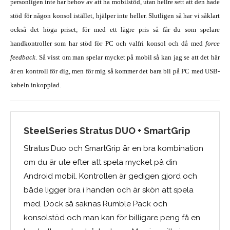
personligen inte har behov av att ha mobilstöd, utan hellre sett att den hade
stöd för någon konsol istället, hjälper inte heller. Slutligen så har vi såklart
också det höga priset; för med ett lägre pris så får du som spelare
handkontroller som har stöd för PC och valfri konsol och då med
force
feedback
. Så visst om man spelar mycket på mobil så kan jag se att det här
är en kontroll för dig, men för mig så kommer det bara bli på PC med USB-
kabeln inkopplad.
SteelSeries Stratus DUO + SmartGrip
Stratus Duo och SmartGrip är en bra kombination
om du är ute efter att spela mycket på din
Android mobil. Kontrollen är gedigen gjord och
både ligger bra i handen och är skön att spela
med. Dock så saknas Rumble Pack och
konsolstöd och man kan för billigare peng få en