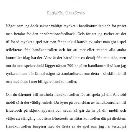
Bildkälla: SteelSeries
Något som jag dock saknar väldigt mycket i handkontrollen och för priset
man betalar för den är vibrationsfeedback. Dels för att jag tycker att det
tillför så mycket i spel när man får en taktil känsla av saker man gör i spel
reflekteras från handkontrollen och för att mer eller mindre alla andra
kontroller idag har det. Visst är det här såklart en detalj från min sida, men
om du som spelare ändå lägger nästan 700 kr på en handkontroll så kan jag
tycka att man bör få med något så standardiserat som detta – särskilt när till
och med finns i mer billigare handkontroller.
Om du däremot vill använda handkontrollen för att spela på din Android
mobil så är det väldigt enkelt. Du byter på ovansidan av handkontrollen till
Bluetooth på skjutknapparna och sedan så går du in på din mobil och
väljer att slå igång mobilens Bluetooth så hittas kontrollen där på direkten.
Handkontrollen fungerar med de flesta av de spel som jag har testat på