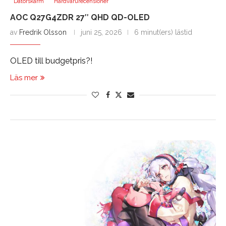
Datorskärm
Hårdvarurecensioner
AOC Q27G4ZDR 27″ QHD QD-OLED
av
Fredrik Olsson
juni 25, 2026
6 minut(ers) lästid
OLED till budgetpris?!
Läs mer