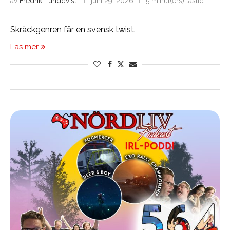
av
Fredrik Lundqvist
juni 29, 2026
5 minut(ers) lästid
Skräckgenren får en svensk twist.
Läs mer