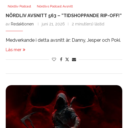
Nördliv Podcast
Nördlivs Podcast Avsnitt
NÖRDLIV AVSNITT 563 – ”TIDSHOPPANDE RIP-OFF!”
av
Redaktionen
juni 21, 2026
2 minut(ers) lästid
Medverkande i detta avsnitt är: Danny, Jesper och Poki.
Läs mer