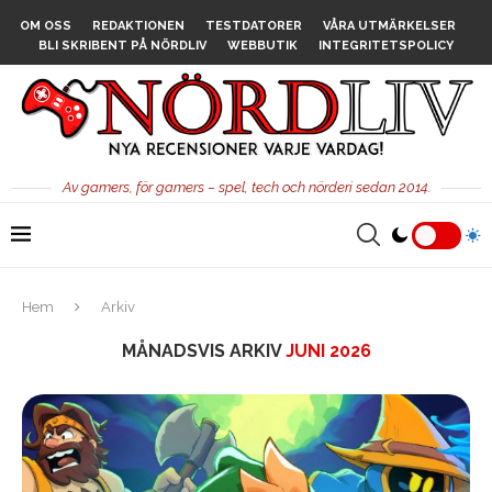
OM OSS
REDAKTIONEN
TESTDATORER
VÅRA UTMÄRKELSER
BLI SKRIBENT PÅ NÖRDLIV
WEBBUTIK
INTEGRITETSPOLICY
Av gamers, för gamers – spel, tech och nörderi sedan 2014.
Hem
Arkiv
MÅNADSVIS ARKIV
JUNI 2026