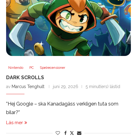
Nintendo
PC
Spelrecensioner
DARK SCROLLS
av
Marcus Tenghult
juni 29, 2026
5 minut(ers) lästid
”Hej Google – ska Kanadagäss verkligen tuta som
bilar?”
Läs mer