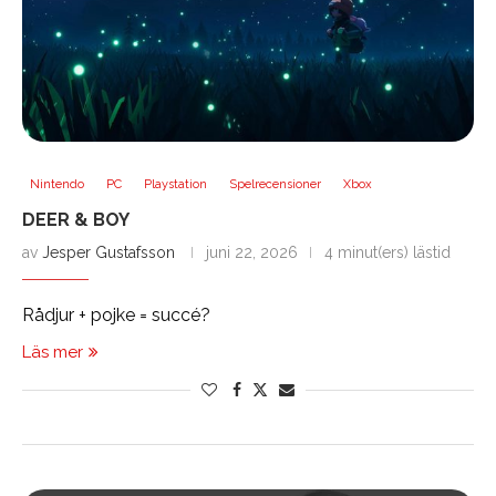
Nintendo
PC
Playstation
Spelrecensioner
Xbox
DEER & BOY
av
Jesper Gustafsson
juni 22, 2026
4 minut(ers) lästid
Rådjur + pojke = succé?
Läs mer