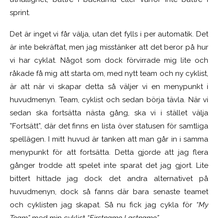
sprint.
Det är inget vi får välja, utan det fylls i per automatik. Det
är inte bekräftat, men jag misstänker att det beror på hur
vi har cyklat. Något som dock förvirrade mig lite och
råkade få mig att starta om, med nytt team och ny cyklist,
är att när vi skapar detta så väljer vi en menypunkt i
huvudmenyn. Team, cyklist och sedan börja tävla. När vi
sedan ska fortsätta nästa gång, ska vi i stället välja
”Fortsätt”, där det finns en lista över statusen för samtliga
spellägen. I mitt huvud är tanken att man går in i samma
menypunkt för att fortsätta. Detta gjorde att jag flera
gånger trodde att spelet inte sparat det jag gjort. Lite
bittert hittade jag dock det andra alternativet på
huvudmenyn, dock så fanns där bara senaste teamet
och cyklisten jag skapat. Så nu fick jag cykla för
“My
Team”
med min cyklist
“Firstname Lastname”.