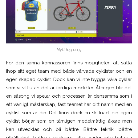
Nytt lag på g
För den sanna konnässören finns möjligheten att sätta
ihop sitt eget team med både värvade cyklister och en
egen skapad cyklist. Dock kan vi inte bygga våra cyklar
som vi vill utan det är färdiga modeller. Återigen blir det
en säsong vi spelar och processen är densamma som i
ett vanligt mästerskap, fast teamet har ditt namn med en
cyklist som är din. Det finns dock en skillnad: din egen
cyklist börjar som en tämligen medelmåttig åkare men
kan utvecklas och bli bättre. Bättre teknik, bättre
uthållighet, bättre i backarna eller varför inte bättre i