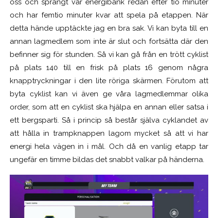
oss och sprängt vår energibank redan efter tio minuter
och har femtio minuter kvar att spela på etappen. När
detta hände upptäckte jag en bra sak. Vi kan byta till en
annan lagmedlem som inte är slut och fortsätta där den
befinner sig för stunden. Så vi kan gå från en trött cyklist
på plats 140 till en frisk på plats 16 genom några
knapptryckningar i den lite röriga skärmen. Förutom att
byta cyklist kan vi även ge våra lagmedlemmar olika
order, som att en cyklist ska hjälpa en annan eller satsa i
ett bergsparti. Så i princip så består själva cyklandet av
att hålla in trampknappen lagom mycket så att vi har
energi hela vägen in i mål. Och då en vanlig etapp tar
ungefär en timme bildas det snabbt valkar på händerna.