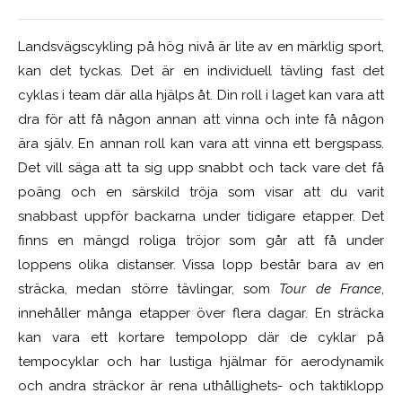
Landsvägscykling på hög nivå är lite av en märklig sport,
kan det tyckas. Det är en individuell tävling fast det
cyklas i team där alla hjälps åt. Din roll i laget kan vara att
dra för att få någon annan att vinna och inte få någon
ära själv. En annan roll kan vara att vinna ett bergspass.
Det vill säga att ta sig upp snabbt och tack vare det få
poäng och en särskild tröja som visar att du varit
snabbast uppför backarna under tidigare etapper. Det
finns en mängd roliga tröjor som går att få under
loppens olika distanser. Vissa lopp består bara av en
sträcka, medan större tävlingar, som
Tour de France
,
innehåller många etapper över flera dagar. En sträcka
kan vara ett kortare tempolopp där de cyklar på
tempocyklar och har lustiga hjälmar för aerodynamik
och andra sträckor är rena uthållighets- och taktiklopp