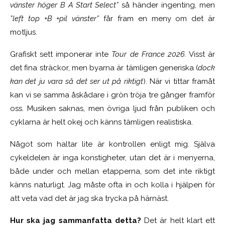
vänster höger B A Start Select”
så händer ingenting, men
”left top +B +pil vänster”
får fram en meny om det är
motljus.
Grafiskt sett imponerar inte
Tour de France 2026.
Visst är
det fina sträckor, men byarna är tämligen generiska (
dock
kan det ju vara så det ser ut på riktigt
). När vi tittar framåt
kan vi se samma åskådare i grön tröja tre gånger framför
oss. Musiken saknas, men övriga ljud från publiken och
cyklarna är helt okej och känns tämligen realistiska.
Något som haltar lite är kontrollen enligt mig. Själva
cykeldelen är inga konstigheter, utan det är i menyerna,
både under och mellan etapperna, som det inte riktigt
känns naturligt. Jag måste ofta in och kolla i hjälpen för
att veta vad det är jag ska trycka på härnäst.
Hur ska jag sammanfatta detta?
Det är helt klart ett