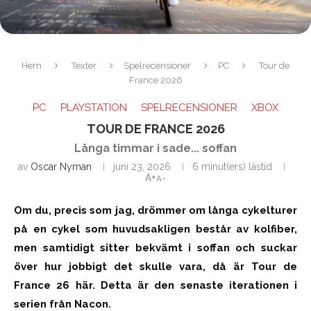
Hem
Texter
Spelrecensioner
PC
Tour de
France 2026
PC
PLAYSTATION
SPELRECENSIONER
XBOX
TOUR DE FRANCE 2026
Långa timmar i sade... soffan
av
Oscar Nyman
juni 23, 2026
6 minut(ers) lästid
A+
A-
​Om du, precis som jag, drömmer om långa cykelturer
på en cykel som huvudsakligen består av kolfiber,
men samtidigt sitter bekvämt i soffan och suckar
över hur jobbigt det skulle vara, då är Tour de
France 26 här. Detta är den senaste iterationen i
serien från Nacon.