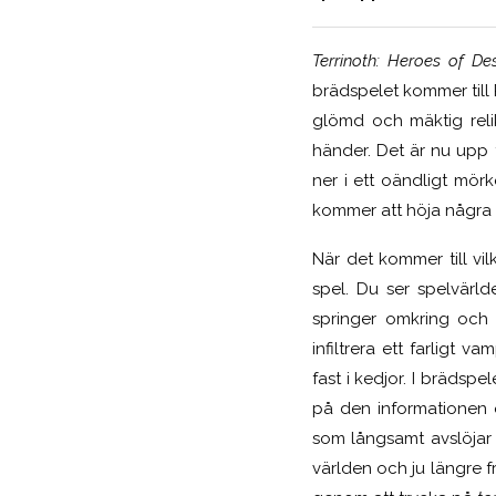
Terrinoth: Heroes of De
brädspelet kommer till
glömd och mäktig reli
händer. Det är nu upp t
ner i ett oändligt mör
kommer att höja några 
När det kommer till v
spel. Du ser spelvärl
springer omkring och 
infiltrera ett farligt 
fast i kedjor. I brädsp
på den informationen 
som långsamt avslöjar 
världen och ju längre f