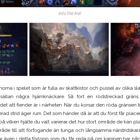
Into the fire!
anorna i spelet som är fulla av skattkistor och pussel av olika s
r sällan några hjärnknäckare. Så fort en rödstreckad grän
et att fiender är i närheten. När du korsar den röda gränsen tr
rad strid äger rum.
Det som händer då är att du först får placer
 vilken hjälte du valt varierar det hur stort område de kan pl
mråde till sitt förfogande än tunga och långsamma närstridskarak
är även i detta förlopp som du får reda på om kampen har någr