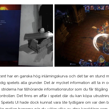
cent
har en ganska hög inlärningskurva och det tar en stund m
dig spelets alla grunder. Det är mycket information att ta in 
i striderna har tillhörande informationsrutor som du får tillgång
ntrollen. Det finns en affär i spelet där du kan köpa utrustni
Spelets UI hade dock kunnat vara lite tydligare om var den b
glig mellan banorna när du väljer vilka av dina karaktärer so