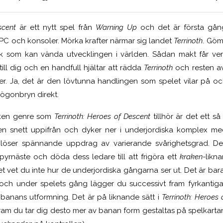
scent
är ett nytt spel från
Warning Up
och det är första gå
 PC och konsoler. Mörka krafter närmar sig landet
Terrinoth
. Göm
k som kan vända utvecklingen i världen. Sådan makt får verk
ill dig och en handfull hjältar att rädda
Terrinoth
och resten av
ker. Ja, det är den lövtunna handlingen som spelet vilar på o
ögonbryn direkt.
ilken genre som
Terrinoth: Heroes of Descent
tillhör är det ett så
den snett uppifrån och dyker ner i underjordiska komplex med
löser spännande uppdrag av varierande svårighetsgrad. Det
vampyrnäste och döda dess ledare till att frigöra ett
kraken
-likn
elet vet du inte hur de underjordiska gångarna ser ut. Det är bar
och under spelets gång lägger du successivt fram fyrkantiga 
banans utformning. Det är på liknande sätt i
Terrinoth: Heroes
ram du tar dig desto mer av banan form gestaltas på spelkartan (