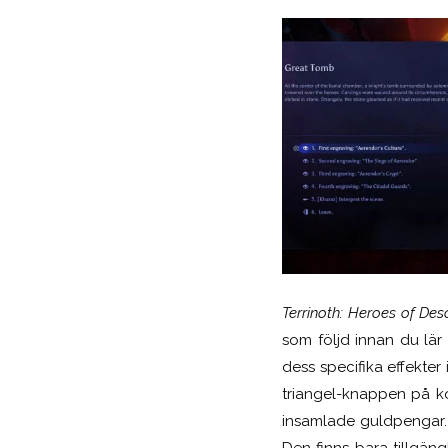
Terrinoth: Heroes of Des
som följd innan du lär 
dess specifika effekter 
triangel-knappen på ko
insamlade guldpengar. 
Den finns bara tillgän