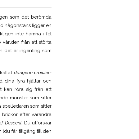
ngen som det berömda
d någonstans ligger en
ligen inte hamna i fel
 världen från att störta
ch det är ingenting som
 kallat
dungeon crawler
-
 dina fyra hjältar och
 kan röra sig från att
ande monster som sitter
a spelledaren som sitter
brickor efter varandra
 of Descent
. Du utforskar
du får tillgång till den