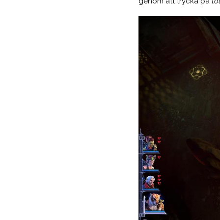
genom att trycka på
to