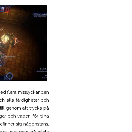
ed flera misslyckanden
och alla färdigheter och
 till genom att trycka på
ngar och vapen för dina
efinner sig någonstans.
m ska vara med på nästa