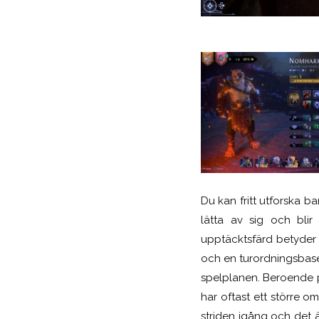
Du kan fritt utforska b
lätta av sig och bli
upptäcktsfärd betyder d
och en turordningsbase
spelplanen.
Beroende på
har oftast ett större o
striden igång och det 