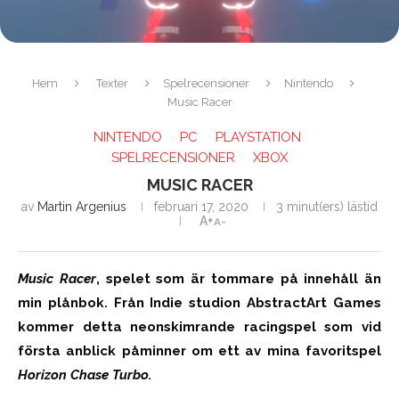
Hem
Texter
Spelrecensioner
Nintendo
Music Racer
NINTENDO
PC
PLAYSTATION
SPELRECENSIONER
XBOX
MUSIC RACER
av
Martin Argenius
februari 17, 2020
3 minut(ers) lästid
A+
A-
Music Racer
, spelet som är tommare på innehåll än
min plånbok. Från Indie studion AbstractArt Games
kommer detta neonskimrande racingspel som vid
första anblick påminner om ett av mina favoritspel
Horizon Chase Turbo.