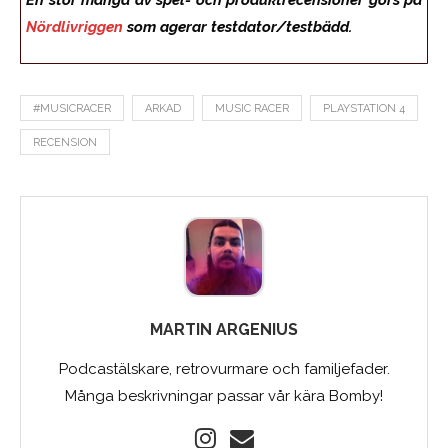
En stor mängd av spel- och produktrecensioner görs på
Nördlivriggen
som agerar testdator/testbädd.
#MUSICRACER
ARKAD
MUSIC RACER
PLAYSTATION 4
RECENSION
MARTIN ARGENIUS
Podcastälskare, retrovurmare och familjefader.
Många beskrivningar passar vår kära Bomby!