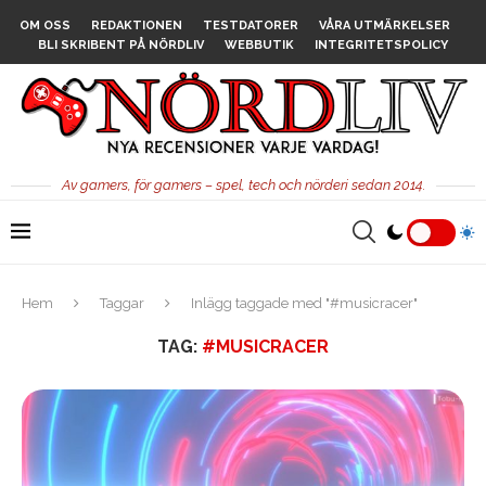
OM OSS
REDAKTIONEN
TESTDATORER
VÅRA UTMÄRKELSER
BLI SKRIBENT PÅ NÖRDLIV
WEBBUTIK
INTEGRITETSPOLICY
Av gamers, för gamers – spel, tech och nörderi sedan 2014.
Hem
Taggar
Inlägg taggade med "#musicracer"
TAG:
#MUSICRACER