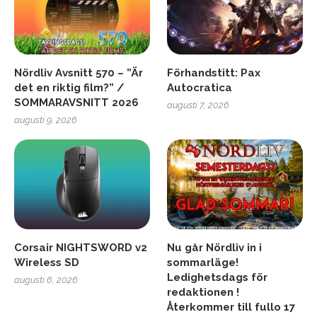
Nördliv Avsnitt 570 – ”Är
Förhandstitt: Pax
det en riktig film?” /
Autocratica
SOMMARAVSNITT 2026
augusti 7, 2026
augusti 9, 2026
Corsair NIGHTSWORD v2
Nu går Nördliv in i
Wireless SD
sommarläge!
Ledighetsdags för
augusti 6, 2026
redaktionen !
Återkommer till fullo 17