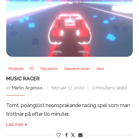
Nintendo
PC
Playstation
Spelrecensioner
Xbox
MUSIC RACER
av
Martin Argenius
februari 17, 2020
3 minut(ers) lästid
Tomt, poänglöst neonsprakande racing spel som man
tröttnar på efter tio minuter.
Läs mer