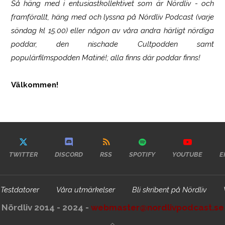
Så häng med i entusiastkollektivet som är
Nördliv
- och
framförallt, häng med och lyssna på Nördliv Podcast (varje
söndag kl 15.00) eller någon av våra andra härligt nördiga
poddar, den nischade Cultpodden samt
populärfilmspodden Matiné!; alla finns där poddar finns!
Välkommen!
TWITTER
DISCORD
RSS
SPOTIFY
YOUTUBE
E
Testdatorer
Våra utmärkelser
Bli skribent på Nördliv
Nördliv 2014 - 2024 -
webmaster@nordlivpodcast.se