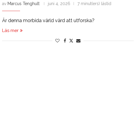
av
Marcus Tenghult
juni 4, 2026
7 minut(ers) lästid
Är denna morbida värld värd att utforska?
Läs mer