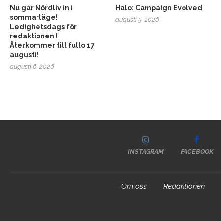
Nu går Nördliv in i
Halo: Campaign Evolved
sommarläge!
augusti 5, 2026
Ledighetsdags för
redaktionen !
Återkommer till fullo 17
augusti!
augusti 6, 2026
INSTAGRAM
FACEBOOK
Om oss
Redaktionen