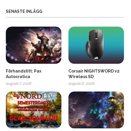
SENASTE INLÄGG
Förhandstitt: Pax
Corsair NIGHTSWORD v2
Autocratica
Wireless SD
augusti 7, 2026
augusti 6, 2026
2
Soundcore Liberty 5 Pro