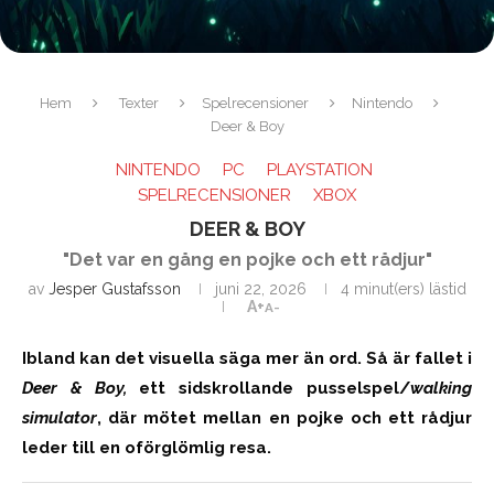
Hem
Texter
Spelrecensioner
Nintendo
Deer & Boy
NINTENDO
PC
PLAYSTATION
SPELRECENSIONER
XBOX
DEER & BOY
"Det var en gång en pojke och ett rådjur"
av
Jesper Gustafsson
juni 22, 2026
4 minut(ers) lästid
A+
A-
Ibland kan det visuella säga mer än ord. Så är fallet i
Deer & Boy,
ett sidskrollande pusselspel/
walking
simulator
, där mötet
mellan en
pojke och ett rådjur
leder till en oförglömlig resa.