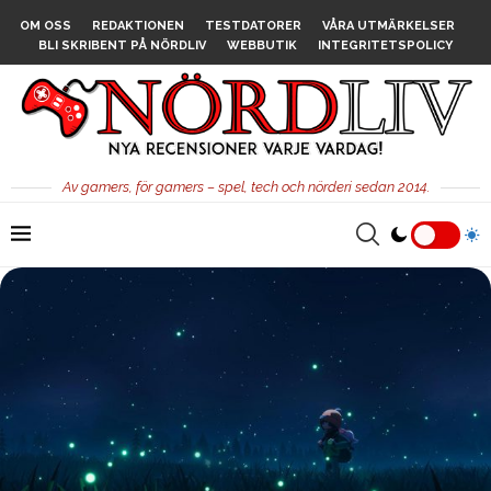
OM OSS
REDAKTIONEN
TESTDATORER
VÅRA UTMÄRKELSER
BLI SKRIBENT PÅ NÖRDLIV
WEBBUTIK
INTEGRITETSPOLICY
Av gamers, för gamers – spel, tech och nörderi sedan 2014.