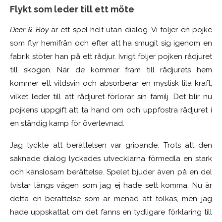
Flykt som leder till ett möte
Deer & Boy
är ett spel helt utan dialog. Vi följer en pojke
som flyr hemifrån och efter att ha smugit sig igenom en
fabrik stöter han på ett rådjur. Ivrigt följer pojken rådjuret
till skogen. När de kommer fram till rådjurets hem
kommer ett vildsvin och absorberar en mystisk lila kraft,
vilket leder till att rådjuret förlorar sin familj. Det blir nu
pojkens uppgift att ta hand om och uppfostra rådjuret i
en ständig kamp
för
överlevnad.
Jag tyckte att berättelsen var gripande. Trots att den
saknade dialog lyckades utvecklarna förmedla en stark
och känslosam berättelse. Spelet bjuder även på en del
tvistar längs vägen som jag ej hade sett komma. Nu är
detta en berättelse som är menad att tolkas, men jag
hade uppskattat om det fanns en tydligare förklaring till