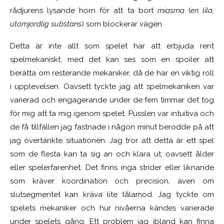
rådjurens lysande horn för att ta bort
miasma
(
en lila,
utomjordlig substans
) som blockerar vägen.
Detta är inte allt som spelet har att erbjuda rent
spelmekaniskt, med
det kan ses som en spoiler att
berätta om resterande mekaniker, då de har en viktig roll
i upplevelsen. Oavsett tyckte jag att spelmekaniken var
varierad och engagerande under de fem timmar det tog
för mig att ta mig igenom spelet. Puss
len
var intuitiva och
de få tillfällen jag fastnade i någon minut berodde på att
jag övertänkte situationen. Jag tror att detta är ett spel
som de flesta kan ta sig an och klara ut, oavsett ålder
eller spelerfarenhet. Det finns inga strider eller liknande
som kräver koordination och precision, även om
slutsegmentet kan kräva lite tålamod. Jag tyckte om
spelets mekaniker och hur nivåerna kändes varierade
under spelets gång. Ett problem jag ibland kan finna