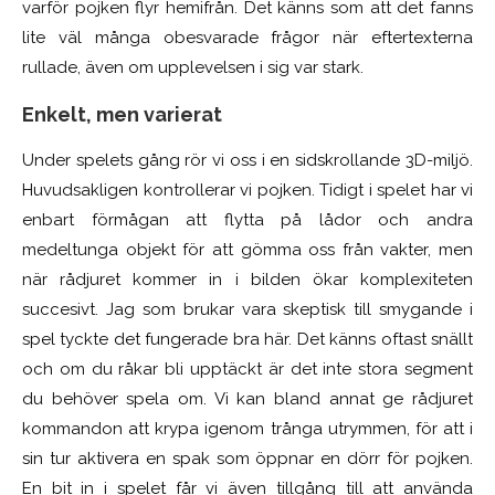
varför pojken flyr hemifrån. Det känns som att det fanns
lite väl många
obesvarade frågor när eftertexterna
rullade,
även om upplevelsen i sig var stark.
Enkelt, men varierat
Under spelets gång rör vi oss i en sidskrollande 3D-miljö.
Huvudsakligen kontrollerar vi pojken. Tidigt i spelet har vi
enbart förmågan att flytta på lådor och andra
medeltunga objekt för att gömma oss från vakter, men
när rådjuret kommer in i bilden ökar komplexiteten
succesivt. Jag som brukar vara skeptisk till smygande i
spel tyckte det fungerade bra här. Det känns oftast snällt
och om du råkar bli upptäckt är det inte stora segment
du behöver spela om. Vi kan bland annat ge rådjuret
kommandon att krypa igenom trånga utrymmen, för att i
sin tur aktivera en spak som öppnar en dörr för pojken.
En bit in i spelet får vi även tillgång till att använda