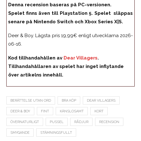
Denna recension baseras på PC-versionen.
Spelet finns även till Playstation 5. Spelet släppas
senare på Nintendo Switch och Xbox Series X|S.
Deer & Boy. Lägsta pris 19,99€ enligt utvecklarna 2026-
06-16.
Kod tillhandahållen av
Dear Villagers
.
Tillhandahållaren av spelet har inget inflytande
över artikelns innehåll.
BERÄTTELSE UTAN ORD
BRA KÖP
DEAR VILLAGERS
DEER & BOY
FINT
KÄNSLOSAMT
KORT
ÖVERNATURLIGT
PUSSEL
RÅDJUR
RECENSION
SMYGANDE
STÄMNINGSFULLT