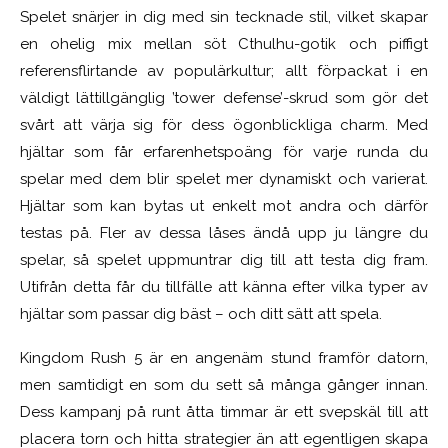
Spelet snärjer in dig med sin tecknade stil, vilket skapar
en ohelig mix mellan söt Cthulhu-gotik och piffigt
referensflirtande av populärkultur; allt förpackat i en
väldigt lättillgänglig ’tower defense’-skrud som gör det
svårt att värja sig för dess ögonblickliga charm. Med
hjältar som får erfarenhetspoäng för varje runda du
spelar med dem blir spelet mer dynamiskt och varierat.
Hjältar som kan bytas ut enkelt mot andra och därför
testas på. Fler av dessa låses ändå upp ju längre du
spelar, så spelet uppmuntrar dig till att testa dig fram.
Utifrån detta får du tillfälle att känna efter vilka typer av
hjältar som passar dig bäst – och ditt sätt att spela.
Kingdom Rush 5 är en angenäm stund framför datorn,
men samtidigt en som du sett så många gånger innan.
Dess kampanj på runt åtta timmar är ett svepskäl till att
placera torn och hitta strategier än att egentligen skapa