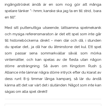
ingångströskel ändå är en som nog gör att många
spelare tänker ”- hmm, kanske ska jag ta en till strid… bara
en till!”.
Med sitt puttenuttiga utseende, lättsamma spelmekanik
och mysiga referensmaraton är det ett spel som inte går
till historieböckerna direkt – men där och då, i stunden
du spelar det… ja då har du åtminstone det kul. Ett spel
som passar sena sommarkvällar såväl som mörka
vinternätter, och kan spelas av de flesta utan någon
större ansträngning. Så även om Kingdom Rush 5
Alliance inte lämnar några större intryck efter du klarat av
dess runt 8-9 timmar långa kampanj, så lär du ändå
känna att det var värt det i slutänden. Något som inte kan
sägas om alla spel direkt!