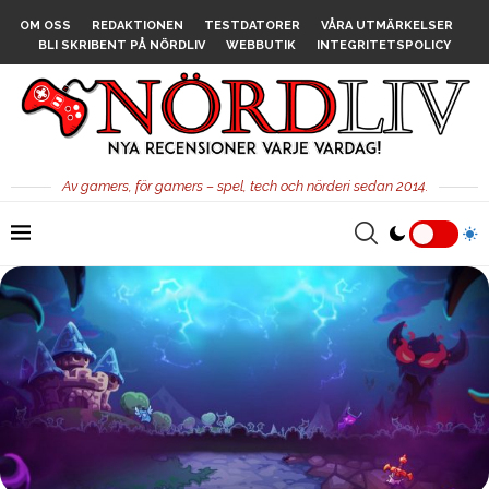
OM OSS
REDAKTIONEN
TESTDATORER
VÅRA UTMÄRKELSER
BLI SKRIBENT PÅ NÖRDLIV
WEBBUTIK
INTEGRITETSPOLICY
Av gamers, för gamers – spel, tech och nörderi sedan 2014.