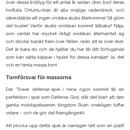
över dessa trolltyg för ett antal år sedan, drev bort deras
hotfulla Chtuhlu-klan åt alla möjliga väderstreck, och
säkerställde att ingen ondska skulle återkomma! Så glöm
det buster! Varför skulle ondskan kommit tillbaka? Nåja,
som väntat har mycket riktigt ondskan återhämtat sig
och stövlar barskt fram över fälten, redo att ta över riket.
Det är bara du och de hjältar du har till ditt förfogande
som kan sätta käppar i hjulet för dessa kanaljer! Ja, det
och en himla massa torn!
Tornförsvar för massorna
Där ’Tower defense’-spel i mina ögon kommit till sin
perfektion i spel som Defense Grid, står det klart att den
gamla mobilspelsserien Kingdom Rush onekligen tuffar
vidare – och de gör det framgångsrikt.
Att plocka upp detta spel är nämligen lätt som en plätt!