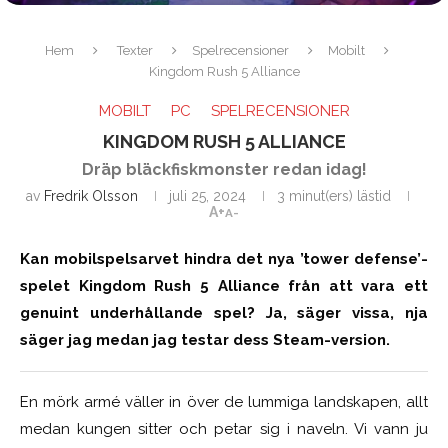
Hem
Texter
Spelrecensioner
Mobilt
Kingdom Rush 5 Alliance
MOBILT
PC
SPELRECENSIONER
KINGDOM RUSH 5 ALLIANCE
Dräp bläckfiskmonster redan idag!
av
Fredrik Olsson
juli 25, 2024
3 minut(ers) lästid
A+
A-
Kan mobilspelsarvet hindra det nya ’tower defense’-
spelet Kingdom Rush 5 Alliance från att vara ett
genuint underhållande spel? Ja, säger vissa, nja
säger jag medan jag testar dess Steam-version.
En mörk armé väller in över de lummiga landskapen, allt
medan kungen sitter och petar sig i naveln. Vi vann ju