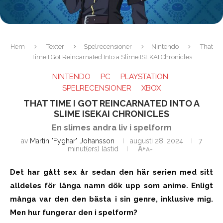
Hem
Texter
Spelrecensioner
Nintendo
That
Time I Got Reincarnated Into a Slime ISEKAI Chronicles
NINTENDO
PC
PLAYSTATION
SPELRECENSIONER
XBOX
THAT TIME I GOT REINCARNATED INTO A
SLIME ISEKAI CHRONICLES
En slimes andra liv i spelform
av
Martin "Fyghar" Johansson
augusti 28, 2024
7
minut(ers) lästid
A+
A-
Det har gått sex år sedan den här serien med sitt
alldeles för långa namn dök upp som anime. Enligt
många var den den bästa i sin genre, inklusive mig.
Men hur fungerar den i spelform?