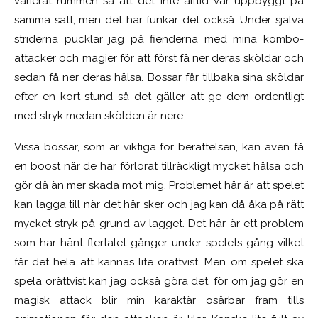
varierat rummen så att det inte alltid var uppbyggt på
samma sätt, men det här funkar det också. Under själva
striderna pucklar jag på fienderna med mina kombo-
attacker och magier för att först få ner deras sköldar och
sedan få ner deras hälsa. Bossar får tillbaka sina sköldar
efter en kort stund så det gäller att ge dem ordentligt
med stryk medan skölden är nere.
Vissa bossar, som är viktiga för berättelsen, kan även få
en boost när de har förlorat tillräckligt mycket hälsa och
gör då än mer skada mot mig. Problemet här är att spelet
kan lagga till när det här sker och jag kan då åka på rätt
mycket stryk på grund av lagget. Det här är ett problem
som har hänt flertalet gånger under spelets gång vilket
får det hela att kännas lite orättvist. Men om spelet ska
spela orättvist kan jag också göra det, för om jag gör en
magisk attack blir min karaktär osårbar fram tills