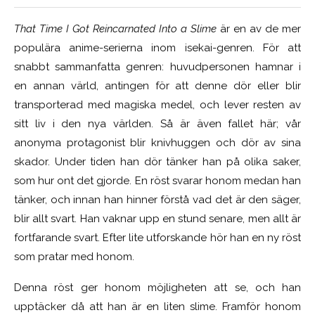
That Time I Got Reincarnated Into a Slime
är en av de mer
populära anime-serierna inom isekai-genren. För att
snabbt sammanfatta genren: huvudpersonen hamnar i
en annan värld, antingen för att denne dör eller blir
transporterad med magiska medel, och lever resten av
sitt liv i den nya världen. Så är även fallet här; vår
anonyma protagonist blir knivhuggen och dör av sina
skador. Under tiden han dör tänker han på olika saker,
som hur ont det gjorde. En röst svarar honom medan han
tänker, och innan han hinner förstå vad det är den säger,
blir allt svart. Han vaknar upp en stund senare, men allt är
fortfarande svart. Efter lite utforskande hör han en ny röst
som pratar med honom.
Denna röst ger honom möjligheten att se, och han
upptäcker då att han är en liten slime. Framför honom