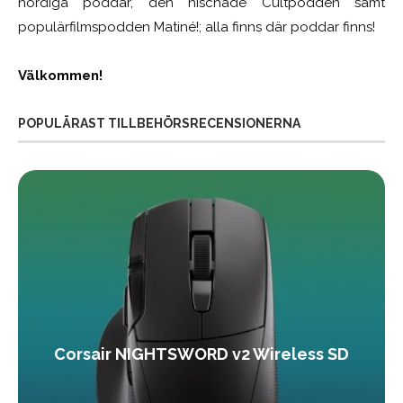
nördiga poddar, den nischade Cultpodden samt
populärfilmspodden Matiné!; alla finns där poddar finns!
Välkommen!
POPULÄRAST TILLBEHÖRSRECENSIONERNA
Corsair NIGHTSWORD v2 Wireless SD