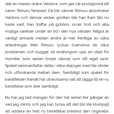
står en massiv drake, Veldora, som ger vår protagonist ett
namn: Rimuru Tempest. De blir vänner. Rimuru absorberar
Veldora och lämnar sedan grottan där han fram tills nu
hade varit. Han träffar på goblins, orcer, troll och alla
möjliga varelser under sin tid i den nya världen. Några är
vänligt sinnade medan andra är mer fientliga av olika
anledningar. Men Rimuru lyckas övervinna de olika
problemen och bygger så småningom upp en stad för
monster, som sedan börjar räknas som sitt eget land.
Spelet sammanfattar detta i olika dialoger med lite strider
och utforskande mellan dem. Samtidigt som spelet för
berättelsen framåt har utvecklarna valt att lägga till en ny
berättelse som sker samtidigt.
Nu har jag läst mangan för den här serien fler gånger än
vad jag minns och jag kan tycka att det blir lite klumpigt
att addera en helt ny berättelse bredvid den originella.