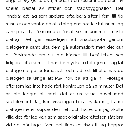
ungefär 85–90 % prat, medan den resterande delen av
spelet består av strider och stadsbyggnation. Det
innebär att jag som spelare ofta bara sitter i fem till tio
minuter och väntar på att dialogerna ska ta slut innan jag
kan spela i typ fem minuter, för att sedan komma till nästa
dialog. Det går visserligen att snabbspola genom
dialogerna samt låta dem gå automatiskt, men det kan
bli förvirrande om du inte känner till berättelsen sen
tidigare, eftersom det händer mycket i dialogerna. Jag lät
dialogerna gå automatiskt, och vid ett tillfälle varade
dialogen så länge att PS5 höll på att gå in i viloläge
eftersom jag inte hade rört kontrollen på 20 minuter. Det
är inte längre ett spel; det är en visual novel med
spelelement. Jag kan visserligen bara trycka mig fram i
dialogen eller skippa den helt och hållet om jag skulle
vilja det, för jag kan som sagt originalberättelsen rätt bra
vid det här laget. Men det finns en risk att jag hoppar