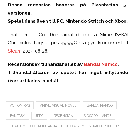
Denna recension baseras på Playstation 5-
versionen.
Spelet finns även till PC, Nintendo Switch och Xbox.
That Time I Got Reincarnated Into a Slime ISEKAI
Chronicles. Lägsta pris 49,99€ (ca 570 kronor) enligt
Steam
2024-08-28.
Recensionsex tillhandahållet av
Bandai Namco
.
Tillhandahållaren av spelet har inget inflytande
över artikelns innehåll.
ACTION RPG
ANIME VISUAL NOVEL
BANDAI NAMCO
FANTASY
JRPG
RECENSION
SIDSCROLLANDE
THAT TIME I GOT REINCARNATED INTO A SLIME ISEKAI CHRONICLES