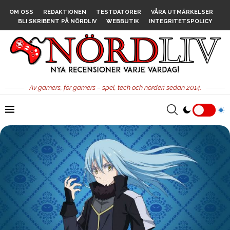
OM OSS
REDAKTIONEN
TESTDATORER
VÅRA UTMÄRKELSER
BLI SKRIBENT PÅ NÖRDLIV
WEBBUTIK
INTEGRITETSPOLICY
Av gamers, för gamers – spel, tech och nörderi sedan 2014.