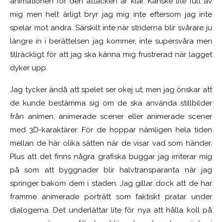
animationen för den attacken är klar. Kanske lite fult av
mig men helt ärligt bryr jag mig inte eftersom jag inte
spelar mot andra. Särskilt inte när striderna blir svårare ju
längre in i berättelsen jag kommer, inte supersvåra men
tillräckligt för att jag ska känna mig frustrerad när lagget
dyker upp.
Jag tycker ändå att spelet ser okej ut, men jag önskar att
de kunde bestämma sig om de ska använda stillbilder
från animen, animerade scener eller animerade scener
med 3D-karaktärer. För de hoppar nämligen hela tiden
mellan de här olika sätten när de visar vad som händer.
Plus att det finns några grafiska buggar jag irriterar mig
på som att byggnader blir halvtransparanta när jag
springer bakom dem i staden. Jag gillar dock att de har
framme animerade porträtt som faktiskt pratar under
dialogerna. Det underlättar lite för nya att hålla koll på